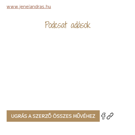
www.jeneiandras.hu
Podcsat adások
UGRÁS A SZERZŐ ÖSSZES MŰVÉHEZ