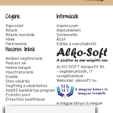
Cégünk
Információk
Kapcsolat
Impresszum
Rólunk
Adatvédelem
Rólunk mondták
Sütikezelés
Hírek
ÁSzF
Partnereink
Elállás a szerződéstől
Hasznos linkek
Amiben segíthetünk
Podcast-ek
ALKO-SOFT Nonprofit Bt.
Helma hangok
- segédeszközök, IT
Illusztrátoraink
szolgáltatások
Kiadók
Weboldal:
alkosoft.hu
Stex vásárlás
Segítség a vásárláshoz
Segítő bankkártya program
Fizetési pont
Értesítési beállítások
A magyar könyv is magyar
termék
Weboldal:
mkmt.hu