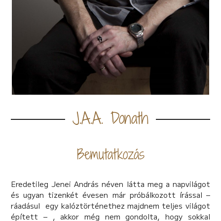
J.A.A. Donath
Bemutatkozás
Eredetileg Jenei András néven látta meg a napvilágot
és ugyan tizenkét évesen már próbálkozott írással –
ráadásul egy kalóztörténethez majdnem teljes világot
épített – , akkor még nem gondolta, hogy sokkal