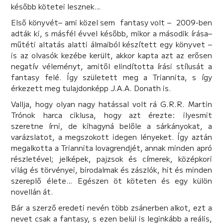
később kötetei lesznek…
Első könyvét– ami közel sem fantasy volt – 2009-ben
adták ki, s másfél évvel később, mikor a második írása–
műtéti altatás alatti álmaiból készített egy könyvet –
is az olvasók kezébe került, akkor kapta azt az erősen
negatív véleményt, amitől elindította írási stílusát a
fantasy felé. Így született meg a Triannita, s így
érkezett meg tulajdonképp J.A.A. Donath is.
Vallja, hogy olyan nagy hatással volt rá G.R.R. Martin
Trónok harca ciklusa, hogy azt érezte: ilyesmit
szeretne írni, de kihagyná belőle a sárkányokat, a
varázslatot, a megszokott idegen lényeket. Így aztán
megalkotta a Triannita lovagrendjét, annak minden apró
részletével; jelképek, pajzsok és címerek, középkori
világ és törvényei, birodalmak és zászlók, hit és minden
szereplő élete… Egészen öt köteten és egy külön
novellán át.
Bár a szerző eredeti nevén több zsánerben alkot, ezt a
nevet csak a fantasy, s ezen belül is leginkább a reális,