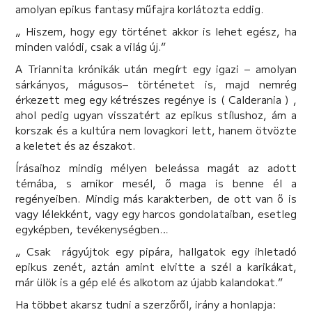
amolyan epikus fantasy műfajra korlátozta eddig.
„ Hiszem, hogy egy történet akkor is lehet egész, ha
minden valódi, csak a világ új.”
A Triannita krónikák után megírt egy igazi – amolyan
sárkányos, mágusos– történetet is, majd nemrég
érkezett meg egy kétrészes regénye is ( Calderania ) ,
ahol pedig ugyan visszatért az epikus stílushoz, ám a
korszak és a kultúra nem lovagkori lett, hanem ötvözte
a keletet és az északot.
Írásaihoz mindig mélyen beleássa magát az adott
témába, s amikor mesél, ő maga is benne él a
regényeiben. Mindig más karakterben, de ott van ő is
vagy lélekként, vagy egy harcos gondolataiban, esetleg
egyképben, tevékenységben…
„ Csak rágyújtok egy pipára, hallgatok egy ihletadó
epikus zenét, aztán amint elvitte a szél a karikákat,
már ülök is a gép elé és alkotom az újabb kalandokat.”
Ha többet akarsz tudni a szerzőről, irány a honlapja: