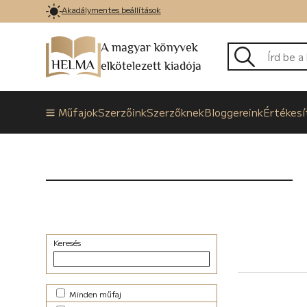
Akadálymentes beállítások
A magyar könyvek
elkötelezett kiadója
Műfajok
Szerzőink
Szerzőknek
Bloggereink
Értékesí
Keresés
Minden műfaj