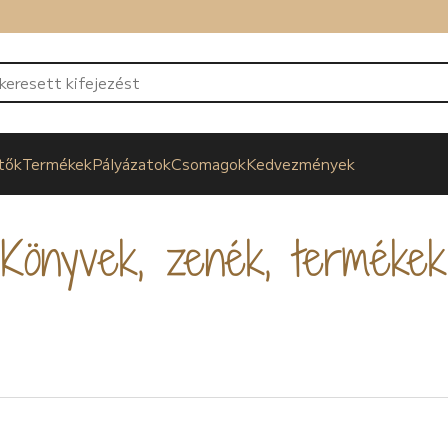
tők
Termékek
Pályázatok
Csomagok
Kedvezmények
Könyvek, zenék, termékek