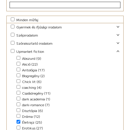
Minden műfaj
Gyermek és ifjúsági irodalom
Foglalkoztató (29)
Szépirodalom
Ifjúsági fantasy (10)
Családregény (3)
Szórakoztató irodalom
Ifjúsági (Young Adult) (47)
Dráma (1)
Akció (13)
Upmarket fiction
Lányregény (7)
Novella (10)
Blogregény (2)
Mese (141)
Abszurd (9)
Regény (13)
Chick lit (4)
New Adult (9)
Akció (22)
Szociodráma (2)
coaching (1)
Novella (4)
Antológia (17)
Vers (36)
Családregény (8)
Vers (27)
Blogregény (2)
Dark Fantasy (1)
Chick lit (6)
Disztópia (4)
coaching (4)
Életrajz (7)
Családregény (11)
Erotikus (14)
dark academia (1)
Ezotéria/Horoszkóp (3)
dark-romance (7)
Fantasy (21)
Disztópia (6)
Fikció (46)
Dráma (12)
fun fiction (1)
Életrajz (25)
Háború (2)
Erotikus (27)