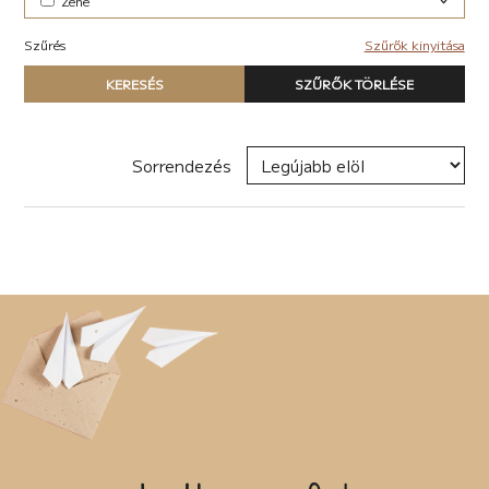
Zene
Elektronikus (7)
Szűrés
Szűrők kinyitása
Pop-rock (1)
Típus
KERESÉS
SZŰRŐK TÖRLÉSE
Nyomtatott könyv
E-book
Hangoskönyv
Sorrendezés
Zene
Naptár
Termék
Író, szerző
Sorozat
Címke
Új címke hozzáadása