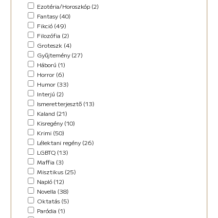
Horror (5)
Ezotéria/Horoszkóp (2)
Humor (36)
Fantasy (40)
Kaland (11)
Fikció (49)
Kisregény (10)
Filozófia (2)
Lélektani regény (12)
Groteszk (4)
Maffia (5)
Gyűjtemény (27)
Misztikus (9)
Háború (1)
Napló (4)
Horror (6)
New Adult (5)
Humor (33)
Novella (34)
Interjú (2)
Oktatás (2)
Ismeretterjesztő (13)
Paródia (3)
Kaland (21)
Regény (42)
Kisregény (10)
Romantikus (29)
Krimi (50)
Sci-fi (14)
Lélektani regény (26)
Steampunk (1)
LGBTQ (13)
Urban Fantasy (2)
Maffia (3)
Utikönyv (8)
Misztikus (25)
Válogatott írások (48)
Napló (12)
Vers (17)
Novella (38)
Oktatás (5)
Paródia (1)