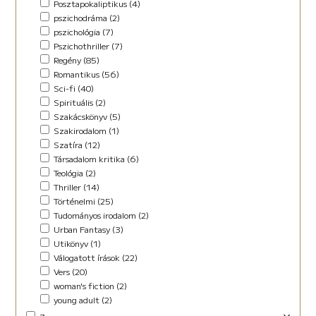
Posztapokaliptikus (4)
pszichodráma (2)
pszichológia (7)
Pszichothriller (7)
Regény (85)
Romantikus (56)
Sci-fi (40)
Spirituális (2)
Szakácskönyv (5)
Szakirodalom (1)
Szatíra (12)
Társadalom kritika (6)
Teológia (2)
Thriller (14)
Történelmi (25)
Tudományos irodalom (2)
Urban Fantasy (3)
Utikönyv (1)
Válogatott írások (22)
Vers (20)
woman's fiction (2)
young adult (2)