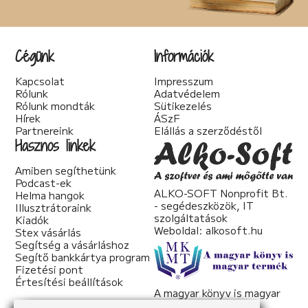
Cégünk
Információk
Kapcsolat
Impresszum
Rólunk
Adatvédelem
Rólunk mondták
Sütikezelés
Hírek
ÁSzF
Partnereink
Elállás a szerződéstől
Hasznos linkek
Amiben segíthetünk
Podcast-ek
ALKO-SOFT Nonprofit Bt.
Helma hangok
- segédeszközök, IT
Illusztrátoraink
szolgáltatások
Kiadók
Weboldal:
alkosoft.hu
Stex vásárlás
Segítség a vásárláshoz
Segítő bankkártya program
Fizetési pont
Értesítési beállítások
A magyar könyv is magyar
termék