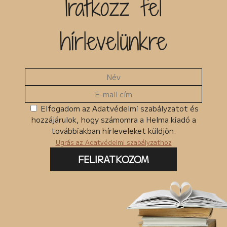
Iratkozz fel
Kiadó
hírlevelünkre
Egyéb
MKMT könyv
Kedvezményes
Megjelenés előtt
Ingyenes termékek
Elfogadom az Adatvédelmi szabályzatot és
hozzájárulok, hogy számomra a Helma kiadó a
Csomagban szerepel
továbbiakban hírleveleket küldjön.
Ugrás az Adatvédelmi szabályzathoz
FELIRATKOZOM