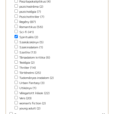
Posztapokaliptikus (4)
pszichodráma (2)
pszichológia (7)
Pszichothriller (7)
Regény (87)
Romantikus (56)
Sci-fi (41)
Spirituális (2)
Szakácskönyv (5)
Szakirodalom (1)
Szatíra (13)
Társadalom kritika (6)
Teológia (2)
Thriller (14)
Történelmi (25)
Tudományos irodalom (2)
Urban Fantasy (3)
Utikönyv (1)
Válogatott írások (22)
Vers (20)
woman's fiction (2)
young adult (2)