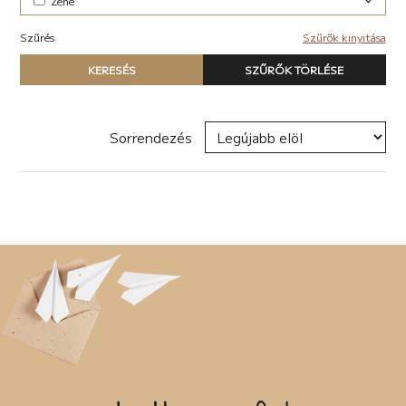
Zene
Elektronikus (7)
Szűrés
Szűrők kinyitása
Pop-rock (1)
Típus
KERESÉS
SZŰRŐK TÖRLÉSE
Nyomtatott könyv
E-book
Hangoskönyv
Sorrendezés
Zene
Naptár
Termék
Író, szerző
Sorozat
Címke
Új címke hozzáadása