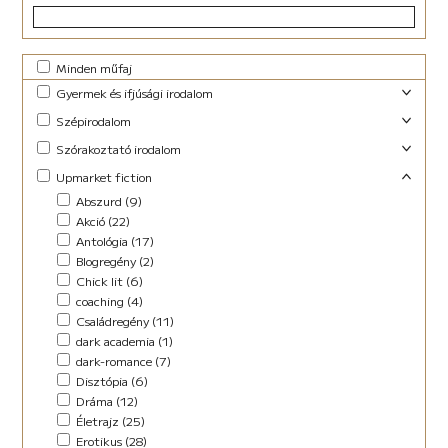
Minden műfaj
Gyermek és ifjúsági irodalom
Foglalkoztató (29)
Szépirodalom
Ifjúsági fantasy (10)
Családregény (3)
Szórakoztató irodalom
Ifjúsági (Young Adult) (48)
Dráma (1)
Akció (13)
Upmarket fiction
Lányregény (7)
Novella (10)
Blogregény (2)
Mese (141)
Abszurd (9)
Regény (13)
Chick lit (4)
New Adult (9)
Akció (22)
Szociodráma (2)
coaching (1)
Novella (4)
Antológia (17)
Vers (36)
Családregény (8)
Vers (27)
Blogregény (2)
Dark Fantasy (1)
Chick lit (6)
Disztópia (4)
coaching (4)
Életrajz (7)
Családregény (11)
Erotikus (14)
dark academia (1)
Ezotéria/Horoszkóp (3)
dark-romance (7)
Fantasy (21)
Disztópia (6)
Fikció (46)
Dráma (12)
fun fiction (1)
Életrajz (25)
Háború (2)
Erotikus (28)