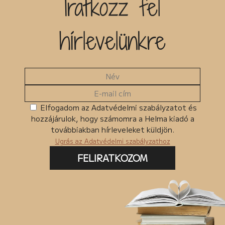
Iratkozz fel
Kiadó
hírlevelünkre
Egyéb
MKMT könyv
Kedvezményes
Megjelenés előtt
Ingyenes termékek
Elfogadom az Adatvédelmi szabályzatot és
hozzájárulok, hogy számomra a Helma kiadó a
Csomagban szerepel
továbbiakban hírleveleket küldjön.
Ugrás az Adatvédelmi szabályzathoz
FELIRATKOZOM