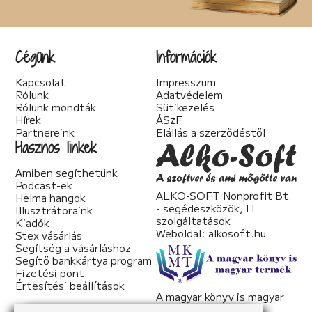
Cégünk
Információk
Kapcsolat
Impresszum
Rólunk
Adatvédelem
Rólunk mondták
Sütikezelés
Hírek
ÁSzF
Partnereink
Elállás a szerződéstől
Hasznos linkek
Amiben segíthetünk
Podcast-ek
ALKO-SOFT Nonprofit Bt.
Helma hangok
- segédeszközök, IT
Illusztrátoraink
szolgáltatások
Kiadók
Weboldal:
alkosoft.hu
Stex vásárlás
Segítség a vásárláshoz
Segítő bankkártya program
Fizetési pont
Értesítési beállítások
A magyar könyv is magyar
termék