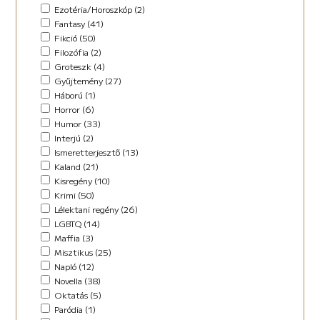
Horror (5)
Ezotéria/Horoszkóp (2)
Humor (37)
Fantasy (41)
Kaland (11)
Fikció (50)
Kisregény (10)
Filozófia (2)
Lélektani regény (12)
Groteszk (4)
Maffia (5)
Gyűjtemény (27)
Misztikus (9)
Háború (1)
Napló (4)
Horror (6)
New Adult (5)
Humor (33)
Novella (35)
Interjú (2)
Oktatás (2)
Ismeretterjesztő (13)
Paródia (3)
Kaland (21)
Regény (42)
Kisregény (10)
Romantikus (29)
Krimi (50)
Sci-fi (14)
Lélektani regény (26)
Steampunk (1)
LGBTQ (14)
Urban Fantasy (2)
Maffia (3)
Utikönyv (8)
Misztikus (25)
Válogatott írások (49)
Napló (12)
Vers (17)
Novella (38)
Oktatás (5)
Paródia (1)