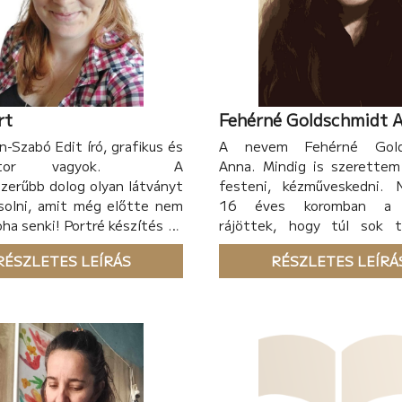
rt
Fehérné Goldschmidt 
-Szabó Edit író, grafikus és
A nevem Fehérné Gold
ztrátor vagyok. A
Anna. Mindig is szerettem 
zerűbb dolog olyan látványt
festeni, kézműveskedni. N
solni, amit még előtte nem
16 éves koromban a 
oha senki! Portré készítés és
rájöttek, hogy túl sok t
könyvek illusztrálása nekem
műsort nézek a tv-ben,
RÉSZLETES LEÍRÁS
RÉSZLETES LEÍRÁ
kaptam tőlük egy kezdő sze
indult tetoválói pálya
Eleinte gyakorlóbőrön és 
fejlesztgettem a tudás
hobbi szinten