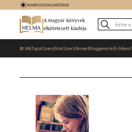
Akadálymentes beállítások
A magyar könyvek
elkötelezett kiadója
Műfajok
Szerzőink
Szerzőknek
Bloggereink
Értékesí