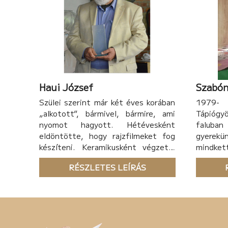
büszke vagyok), viszont a szakmába
csak pár hónapot dolgoztam.
Haui József
Szabón
Szülei szerint már két éves korában
1979
„alkotott”, bármivel, bármire, ami
Tápióg
nyomot hagyott. Hétévesként
faluba
eldöntötte, hogy rajzfilmeket fog
gyerek
készíteni. Keramikusként végzett,
mindke
de aztán csakazértis, érettségi után
óta so
RÉSZLETES LEÍRÁS
két héttel már a Pannónia
végeztem
Filmstúdió kecskeméti műtermének
festést 
tagja lett. Kifestő-gyakornokként
szerete
kezdte, kifestőként,
fázisrajzolóként,
mozdulattervezőként lépett egyre