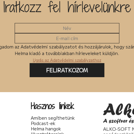
Iratkozz fel hírlevelünkre
gadom az Adatvédelmi szabályzatot és hozzájárulok, hogy sz
Helma kiadó a továbbiakban hírleveleket küldjön.
Ugrás az Adatvédelmi szabályzathoz
FELIRATKOZOM
Hasznos linkek
Amiben segíthetünk
Podcast-ek
Helma hangok
ALKO-SOFT No
Illusztrátoraink