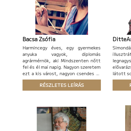
Bacsa Zsófia
DitteA
Harmincegy éves, egy gyermekes
Simondán
anyuka vagyok, diplomás
illus
agrármérnök, aki Mindszenten nőtt
legnagys
fel és él mai napig. Nagyon szeretem
elővaráz
ezt a kis várost, nagyon csendes és
látott s
ez az alkotáshoz számomra
RÉSZLETES LEÍRÁS
nélkülözhetetlen, a nyugalom és a
jó, vidékies levegő. 2015-ben
végeztem a Szegedi Tudomány
Egyetem mezőgazdasági mérnök
szakán, majd 2019-ben szereztem
meg Debrecenben a
mesterdiplomámat (amire nagyon