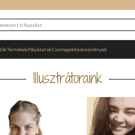
tők
Termékek
Pályázatok
Csomagok
Kedvezmények
Illusztrátoraink