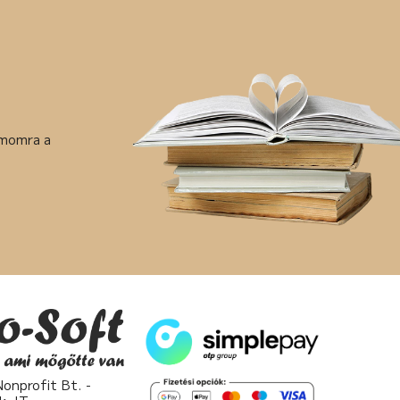
ámomra a
nprofit Bt. -