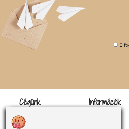
előrébb. Rendezőként a
legismertebb munkája a Vízipók-
Csodapók társrendezése,
rendezése, emellett számtalan
magyar és külföldi filmben
tervezett, rendezett, képes
forgatókönyveket készített.
Elfo
Cégünk
Információk
Kapcsolat
Impresszum
Rólunk
Adatvédelem
Rólunk mondták
Sütikezelés
Hírek
ÁSzF