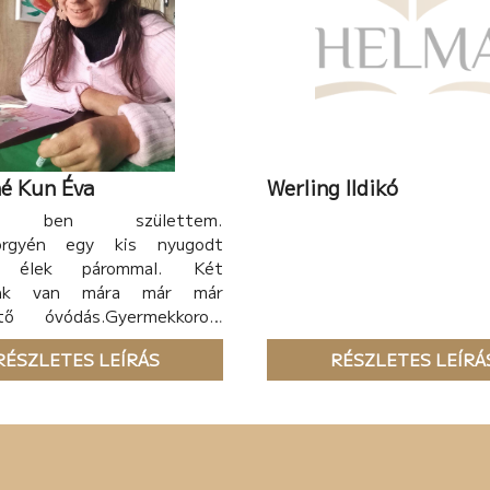
é Kun Éva
Werling Ildikó
- ben születtem.
yörgyén egy kis nyugodt
n élek párommal. Két
ünk van mára már már
ttő óvódás.Gyermekkorom
k alkotó tevékenységet
RÉSZLETES LEÍRÁS
RÉSZLETES LEÍRÁ
. De legjobban a rajzolást,
és a számítógépes grafikát
m.