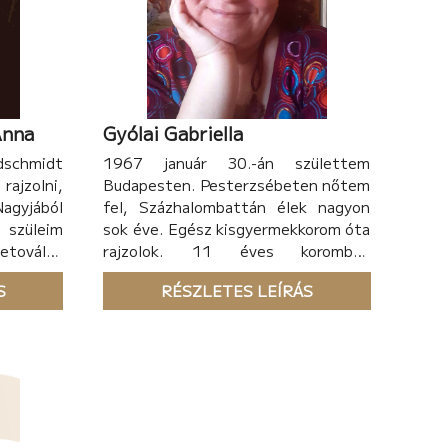
Anna
Gyólai Gabriella
schmidt
1967 január 30.-án születtem
rajzolni,
Budapesten. Pesterzsébeten nőtem
agyjából
fel, Százhalombattán élek nagyon
szüleim
sok éve. Egész kisgyermekkorom óta
etoválós
rajzolok. 11 éves koromban
 szóval
beiratkoztam egy gyermek
S
RÉSZLETES LEÍRÁS
ttet. Így
rajzszakkörbe, a Gaál Imre stúdióba,
futásom.
ami azt mondhatom, az egész
anyukámon
további életemet meghatározta.
om, majd