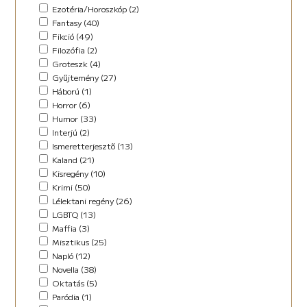
Horror (5)
Ezotéria/Horoszkóp (2)
Humor (36)
Fantasy (40)
Kaland (11)
Fikció (49)
Kisregény (10)
Filozófia (2)
Lélektani regény (12)
Groteszk (4)
Maffia (5)
Gyűjtemény (27)
Misztikus (9)
Háború (1)
Napló (4)
Horror (6)
New Adult (5)
Humor (33)
Novella (34)
Interjú (2)
Oktatás (2)
Ismeretterjesztő (13)
Paródia (3)
Kaland (21)
Regény (42)
Kisregény (10)
Romantikus (29)
Krimi (50)
Sci-fi (14)
Lélektani regény (26)
Steampunk (1)
LGBTQ (13)
Urban Fantasy (2)
Maffia (3)
Utikönyv (8)
Misztikus (25)
Válogatott írások (48)
Napló (12)
Vers (17)
Novella (38)
Oktatás (5)
Paródia (1)