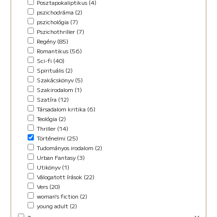
Posztapokaliptikus (4)
pszichodráma (2)
pszichológia (7)
Pszichothriller (7)
Regény (85)
Romantikus (56)
Sci-fi (40)
Spirituális (2)
Szakácskönyv (5)
Szakirodalom (1)
Szatíra (12)
Társadalom kritika (6)
Teológia (2)
Thriller (14)
Történelmi (25)
Tudományos irodalom (2)
Urban Fantasy (3)
Utikönyv (1)
Válogatott írások (22)
Vers (20)
woman's fiction (2)
young adult (2)