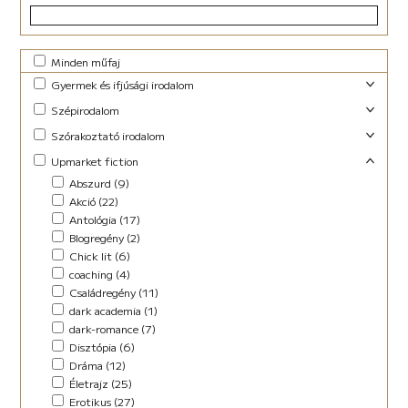
Minden műfaj
Gyermek és ifjúsági irodalom
Foglalkoztató (29)
Szépirodalom
Ifjúsági fantasy (10)
Családregény (3)
Szórakoztató irodalom
Ifjúsági (Young Adult) (47)
Dráma (1)
Akció (13)
Upmarket fiction
Lányregény (7)
Novella (10)
Blogregény (2)
Mese (141)
Abszurd (9)
Regény (13)
Chick lit (4)
New Adult (9)
Akció (22)
Szociodráma (2)
coaching (1)
Novella (4)
Antológia (17)
Vers (36)
Családregény (8)
Vers (27)
Blogregény (2)
Dark Fantasy (1)
Chick lit (6)
Disztópia (4)
coaching (4)
Életrajz (7)
Családregény (11)
Erotikus (14)
dark academia (1)
Ezotéria/Horoszkóp (3)
dark-romance (7)
Fantasy (21)
Disztópia (6)
Fikció (46)
Dráma (12)
fun fiction (1)
Életrajz (25)
Háború (2)
Erotikus (27)