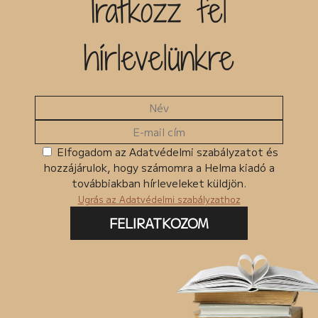
Iratkozz fel
Kiadó
hírlevelünkre
Egyéb
MKMT könyv
Kedvezményes
Megjelenés előtt
Ingyenes termékek
Elfogadom az Adatvédelmi szabályzatot és
hozzájárulok, hogy számomra a Helma kiadó a
Csomagban szerepel
továbbiakban hírleveleket küldjön.
Ugrás az Adatvédelmi szabályzathoz
FELIRATKOZOM