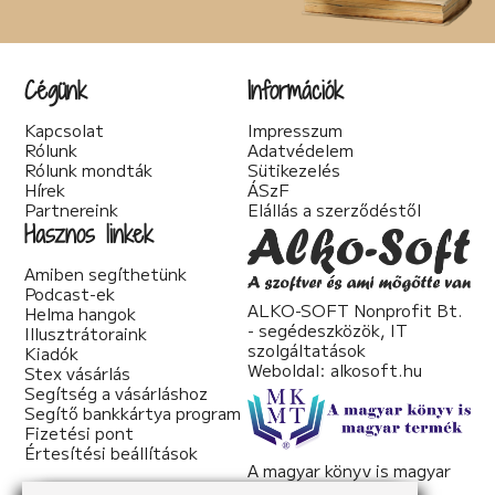
Cégünk
Információk
Kapcsolat
Impresszum
Rólunk
Adatvédelem
Rólunk mondták
Sütikezelés
Hírek
ÁSzF
Partnereink
Elállás a szerződéstől
Hasznos linkek
Amiben segíthetünk
Podcast-ek
ALKO-SOFT Nonprofit Bt.
Helma hangok
- segédeszközök, IT
Illusztrátoraink
szolgáltatások
Kiadók
Weboldal:
alkosoft.hu
Stex vásárlás
Segítség a vásárláshoz
Segítő bankkártya program
Fizetési pont
Értesítési beállítások
A magyar könyv is magyar
termék