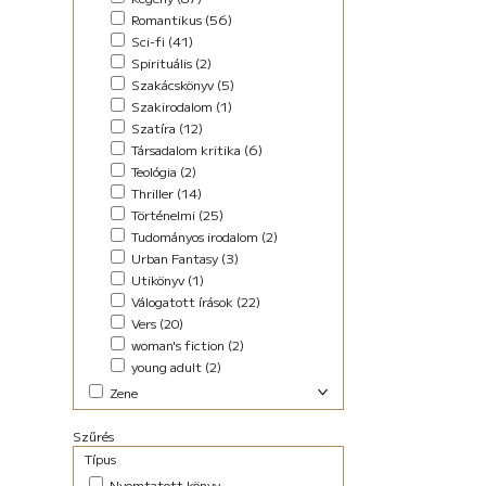
Romantikus (56)
Sci-fi (41)
Spirituális (2)
Szakácskönyv (5)
Szakirodalom (1)
Szatíra (12)
Társadalom kritika (6)
Teológia (2)
Thriller (14)
Történelmi (25)
Tudományos irodalom (2)
Urban Fantasy (3)
Utikönyv (1)
Válogatott írások (22)
Vers (20)
woman's fiction (2)
young adult (2)
Zene
Elektronikus (7)
Szűrés
Pop-rock (1)
Típus
Nyomtatott könyv