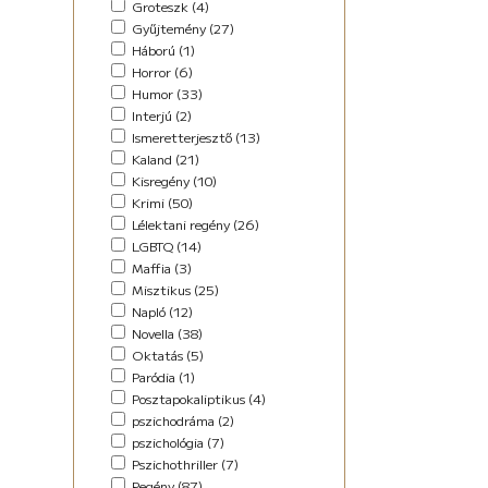
Groteszk (4)
Maffia (5)
Gyűjtemény (27)
Misztikus (9)
Háború (1)
Napló (4)
Horror (6)
New Adult (5)
Humor (33)
Novella (34)
Interjú (2)
Oktatás (2)
Ismeretterjesztő (13)
Paródia (3)
Kaland (21)
Regény (42)
Kisregény (10)
Romantikus (29)
Krimi (50)
Sci-fi (14)
Lélektani regény (26)
Steampunk (1)
LGBTQ (14)
Urban Fantasy (2)
Maffia (3)
Utikönyv (8)
Misztikus (25)
Válogatott írások (48)
Napló (12)
Vers (17)
Novella (38)
Oktatás (5)
Paródia (1)
Posztapokaliptikus (4)
pszichodráma (2)
pszichológia (7)
Pszichothriller (7)
Regény (87)