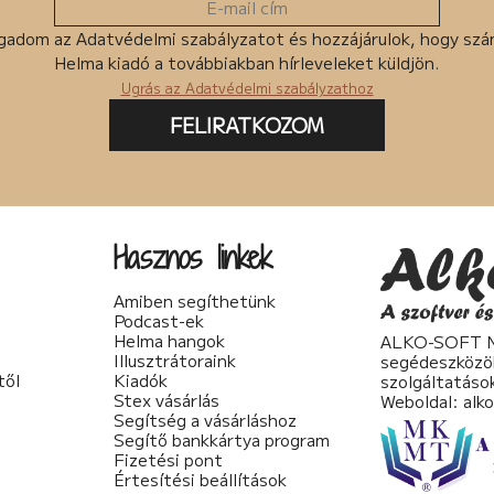
gadom az Adatvédelmi szabályzatot és hozzájárulok, hogy sz
Helma kiadó a továbbiakban hírleveleket küldjön.
Ugrás az Adatvédelmi szabályzathoz
FELIRATKOZOM
Hasznos linkek
Amiben segíthetünk
Podcast-ek
Helma hangok
ALKO-SOFT No
Illusztrátoraink
segédeszközö
től
Kiadók
szolgáltatáso
Stex vásárlás
Weboldal:
alk
Segítség a vásárláshoz
Segítő bankkártya program
Fizetési pont
Értesítési beállítások