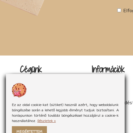
Elfo
Cégünk
Információk
Kapcsolat
Impresszum
Rólunk
Adatvédelem
Rólunk mondták
Sütikezelés
Hírek
ÁSzF
Partnereink
Elállás a szerződés
Ez az oldal cookie-kat (sütiket) használ azért, hogy weboldalunk
böngészése során a lehető legjobb élményt tudjuk biztosítani. A
honlapunkon történő további böngészéssel hozzájárul a cookie-k
használatához.
Részletek »
MEGÉRTETTEM