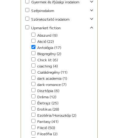
Gyermek és ifjúsági irodalom
Foglalkoztató (29)
Szépirodalom
Ifjúsági fantasy (10)
Családregény (3)
Szórakoztató irodalom
Ifjúsági (Young Adult) (48)
Dráma (1)
Akció (13)
Upmarket fiction
Lányregény (7)
Novella (10)
Blogregény (2)
Mese (141)
Abszurd (9)
Regény (13)
Chick lit (4)
New Adult (9)
Akció (22)
Szociodráma (2)
coaching (1)
Novella (4)
Antológia (17)
Vers (36)
Családregény (8)
Vers (27)
Blogregény (2)
Dark Fantasy (1)
Chick lit (6)
Disztópia (4)
coaching (4)
Életrajz (7)
Családregény (11)
Erotikus (14)
dark academia (1)
Ezotéria/Horoszkóp (3)
dark-romance (7)
Fantasy (21)
Disztópia (6)
Fikció (46)
Dráma (12)
fun fiction (1)
Életrajz (25)
Háború (2)
Erotikus (28)
Horror (5)
Ezotéria/Horoszkóp (2)
Humor (36)
Fantasy (41)
Kaland (11)
Fikció (50)
Kisregény (10)
Filozófia (2)
Lélektani regény (12)