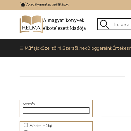
Akadálymentes beállítások
A magyar könyvek
elkötelezett kiadója
Műfajok
Szerzőink
Szerzőknek
Bloggereink
Értékesí
Keresés
Minden műfaj