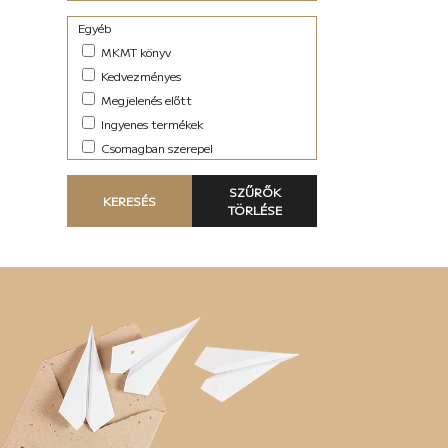
Egyéb
MKMT könyv
Kedvezményes
Megjelenés előtt
Ingyenes termékek
Csomagban szerepel
SZŰRŐK
KERESÉS
TÖRLÉSE