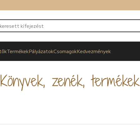
tők
Termékek
Pályázatok
Csomagok
Kedvezmények
Könyvek, zenék, termékek