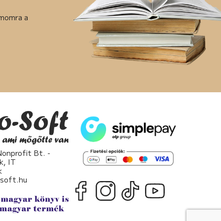
ámomra a
nprofit Bt. -
k, IT
k
osoft.hu