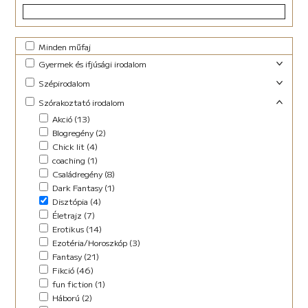
Minden műfaj
Gyermek és ifjúsági irodalom
Foglalkoztató (29)
Szépirodalom
Ifjúsági fantasy (10)
Családregény (3)
Szórakoztató irodalom
Ifjúsági (Young Adult) (47)
Dráma (1)
Akció (13)
Lányregény (7)
Novella (10)
Blogregény (2)
Mese (141)
Regény (13)
Chick lit (4)
New Adult (9)
Szociodráma (2)
coaching (1)
Novella (4)
Vers (36)
Családregény (8)
Vers (27)
Dark Fantasy (1)
Disztópia (4)
Életrajz (7)
Erotikus (14)
Ezotéria/Horoszkóp (3)
Fantasy (21)
Fikció (46)
fun fiction (1)
Háború (2)