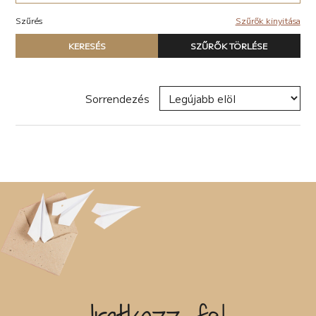
Akció (22)
Elektronikus (7)
Antológia (17)
Szűrés
Szűrők kinyitása
Pop-rock (1)
Blogregény (2)
Típus
Chick lit (6)
KERESÉS
SZŰRŐK TÖRLÉSE
Nyomtatott könyv
coaching (4)
E-book
Családregény (11)
Hangoskönyv
dark academia (1)
Sorrendezés
dark-romance (7)
Zene
Disztópia (6)
Naptár
Dráma (12)
Termék
Életrajz (25)
Erotikus (27)
Író, szerző
Ezotéria/Horoszkóp (2)
Fantasy (40)
Fikció (49)
Filozófia (2)
Sorozat
Groteszk (4)
Gyűjtemény (27)
Háború (1)
Címke
Horror (6)
Humor (33)
Interjú (2)
Új címke hozzáadása
Ismeretterjesztő (13)