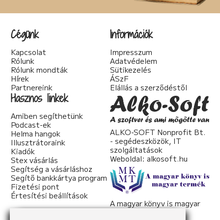
Társadalom kritika (6)
Teológia (2)
Thriller (14)
Cégünk
Információk
Történelmi (25)
Tudományos irodalom (2)
Kapcsolat
Impresszum
Urban Fantasy (3)
Rólunk
Adatvédelem
Utikönyv (1)
Rólunk mondták
Sütikezelés
Válogatott írások (22)
Hírek
ÁSzF
Vers (20)
Partnereink
Elállás a szerződéstől
woman's fiction (2)
Hasznos linkek
young adult (2)
Amiben segíthetünk
Podcast-ek
ALKO-SOFT Nonprofit Bt.
Helma hangok
- segédeszközök, IT
Illusztrátoraink
szolgáltatások
Kiadók
Weboldal:
alkosoft.hu
Stex vásárlás
Segítség a vásárláshoz
Segítő bankkártya program
Fizetési pont
Értesítési beállítások
A magyar könyv is magyar
termék