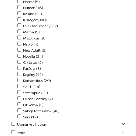
Horror (5)
Humor (36)
Kaland (11)
Kisregény (10)
Lélektani regény (12)
Maffia (5)
Misztikus (9)
Napló (4)
New Adult (5)
Novella (34)
Oktatás (2)
Paródia (3)
Regény (42)
Romantikus (29)
Sci-fi (14)
Steampunk (1)
Urban Fantasy (2)
Utikönyv (8)
Válogatott írások (48)
Vers (17)
Upmarket fiction
Abszurd (9)
Zene