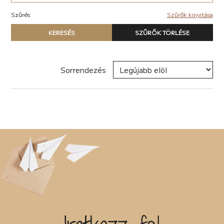
Akció (22)
Elektronikus (7)
Antológia (17)
Szűrés
Szűrők kinyitása
Pop-rock (1)
Blogregény (2)
Típus
Chick lit (6)
KERESÉS
SZŰRŐK TÖRLÉSE
Nyomtatott könyv
coaching (4)
E-book
Családregény (11)
Hangoskönyv
dark academia (1)
Sorrendezés
dark-romance (7)
Zene
Disztópia (6)
Naptár
Dráma (12)
Termék
Életrajz (25)
Erotikus (28)
Író, szerző
Ezotéria/Horoszkóp (2)
Fantasy (41)
Fikció (50)
Filozófia (2)
Sorozat
Groteszk (4)
Gyűjtemény (27)
Háború (1)
Címke
Horror (6)
Humor (33)
Interjú (2)
Új címke hozzáadása
Ismeretterjesztő (13)