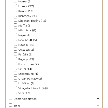
Horror (5)
Humor (37)
Kaland (11)
Kisregény (10)
Lélektani regény (12)
Maffia (5)
Misztikus (9)
Napló (4)
New Adult (5)
Novella (35)
Oktatás (2)
Paródia (3)
Regény (42)
Romantikus (29)
Sci-fi (14)
Steampunk (1)
Urban Fantasy (2)
Utikönyv (8)
Válogatott írások (49)
Vers (17)
Upmarket fiction
Abszurd (9)
Zene