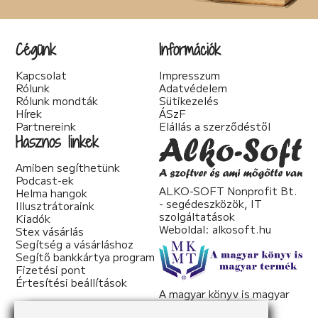
Társadalom kritika (6)
Teológia (2)
Thriller (14)
Cégünk
Információk
Történelmi (25)
Tudományos irodalom (2)
Kapcsolat
Impresszum
Urban Fantasy (3)
Rólunk
Adatvédelem
Utikönyv (1)
Rólunk mondták
Sütikezelés
Válogatott írások (22)
Hírek
ÁSzF
Vers (20)
Partnereink
Elállás a szerződéstől
woman's fiction (2)
Hasznos linkek
young adult (2)
Amiben segíthetünk
Podcast-ek
ALKO-SOFT Nonprofit Bt.
Helma hangok
- segédeszközök, IT
Illusztrátoraink
szolgáltatások
Kiadók
Weboldal:
alkosoft.hu
Stex vásárlás
Segítség a vásárláshoz
Segítő bankkártya program
Fizetési pont
Értesítési beállítások
A magyar könyv is magyar
termék