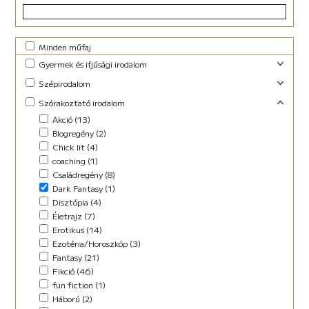
Minden műfaj
Gyermek és ifjúsági irodalom
Foglalkoztató (29)
Szépirodalom
Ifjúsági fantasy (10)
Családregény (3)
Szórakoztató irodalom
Ifjúsági (Young Adult) (48)
Dráma (1)
Akció (13)
Lányregény (7)
Novella (10)
Blogregény (2)
Mese (141)
Regény (13)
Chick lit (4)
New Adult (9)
Szociodráma (2)
coaching (1)
Novella (4)
Vers (36)
Családregény (8)
Vers (27)
Dark Fantasy (1)
Disztópia (4)
Életrajz (7)
Erotikus (14)
Ezotéria/Horoszkóp (3)
Fantasy (21)
Fikció (46)
fun fiction (1)
Háború (2)