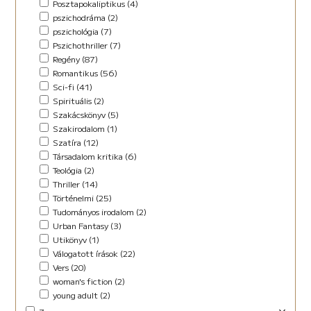
Posztapokaliptikus (4)
pszichodráma (2)
pszichológia (7)
Pszichothriller (7)
Regény (87)
Romantikus (56)
Sci-fi (41)
Spirituális (2)
Szakácskönyv (5)
Szakirodalom (1)
Szatíra (12)
Társadalom kritika (6)
Teológia (2)
Thriller (14)
Történelmi (25)
Tudományos irodalom (2)
Urban Fantasy (3)
Utikönyv (1)
Válogatott írások (22)
Vers (20)
woman's fiction (2)
young adult (2)