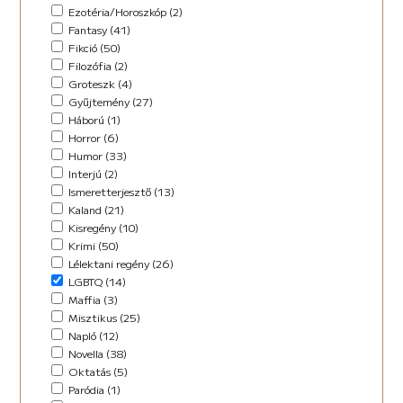
Horror (5)
Ezotéria/Horoszkóp (2)
Humor (36)
Fantasy (41)
Kaland (11)
Fikció (50)
Kisregény (10)
Filozófia (2)
Lélektani regény (12)
Groteszk (4)
Maffia (5)
Gyűjtemény (27)
Misztikus (9)
Háború (1)
Napló (4)
Horror (6)
New Adult (5)
Humor (33)
Novella (34)
Interjú (2)
Oktatás (2)
Ismeretterjesztő (13)
Paródia (3)
Kaland (21)
Regény (42)
Kisregény (10)
Romantikus (29)
Krimi (50)
Sci-fi (14)
Lélektani regény (26)
Steampunk (1)
LGBTQ (14)
Urban Fantasy (2)
Maffia (3)
Utikönyv (8)
Misztikus (25)
Válogatott írások (48)
Napló (12)
Vers (17)
Novella (38)
Oktatás (5)
Paródia (1)