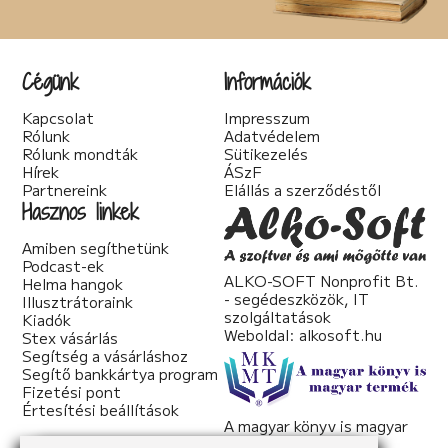
Cégünk
Információk
Kapcsolat
Impresszum
Rólunk
Adatvédelem
Rólunk mondták
Sütikezelés
Hírek
ÁSzF
Partnereink
Elállás a szerződéstől
Hasznos linkek
Amiben segíthetünk
Podcast-ek
ALKO-SOFT Nonprofit Bt.
Helma hangok
- segédeszközök, IT
Illusztrátoraink
szolgáltatások
Kiadók
Weboldal:
alkosoft.hu
Stex vásárlás
Segítség a vásárláshoz
Segítő bankkártya program
Fizetési pont
Értesítési beállítások
A magyar könyv is magyar
termék