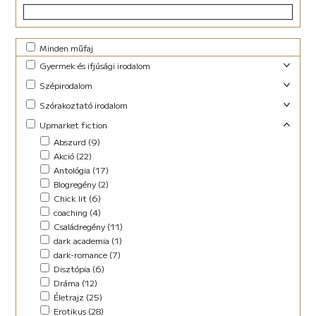
Minden műfaj
Gyermek és ifjúsági irodalom
Foglalkoztató (29)
Szépirodalom
Ifjúsági fantasy (10)
Családregény (3)
Szórakoztató irodalom
Ifjúsági (Young Adult) (48)
Dráma (1)
Akció (13)
Upmarket fiction
Lányregény (7)
Novella (10)
Blogregény (2)
Mese (141)
Abszurd (9)
Regény (13)
Chick lit (4)
New Adult (9)
Akció (22)
Szociodráma (2)
coaching (1)
Novella (4)
Antológia (17)
Vers (36)
Családregény (8)
Vers (27)
Blogregény (2)
Dark Fantasy (1)
Chick lit (6)
Disztópia (4)
coaching (4)
Életrajz (7)
Családregény (11)
Erotikus (14)
dark academia (1)
Ezotéria/Horoszkóp (3)
dark-romance (7)
Fantasy (21)
Disztópia (6)
Fikció (46)
Dráma (12)
fun fiction (1)
Életrajz (25)
Háború (2)
Erotikus (28)