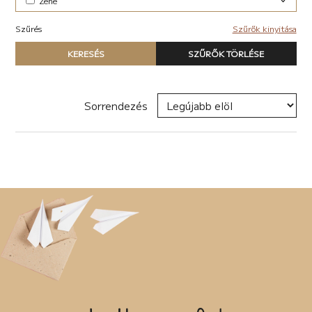
Zene
Elektronikus (7)
Szűrés
Szűrők kinyitása
Pop-rock (1)
Típus
KERESÉS
SZŰRŐK TÖRLÉSE
Nyomtatott könyv
E-book
Hangoskönyv
Sorrendezés
Zene
Naptár
Termék
Író, szerző
Sorozat
Címke
Új címke hozzáadása