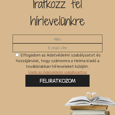
Iratkozz fel
Kiadó
hírlevelünkre
Egyéb
MKMT könyv
Kedvezményes
Megjelenés előtt
Ingyenes termékek
Elfogadom az Adatvédelmi szabályzatot és
hozzájárulok, hogy számomra a Helma kiadó a
Csomagban szerepel
továbbiakban hírleveleket küldjön.
Ugrás az Adatvédelmi szabályzathoz
FELIRATKOZOM