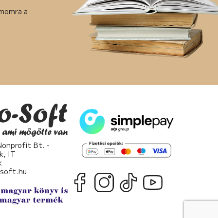
ámomra a
nprofit Bt. -
k, IT
k
osoft.hu