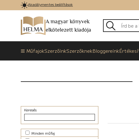
Akadálymentes beállítások
A magyar könyvek
elkötelezett kiadója
Műfajok
Szerzőink
Szerzőknek
Bloggereink
Értékesí
Keresés
Minden műfaj