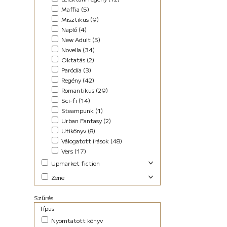
Maffia (5)
Misztikus (9)
Napló (4)
New Adult (5)
Novella (34)
Oktatás (2)
Paródia (3)
Regény (42)
Romantikus (29)
Sci-fi (14)
Steampunk (1)
Urban Fantasy (2)
Utikönyv (8)
Válogatott írások (48)
Vers (17)
Upmarket fiction
Abszurd (9)
Zene
Akció (22)
Elektronikus (7)
Antológia (17)
Szűrés
Pop-rock (1)
Blogregény (2)
Típus
Chick lit (6)
Nyomtatott könyv
coaching (4)