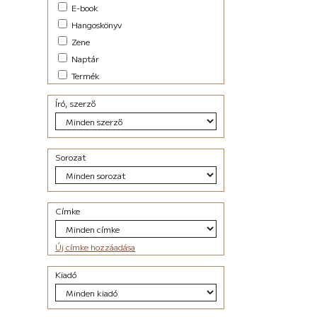
E-book
Családregény (11)
Hangoskönyv
dark academia (1)
dark-romance (7)
Zene
Disztópia (6)
Naptár
Dráma (12)
Termék
Életrajz (25)
Erotikus (28)
Író, szerző
Ezotéria/Horoszkóp (2)
Fantasy (41)
Fikció (50)
Filozófia (2)
Sorozat
Groteszk (4)
Gyűjtemény (27)
Háború (1)
Címke
Horror (6)
Humor (33)
Interjú (2)
Új címke hozzáadása
Ismeretterjesztő (13)
Kaland (21)
Kiadó
Kisregény (10)
Krimi (50)
Lélektani regény (26)