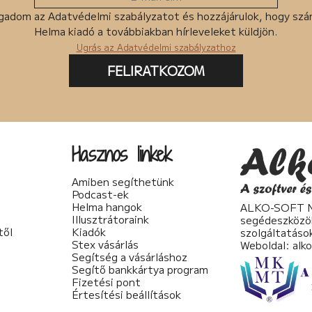
gadom az Adatvédelmi szabályzatot és hozzájárulok, hogy sz
Helma kiadó a továbbiakban hírleveleket küldjön.
Ugrás az Adatvédelmi szabályzathoz
FELIRATKOZOM
Hasznos linkek
Amiben segíthetünk
Podcast-ek
Helma hangok
ALKO-SOFT No
Illusztrátoraink
segédeszközö
től
Kiadók
szolgáltatáso
Stex vásárlás
Weboldal:
alk
Segítség a vásárláshoz
Segítő bankkártya program
Fizetési pont
Értesítési beállítások