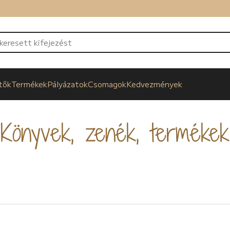
tők
Termékek
Pályázatok
Csomagok
Kedvezmények
Könyvek, zenék, termékek