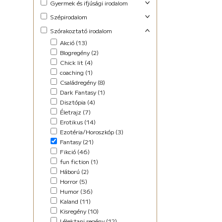
Gyermek és ifjúsági irodalom
Foglalkoztató (29)
Szépirodalom
Ifjúsági fantasy (10)
Családregény (3)
Szórakoztató irodalom
Ifjúsági (Young Adult) (48)
Dráma (1)
Akció (13)
Lányregény (7)
Novella (10)
Blogregény (2)
Mese (141)
Regény (13)
Chick lit (4)
New Adult (9)
Szociodráma (2)
coaching (1)
Novella (4)
Vers (36)
Családregény (8)
Vers (27)
Dark Fantasy (1)
Disztópia (4)
Életrajz (7)
Erotikus (14)
Ezotéria/Horoszkóp (3)
Fantasy (21)
Fikció (46)
fun fiction (1)
Háború (2)
Horror (5)
Humor (36)
Kaland (11)
Kisregény (10)
Lélektani regény (12)