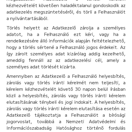
kézhezvételét követően haladéktalanul gondoskodik az
adatkezelés megszüntetéséről, és törli a Felhasználót
a nyilvántartásából.
Törlés helyett az Adatkezelő zárolja a személyes
adatot, ha a Felhasználó ezt kéri, vagy ha a
rendelkezésére álló információk alapján feltételezhető,
hogy a törlés sértené a Felhasználó jogos érdekeit. Az
így zárolt személyes adat kizárólag addig kezelhető,
ameddig fennáll az az adatkezelési cél, amely a
személyes adat törlését kizárta.
Amennyiben az Adatkezelő a Felhasználó helyesbítés,
zárolás vagy törlés iránti kérelmét nem teljesíti, a
kérelem kézhezvételét követő 30 napon belül írásban
közli a helyesbítés, zárolás vagy törlés iránti kérelem
elutasításának ténybeli és jogi indokait. A helyesbítés,
zárolás vagy törlés iránti kérelem elutasítása esetén az
Adatkezelő tájékoztatja a Felhasználót a bírósági
jogorvoslat, továbbá a Nemzeti Adatvédelmi és
Információszabadság Hatósághoz történő fordulás