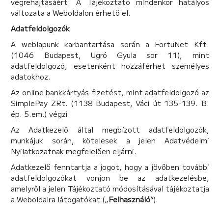
végrehajtásáért. A Tájékoztató mindenkor hatályos
változata a Weboldalon érhető el.
Adatfeldolgozók
A weblapunk karbantartása során a FortuNet Kft.
(1046 Budapest, Ugró Gyula sor 11), mint
adatfeldolgozó, esetenként hozzáférhet személyes
adatokhoz.
Az online bankkártyás fizetést, mint adatfeldolgozó az
SimplePay ZRt. (1138 Budapest, Váci út 135-139. B.
ép. 5.em.) végzi.
Az Adatkezelő által megbízott adatfeldolgozók,
munkájuk során, kötelesek a jelen Adatvédelmi
Nyilatkozatnak megfelelően eljárni.
Adatkezelő fenntartja a jogot, hogy a jövőben további
adatfeldolgozókat vonjon be az adatkezelésbe,
amelyről a jelen Tájékoztató módosításával tájékoztatja
a Weboldalra látogatókat („
Felhasználó
”).