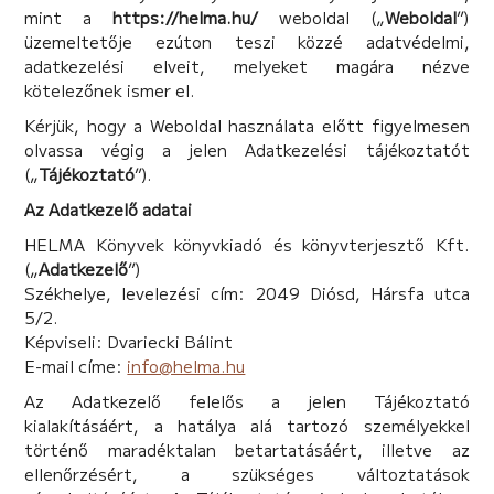
mint a
https://helma.hu/
weboldal („
Weboldal
”)
üzemeltetője ezúton teszi közzé adatvédelmi,
adatkezelési elveit, melyeket magára nézve
kötelezőnek ismer el.
Kérjük, hogy a Weboldal használata előtt figyelmesen
olvassa végig a jelen Adatkezelési tájékoztatót
(„
Tájékoztató
”).
Az Adatkezelő adatai
HELMA Könyvek könyvkiadó és könyvterjesztő Kft.
(„
Adatkezelő
”)
Székhelye, levelezési cím: 2049 Diósd, Hársfa utca
5/2.
Képviseli: Dvariecki Bálint
E-mail címe:
info@helma.hu
Az Adatkezelő felelős a jelen Tájékoztató
kialakításáért, a hatálya alá tartozó személyekkel
történő maradéktalan betartatásáért, illetve az
ellenőrzésért, a szükséges változtatások