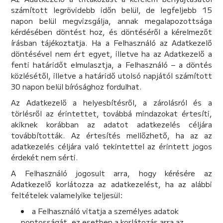
számított legrövidebb időn belül, de legfeljebb 15
napon belül megvizsgálja, annak megalapozottsága
kérdésében döntést hoz, és döntéséről a kérelmezőt
írásban tájékoztatja. Ha a Felhasználó az Adatkezelő
döntésével nem ért egyet, illetve ha az Adatkezelő a
fenti határidőt elmulasztja, a Felhasználó – a döntés
közlésétől, illetve a határidő utolsó napjától számított
30 napon belül bírósághoz fordulhat.
Az Adatkezelő a helyesbítésről, a zárolásról és a
törlésről az érintettet, továbbá mindazokat értesíti,
akiknek korábban az adatot adatkezelés céljára
továbbították. Az értesítés mellőzhető, ha az az
adatkezelés céljára való tekintettel az érintett jogos
érdekét nem sérti.
A Felhasználó jogosult arra, hogy kérésére az
Adatkezelő korlátozza az adatkezelést, ha az alábbi
feltételek valamelyike teljesül:
a Felhasználó vitatja a személyes adatok
pontosságát, ez esetben a korlátozás arra az