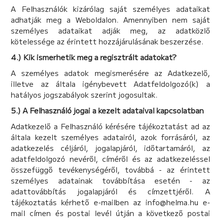
A Felhasználók kizárólag saját személyes adataikat
adhatják meg a Weboldalon. Amennyiben nem saját
személyes adataikat adják meg, az adatközlő
kötelessége az érintett hozzájárulásának beszerzése.
4.) Kik ismerhetik meg a regisztrált adatokat?
A személyes adatok megismerésére az Adatkezelő,
illetve az általa igénybevett Adatfeldolgozó(k) a
hatályos jogszabályok szerint jogosultak.
5.) A Felhasználó jogai a kezelt adataival kapcsolatban
Adatkezelő a Felhasználó kérésére tájékoztatást ad az
általa kezelt személyes adatairól, azok forrásáról, az
adatkezelés céljáról, jogalapjáról, időtartamáról, az
adatfeldolgozó nevéről, címéről és az adatkezeléssel
összefüggő tevékenységéről, továbbá - az érintett
személyes adatainak továbbítása esetén - az
adattovábbítás jogalapjáról és címzettjéről. A
tájékoztatás kérhető e-mailben az info@helma.hu e-
mail címen és postai levél útján a következő postai