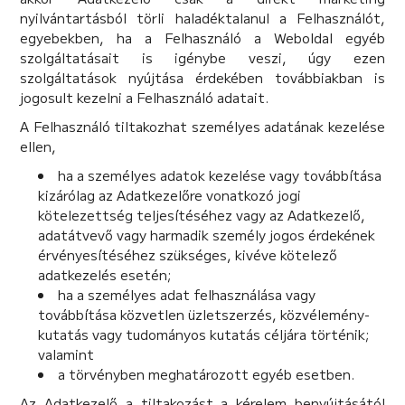
nyilvántartásból törli haladéktalanul a Felhasználót,
egyebekben, ha a Felhasználó a Weboldal egyéb
szolgáltatásait is igénybe veszi, úgy ezen
szolgáltatások nyújtása érdekében továbbiakban is
jogosult kezelni a Felhasználó adatait.
A Felhasználó tiltakozhat személyes adatának kezelése
ellen,
ha a személyes adatok kezelése vagy továbbítása
kizárólag az Adatkezelőre vonatkozó jogi
kötelezettség teljesítéséhez vagy az Adatkezelő,
adatátvevő vagy harmadik személy jogos érdekének
érvényesítéséhez szükséges, kivéve kötelező
adatkezelés esetén;
ha a személyes adat felhasználása vagy
továbbítása közvetlen üzletszerzés, közvélemény-
kutatás vagy tudományos kutatás céljára történik;
valamint
a törvényben meghatározott egyéb esetben.
Az Adatkezelő a tiltakozást a kérelem benyújtásától