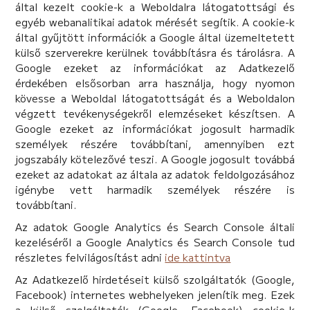
által kezelt cookie-k a Weboldalra látogatottsági és
egyéb webanalitikai adatok mérését segítik. A cookie-k
által gyűjtött információk a Google által üzemeltetett
külső szerverekre kerülnek továbbításra és tárolásra. A
Google ezeket az információkat az Adatkezelő
érdekében elsősorban arra használja, hogy nyomon
kövesse a Weboldal látogatottságát és a Weboldalon
végzett tevékenységekről elemzéseket készítsen. A
Google ezeket az információkat jogosult harmadik
személyek részére továbbítani, amennyiben ezt
jogszabály kötelezővé teszi. A Google jogosult továbbá
ezeket az adatokat az általa az adatok feldolgozásához
igénybe vett harmadik személyek részére is
továbbítani.
Az adatok Google Analytics és Search Console általi
kezeléséről a Google Analytics és Search Console tud
részletes felvilágosítást adni
ide kattintva
Az Adatkezelő hirdetéseit külső szolgáltatók (Google,
Facebook) internetes webhelyeken jelenítik meg. Ezek
a külső szolgáltatók (Google, Facebook) cookie-k