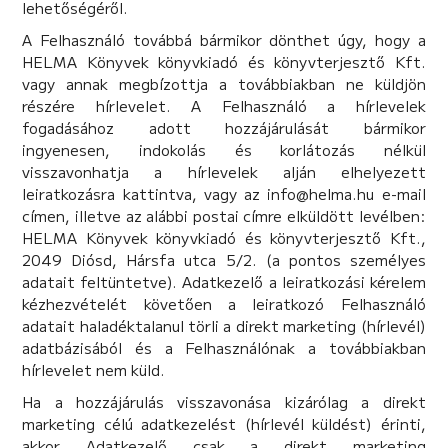
lehetőségéről.
A Felhasználó továbbá bármikor dönthet úgy, hogy a
HELMA Könyvek könyvkiadó és könyvterjesztő Kft.
vagy annak megbízottja a továbbiakban ne küldjön
részére hírlevelet. A Felhasználó a hírlevelek
fogadásához adott hozzájárulását bármikor
ingyenesen, indokolás és korlátozás nélkül
visszavonhatja a hírlevelek alján elhelyezett
leiratkozásra kattintva, vagy az info@helma.hu e-mail
címen, illetve az alábbi postai címre elküldött levélben:
HELMA Könyvek könyvkiadó és könyvterjesztő Kft.,
2049 Diósd, Hársfa utca 5/2. (a pontos személyes
adatait feltüntetve). Adatkezelő a leiratkozási kérelem
kézhezvételét követően a leiratkozó Felhasználó
adatait haladéktalanul törli a direkt marketing (hírlevél)
adatbázisából és a Felhasználónak a továbbiakban
hírlevelet nem küld.
Ha a hozzájárulás visszavonása kizárólag a direkt
marketing célú adatkezelést (hírlevél küldést) érinti,
akkor Adatkezelő csak a direkt marketing