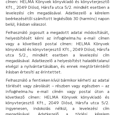
címen: HELMA Könyvek könyvkiadó és könyvterjesztő
Kft., 2049 Diósd, Hársfa utca 5/2. mindkét esetben a
levelezési cím megadásával. Adatkezelő a kérelem
beérkezésétől számított legkésőbb 30 (harminc) napon
belül, írásban válaszol.
Felhasználó jogosult a megadott adatai módosítását,
helyesbítését kérni az info@helma.hu e-mail címen
vagy a következő postai címen: HELMA Könyvek
könyvkiadó és könyvterjesztő Kft., 2049 Diósd, Hársfa
utca 5/2., mindkét esetben a levelezési cím
megadásával. Adatkezelő a helyesbítést haladéktalanul
elvégzi a nyilvántartásában, és ennek megtörténtéről
írásban értesíti az érintettet.
Felhasználó a fentieken kívül bármikor kérheti az adatai
törlését vagy zárolását – részben vagy egészben – az
info@helma.hu e-mail címén vagy postai úton a
következő címen: HELMA Könyvek könyvkiadó és
könyvterjesztő Kft., 2049 Diósd, Hársfa utca 5/2.
ingyenesen, indokolás nélkül, a levelezési cím
megadásával. Adatkezelő a törlési kérelem