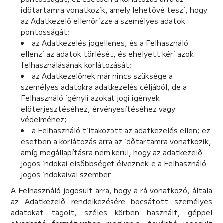
időtartamra vonatkozik, amely lehetővé teszi, hogy
az Adatkezelő ellenőrizze a személyes adatok
pontosságát;
az Adatkezelés jogellenes, és a Felhasználó
ellenzi az adatok törlését, és ehelyett kéri azok
felhasználásának korlátozását;
az Adatkezelőnek már nincs szüksége a
személyes adatokra adatkezelés céljából, de a
Felhasználó igényli azokat jogi igények
előterjesztéséhez, érvényesítéséhez vagy
védelméhez;
a Felhasználó tiltakozott az adatkezelés ellen; ez
esetben a korlátozás arra az időtartamra vonatkozik,
amíg megállapításra nem kerül, hogy az adatkezelő
jogos indokai elsőbbséget élveznek-e a Felhasználó
jogos indokaival szemben.
A Felhasználó jogosult arra, hogy a rá vonatkozó, általa
az Adatkezelő rendelkezésére bocsátott személyes
adatokat tagolt, széles körben használt, géppel
olvasható formátumban megkapja, továbbá jogosult