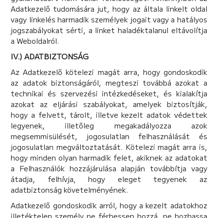
Adatkezelő tudomására jut, hogy az általa linkelt oldal
vagy linkelés harmadik személyek jogait vagy a hatályos
jogszabályokat sérti, a linket haladéktalanul eltávolítja
a Weboldalról.
IV.) ADATBIZTONSÁG
Az Adatkezelő kötelezi magát arra, hogy gondoskodik
az adatok biztonságáról, megteszi továbbá azokat a
technikai és szervezési intézkedéseket, és kialakítja
azokat az eljárási szabályokat, amelyek biztosítják,
hogy a felvett, tárolt, illetve kezelt adatok védettek
legyenek, illetőleg megakadályozza azok
megsemmisülését, jogosulatlan felhasználását és
jogosulatlan megváltoztatását. Kötelezi magát arra is,
hogy minden olyan harmadik felet, akiknek az adatokat
a Felhasználók hozzájárulása alapján továbbítja vagy
átadja, felhívja, hogy eleget tegyenek az
adatbiztonság követelményének.
Adatkezelő gondoskodik arról, hogy a kezelt adatokhoz
illetéktelen személy ne férhessen hozzá, ne hozhassa