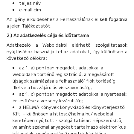
teljes név
e-mail cím
Az igény elküldéséhez a Felhasználónak el kell fogadnia
a jelen Tájékoztatót.
2.) Az adatkezelés célja és időtartama
Adatkezelő a Weboldalról elérhető szolgáltatások
nyújtásához használja fel az adatokat, így különösen a
következő célokra:
az 1. a) pontban megadott adatokkal a
weboldalra történő regisztráció, a megvásárolt
újságok számlázása a felhasználói fiók törléséig
illetve a hozzájárulás visszavonásáig;
az 1. c) pontban megadott adatokkal a nyertesek
értesítése a verseny lezárultáig;
a HELMA Könyvek könyvkiadó és könyvterjesztő
Kft. – különösen a https://helma.hu/ weboldal
keretében nyújtott - szolgáltatásait népszerűsítő,
valamint szakmai anyagokat tartalmazó elektronikus
hírlevelek, egyéb reklámüzenetek kiküldése