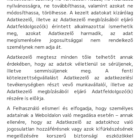
nyilvánosságra, ne továbbíthassa, valamint azokat ne
módosíthassa, törölhesse. A kezelt adatokat kizárólag
Adatkezelő, illetve az Adatkezelő megbízásából eljáró
Adatfeldolgozó(k) érintett alkalmazottai ismerhetik
meg, azokat Adatkezelő harmadik, az adat
megismerésére jogosultsággal nem rendelkező
személynek nem adja át.
Adatkezelő megtesz minden tőle telhetőt annak
érdekében, hogy az adatok véletlenül se sérüljenek,
illetve semmisüljenek meg. A fenti
kötelezettségvállalást Adatkezelő az adatkezelési
tevékenységben részt vevő munkavállalói, illetve az
Adatkezelő megbízásából eljáró Adatfeldolgozó(k)
részére is előírja.
A Felhasználó elismeri és elfogadja, hogy személyes
adatainak a Weboldalon való megadása esetén – annak
ellenére, hogy az Adatkezelő az adatokhoz való
jogosulatlan hozzáférésnek vagy azok kifürkészésének
megelőzésére korszerű biztonsági eszközökkel