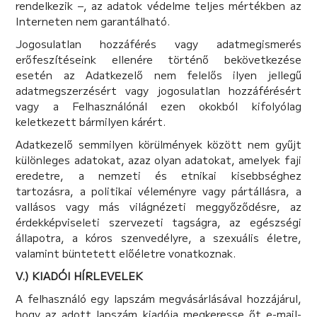
rendelkezik –, az adatok védelme teljes mértékben az
Interneten nem garantálható.
Jogosulatlan hozzáférés vagy adatmegismerés
erőfeszítéseink ellenére történő bekövetkezése
esetén az Adatkezelő nem felelős ilyen jellegű
adatmegszerzésért vagy jogosulatlan hozzáférésért
vagy a Felhasználónál ezen okokból kifolyólag
keletkezett bármilyen kárért.
Adatkezelő semmilyen körülmények között nem gyűjt
különleges adatokat, azaz olyan adatokat, amelyek faji
eredetre, a nemzeti és etnikai kisebbséghez
tartozásra, a politikai véleményre vagy pártállásra, a
vallásos vagy más világnézeti meggyőződésre, az
érdekképviseleti szervezeti tagságra, az egészségi
állapotra, a kóros szenvedélyre, a szexuális életre,
valamint büntetett előéletre vonatkoznak.
V.) KIADÓI HÍRLEVELEK
A felhasználó egy lapszám megvásárlásával hozzájárul,
hogy az adott lapszám kiadója megkeresse őt e-mail-