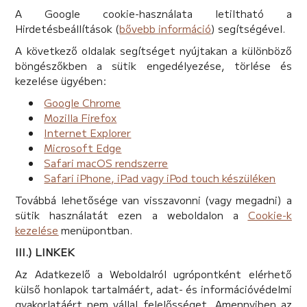
A Google cookie-használata letiltható a
Hirdetésbeállítások (
bővebb információ
) segítségével.
A következő oldalak segítséget nyújtakan a különböző
böngészőkben a sütik engedélyezése, törlése és
kezelése ügyében:
Google Chrome
Mozilla Firefox
Internet Explorer
Microsoft Edge
Safari macOS rendszerre
Safari iPhone, iPad vagy iPod touch készüléken
Továbbá lehetősége van visszavonni (vagy megadni) a
sütik használatát ezen a weboldalon a
Cookie-k
kezelése
menüpontban.
III.) LINKEK
Az Adatkezelő a Weboldalról ugrópontként elérhető
külső honlapok tartalmáért, adat- és információvédelmi
gyakorlatáért nem vállal felelősséget. Amennyiben az