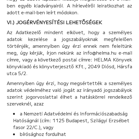
ben egyéb kiadványairól. A hírlevélről leiratkozhat az
adott e-mail-ben leírt módokon.
VI.) JOGÉRVÉNYESÍTÉSI LEHETŐSÉGEK
Az Adatkezelő mindent elkövet, hogy a személyes
adatok kezelése a jogszabályoknak megfelelően
történjék, amennyiben úgy érzi ennek nem feleltünk
meg, úgy kérjük, írjon nekünk az info@helma.hu e-mail
címre, vagy a következő postai címre: HELMA Könyvek
könyvkiadó és könyvterjesztő Kft., 2049 Diósd, Hársfa
utca 5/2.
Amennyiben úgy érzi, hogy megsértették a személyes
adatok védelméhez való jogát az irányadó jogszabályok
szerint jogorvoslattal élhet a hatáskörrel rendelkező
szerveknél, azaz
a Nemzeti Adatvédelmi és Információszabadság
Hatóságnál (cím: 1125 Budapest, Szilágyi Erzsébet
fasor 22/C.), vagy
bírósághoz fordulhat