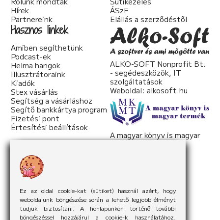
Rólunk mondták
Sütikezelés
Hírek
ÁSzF
Partnereink
Elállás a szerződéstől
Hasznos linkek
Amiben segíthetünk
Podcast-ek
ALKO-SOFT Nonprofit Bt.
Helma hangok
- segédeszközök, IT
Illusztrátoraink
szolgáltatások
Kiadók
Weboldal:
alkosoft.hu
Stex vásárlás
Segítség a vásárláshoz
Segítő bankkártya program
Fizetési pont
Értesítési beállítások
A magyar könyv is magyar
termék
Weboldal:
mkmt.hu
Ez az oldal cookie-kat (sütiket) használ azért, hogy
weboldalunk böngészése során a lehető legjobb élményt
tudjuk biztosítani. A honlapunkon történő további
böngészéssel hozzájárul a cookie-k használatához.