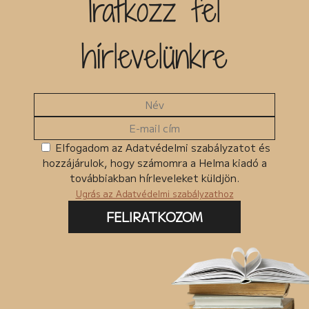
Iratkozz fel
Kiadó
hírlevelünkre
Egyéb
MKMT könyv
Kedvezményes
Megjelenés előtt
Ingyenes termékek
Elfogadom az Adatvédelmi szabályzatot és
hozzájárulok, hogy számomra a Helma kiadó a
Csomagban szerepel
továbbiakban hírleveleket küldjön.
Ugrás az Adatvédelmi szabályzathoz
FELIRATKOZOM