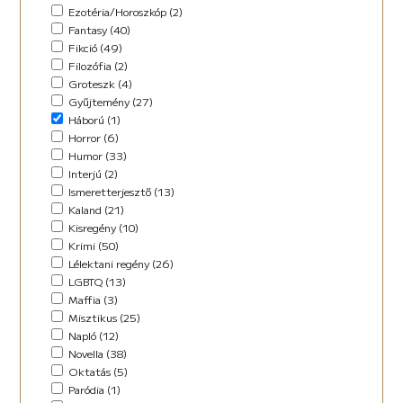
Horror (5)
Ezotéria/Horoszkóp (2)
Humor (36)
Fantasy (40)
Kaland (11)
Fikció (49)
Kisregény (10)
Filozófia (2)
Lélektani regény (12)
Groteszk (4)
Maffia (5)
Gyűjtemény (27)
Misztikus (9)
Háború (1)
Napló (4)
Horror (6)
New Adult (5)
Humor (33)
Novella (34)
Interjú (2)
Oktatás (2)
Ismeretterjesztő (13)
Paródia (3)
Kaland (21)
Regény (42)
Kisregény (10)
Romantikus (29)
Krimi (50)
Sci-fi (14)
Lélektani regény (26)
Steampunk (1)
LGBTQ (13)
Urban Fantasy (2)
Maffia (3)
Utikönyv (8)
Misztikus (25)
Válogatott írások (48)
Napló (12)
Vers (17)
Novella (38)
Oktatás (5)
Paródia (1)