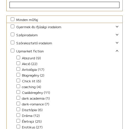
Minden műfaj
Gyermek és ifjúsági irodalom
Foglalkoztató (29)
Szépirodalom
Ifjúsági fantasy (10)
Családregény (3)
Szórakoztató irodalom
Ifjúsági (Young Adult) (47)
Dráma (1)
Akció (13)
Upmarket fiction
Lányregény (7)
Novella (10)
Blogregény (2)
Mese (141)
Abszurd (9)
Regény (13)
Chick lit (4)
New Adult (9)
Akció (22)
Szociodráma (2)
coaching (1)
Novella (4)
Antológia (17)
Vers (36)
Családregény (8)
Vers (27)
Blogregény (2)
Dark Fantasy (1)
Chick lit (6)
Disztópia (4)
coaching (4)
Életrajz (7)
Családregény (11)
Erotikus (14)
dark academia (1)
Ezotéria/Horoszkóp (3)
dark-romance (7)
Fantasy (21)
Disztópia (6)
Fikció (46)
Dráma (12)
fun fiction (1)
Életrajz (25)
Háború (2)
Erotikus (27)