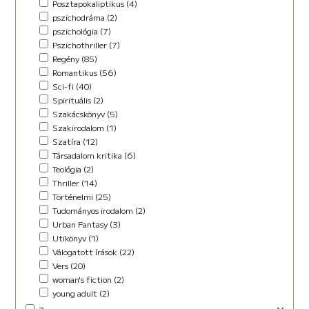
Posztapokaliptikus (4)
pszichodráma (2)
pszichológia (7)
Pszichothriller (7)
Regény (85)
Romantikus (56)
Sci-fi (40)
Spirituális (2)
Szakácskönyv (5)
Szakirodalom (1)
Szatíra (12)
Társadalom kritika (6)
Teológia (2)
Thriller (14)
Történelmi (25)
Tudományos irodalom (2)
Urban Fantasy (3)
Utikönyv (1)
Válogatott írások (22)
Vers (20)
woman's fiction (2)
young adult (2)