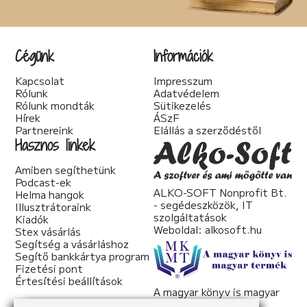
Cégünk
Információk
Kapcsolat
Impresszum
Rólunk
Adatvédelem
Rólunk mondták
Sütikezelés
Hírek
ÁSzF
Partnereink
Elállás a szerződéstől
Hasznos linkek
Amiben segíthetünk
Podcast-ek
ALKO-SOFT Nonprofit Bt.
Helma hangok
- segédeszközök, IT
Illusztrátoraink
szolgáltatások
Kiadók
Weboldal:
alkosoft.hu
Stex vásárlás
Segítség a vásárláshoz
Segítő bankkártya program
Fizetési pont
Értesítési beállítások
A magyar könyv is magyar
termék