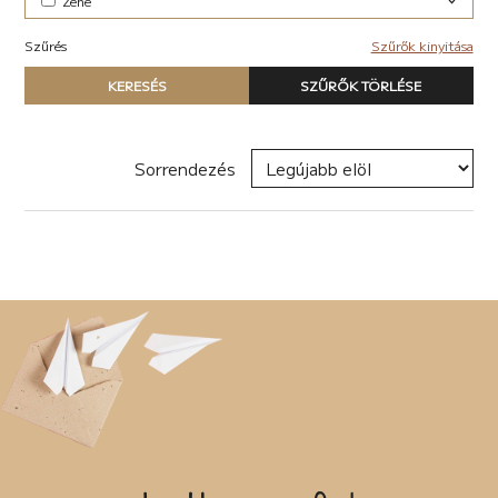
Zene
Elektronikus (7)
Szűrés
Szűrők kinyitása
Pop-rock (1)
Típus
KERESÉS
SZŰRŐK TÖRLÉSE
Nyomtatott könyv
E-book
Hangoskönyv
Sorrendezés
Zene
Naptár
Termék
Író, szerző
Sorozat
Címke
Új címke hozzáadása