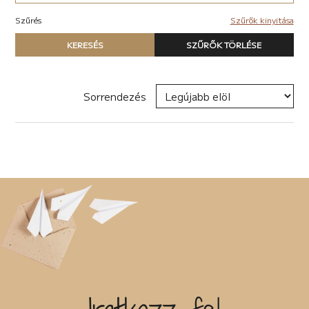
Akció (22)
Elektronikus (7)
Antológia (17)
Szűrés
Szűrők kinyitása
Pop-rock (1)
Blogregény (2)
Típus
Chick lit (6)
KERESÉS
SZŰRŐK TÖRLÉSE
Nyomtatott könyv
coaching (4)
E-book
Családregény (11)
Hangoskönyv
dark academia (1)
Sorrendezés
dark-romance (7)
Zene
Disztópia (6)
Naptár
Dráma (12)
Termék
Életrajz (25)
Erotikus (28)
Író, szerző
Ezotéria/Horoszkóp (2)
Fantasy (40)
Fikció (50)
Filozófia (2)
Sorozat
Groteszk (4)
Gyűjtemény (27)
Háború (1)
Címke
Horror (6)
Humor (33)
Interjú (2)
Új címke hozzáadása
Ismeretterjesztő (13)