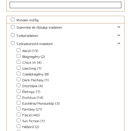
Minden műfaj
Gyermek és ifjúsági irodalom
Foglalkoztató (29)
Szépirodalom
Ifjúsági fantasy (10)
Családregény (3)
Szórakoztató irodalom
Ifjúsági (Young Adult) (47)
Dráma (1)
Akció (13)
Lányregény (7)
Novella (10)
Blogregény (2)
Mese (141)
Regény (13)
Chick lit (4)
New Adult (9)
Szociodráma (2)
coaching (1)
Novella (4)
Vers (36)
Családregény (8)
Vers (27)
Dark Fantasy (1)
Disztópia (4)
Életrajz (7)
Erotikus (14)
Ezotéria/Horoszkóp (3)
Fantasy (21)
Fikció (46)
fun fiction (1)
Háború (2)