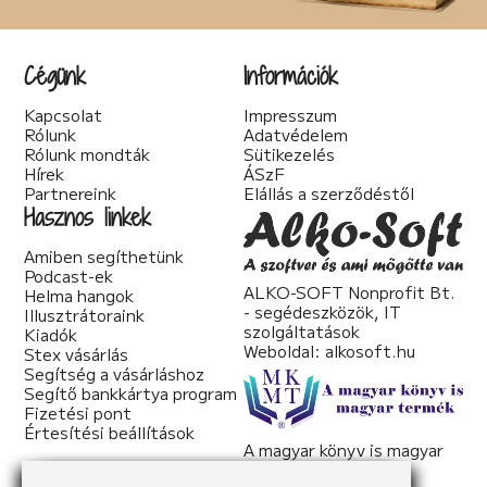
Társadalom kritika (6)
Teológia (2)
Thriller (14)
Cégünk
Információk
Történelmi (25)
Tudományos irodalom (2)
Kapcsolat
Impresszum
Urban Fantasy (3)
Rólunk
Adatvédelem
Utikönyv (1)
Rólunk mondták
Sütikezelés
Válogatott írások (22)
Hírek
ÁSzF
Vers (20)
Partnereink
Elállás a szerződéstől
woman's fiction (2)
Hasznos linkek
young adult (2)
Amiben segíthetünk
Podcast-ek
ALKO-SOFT Nonprofit Bt.
Helma hangok
- segédeszközök, IT
Illusztrátoraink
szolgáltatások
Kiadók
Weboldal:
alkosoft.hu
Stex vásárlás
Segítség a vásárláshoz
Segítő bankkártya program
Fizetési pont
Értesítési beállítások
A magyar könyv is magyar
termék