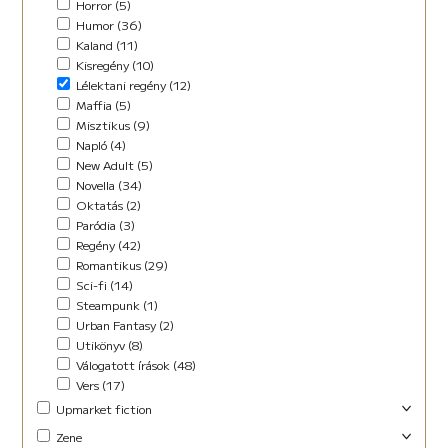
Horror (5)
Humor (36)
Kaland (11)
Kisregény (10)
Lélektani regény (12)
Maffia (5)
Misztikus (9)
Napló (4)
New Adult (5)
Novella (34)
Oktatás (2)
Paródia (3)
Regény (42)
Romantikus (29)
Sci-fi (14)
Steampunk (1)
Urban Fantasy (2)
Utikönyv (8)
Válogatott írások (48)
Vers (17)
Upmarket fiction
Abszurd (9)
Zene