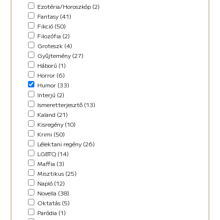
Horror (5)
Ezotéria/Horoszkóp (2)
Humor (36)
Fantasy (41)
Kaland (11)
Fikció (50)
Kisregény (10)
Filozófia (2)
Lélektani regény (12)
Groteszk (4)
Maffia (5)
Gyűjtemény (27)
Misztikus (9)
Háború (1)
Napló (4)
Horror (6)
New Adult (5)
Humor (33)
Novella (34)
Interjú (2)
Oktatás (2)
Ismeretterjesztő (13)
Paródia (3)
Kaland (21)
Regény (42)
Kisregény (10)
Romantikus (29)
Krimi (50)
Sci-fi (14)
Lélektani regény (26)
Steampunk (1)
LGBTQ (14)
Urban Fantasy (2)
Maffia (3)
Utikönyv (8)
Misztikus (25)
Válogatott írások (48)
Napló (12)
Vers (17)
Novella (38)
Oktatás (5)
Paródia (1)