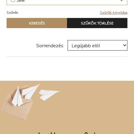
Zene
Elektronikus (7)
Szűrés
Szűrők kinyitása
Pop-rock (1)
Típus
KERESÉS
SZŰRŐK TÖRLÉSE
Nyomtatott könyv
E-book
Hangoskönyv
Sorrendezés
Zene
Naptár
Termék
Író, szerző
Sorozat
Címke
Új címke hozzáadása