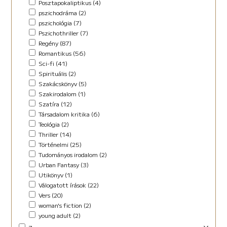
Posztapokaliptikus (4)
pszichodráma (2)
pszichológia (7)
Pszichothriller (7)
Regény (87)
Romantikus (56)
Sci-fi (41)
Spirituális (2)
Szakácskönyv (5)
Szakirodalom (1)
Szatíra (12)
Társadalom kritika (6)
Teológia (2)
Thriller (14)
Történelmi (25)
Tudományos irodalom (2)
Urban Fantasy (3)
Utikönyv (1)
Válogatott írások (22)
Vers (20)
woman's fiction (2)
young adult (2)