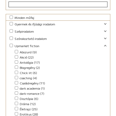
Minden műfaj
Gyermek és ifjúsági irodalom
Foglalkoztató (29)
Szépirodalom
Ifjúsági fantasy (10)
Családregény (3)
Szórakoztató irodalom
Ifjúsági (Young Adult) (48)
Dráma (1)
Akció (13)
Upmarket fiction
Lányregény (7)
Novella (10)
Blogregény (2)
Mese (141)
Abszurd (9)
Regény (13)
Chick lit (4)
New Adult (9)
Akció (22)
Szociodráma (2)
coaching (1)
Novella (4)
Antológia (17)
Vers (36)
Családregény (8)
Vers (27)
Blogregény (2)
Dark Fantasy (1)
Chick lit (6)
Disztópia (4)
coaching (4)
Életrajz (7)
Családregény (11)
Erotikus (14)
dark academia (1)
Ezotéria/Horoszkóp (3)
dark-romance (7)
Fantasy (21)
Disztópia (6)
Fikció (46)
Dráma (12)
fun fiction (1)
Életrajz (25)
Háború (2)
Erotikus (28)