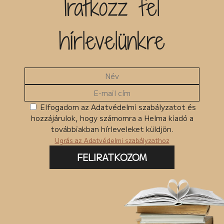
Iratkozz fel
Kiadó
hírlevelünkre
Egyéb
MKMT könyv
Kedvezményes
Megjelenés előtt
Ingyenes termékek
Elfogadom az Adatvédelmi szabályzatot és
hozzájárulok, hogy számomra a Helma kiadó a
Csomagban szerepel
továbbiakban hírleveleket küldjön.
Ugrás az Adatvédelmi szabályzathoz
FELIRATKOZOM