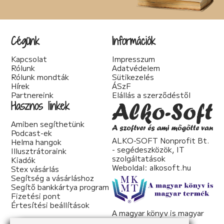
Cégünk
Információk
Kapcsolat
Impresszum
Rólunk
Adatvédelem
Rólunk mondták
Sütikezelés
Hírek
ÁSzF
Partnereink
Elállás a szerződéstől
Hasznos linkek
Amiben segíthetünk
Podcast-ek
ALKO-SOFT Nonprofit Bt.
Helma hangok
- segédeszközök, IT
Illusztrátoraink
szolgáltatások
Kiadók
Weboldal:
alkosoft.hu
Stex vásárlás
Segítség a vásárláshoz
Segítő bankkártya program
Fizetési pont
Értesítési beállítások
A magyar könyv is magyar
termék