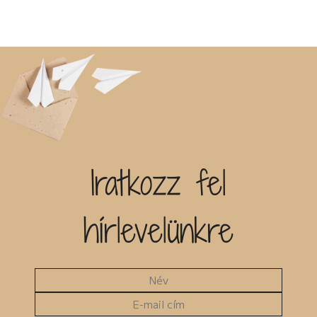
Termék
Horror (5)
Ezotéria/Horoszkóp (2)
Humor (36)
Fantasy (41)
Író, szerző
Kaland (11)
Fikció (50)
Kisregény (10)
Filozófia (2)
Lélektani regény (12)
Groteszk (4)
Maffia (5)
Gyűjtemény (27)
Sorozat
Misztikus (9)
Háború (1)
Napló (4)
Horror (6)
New Adult (5)
Humor (33)
Novella (34)
Címke
Interjú (2)
Oktatás (2)
Ismeretterjesztő (13)
Paródia (3)
Kaland (21)
Iratkozz fel
Új címke hozzáadása
Regény (42)
Kisregény (10)
Romantikus (29)
Krimi (50)
Kiadó
Sci-fi (14)
Lélektani regény (26)
hírlevelünkre
Steampunk (1)
LGBTQ (14)
Urban Fantasy (2)
Maffia (3)
Utikönyv (8)
Misztikus (25)
Egyéb
Válogatott írások (48)
Napló (12)
MKMT könyv
Vers (17)
Novella (38)
Kedvezményes
Oktatás (5)
Megjelenés előtt
Paródia (1)