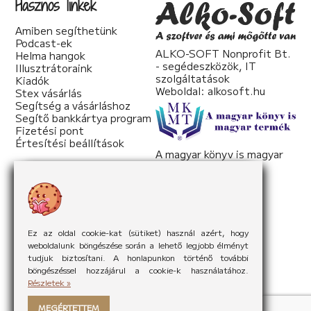
Hasznos linkek
Amiben segíthetünk
Podcast-ek
ALKO-SOFT Nonprofit Bt.
Helma hangok
- segédeszközök, IT
Illusztrátoraink
szolgáltatások
Kiadók
Weboldal:
alkosoft.hu
Stex vásárlás
Segítség a vásárláshoz
Segítő bankkártya program
Fizetési pont
Értesítési beállítások
A magyar könyv is magyar
termék
Weboldal:
mkmt.hu
Ez az oldal cookie-kat (sütiket) használ azért, hogy
weboldalunk böngészése során a lehető legjobb élményt
tudjuk biztosítani. A honlapunkon történő további
böngészéssel hozzájárul a cookie-k használatához.
Részletek »
MEGÉRTETTEM