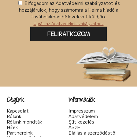
Posztapokaliptikus (4)
Ingyenes termékek
Elfogadom az Adatvédelmi szabályzatot és
pszichodráma (2)
hozzájárulok, hogy számomra a Helma kiadó a
Csomagban szerepel
pszichológia (7)
továbbiakban hírleveleket küldjön.
Pszichothriller (7)
Ugrás az Adatvédelmi szabályzathoz
Regény (87)
Romantikus (56)
FELIRATKOZOM
Sci-fi (41)
Spirituális (2)
Szakácskönyv (5)
Szakirodalom (1)
Szatíra (12)
Társadalom kritika (6)
Teológia (2)
Thriller (14)
Történelmi (25)
Tudományos irodalom (2)
Cégünk
Információk
Urban Fantasy (3)
Utikönyv (1)
Kapcsolat
Impresszum
Válogatott írások (22)
Rólunk
Adatvédelem
Vers (20)
Rólunk mondták
Sütikezelés
woman's fiction (2)
Hírek
ÁSzF
young adult (2)
Partnereink
Elállás a szerződéstől