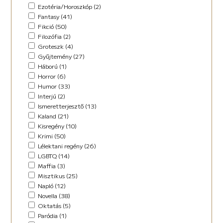
Horror (5)
Ezotéria/Horoszkóp (2)
Humor (36)
Fantasy (41)
Kaland (11)
Fikció (50)
Kisregény (10)
Filozófia (2)
Lélektani regény (12)
Groteszk (4)
Maffia (5)
Gyűjtemény (27)
Misztikus (9)
Háború (1)
Napló (4)
Horror (6)
New Adult (5)
Humor (33)
Novella (34)
Interjú (2)
Oktatás (2)
Ismeretterjesztő (13)
Paródia (3)
Kaland (21)
Regény (42)
Kisregény (10)
Romantikus (29)
Krimi (50)
Sci-fi (14)
Lélektani regény (26)
Steampunk (1)
LGBTQ (14)
Urban Fantasy (2)
Maffia (3)
Utikönyv (8)
Misztikus (25)
Válogatott írások (48)
Napló (12)
Vers (17)
Novella (38)
Oktatás (5)
Paródia (1)