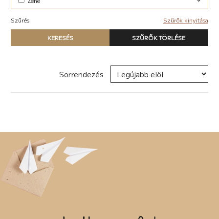
Zene
Elektronikus (7)
Szűrés
Szűrők kinyitása
Pop-rock (1)
Típus
KERESÉS
SZŰRŐK TÖRLÉSE
Nyomtatott könyv
E-book
Hangoskönyv
Sorrendezés
Zene
Naptár
Termék
Író, szerző
Sorozat
Címke
Új címke hozzáadása