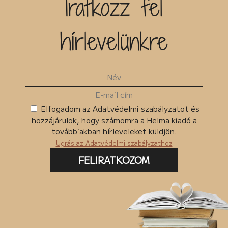
Iratkozz fel
Kiadó
hírlevelünkre
Egyéb
MKMT könyv
Kedvezményes
Megjelenés előtt
Ingyenes termékek
Elfogadom az Adatvédelmi szabályzatot és
hozzájárulok, hogy számomra a Helma kiadó a
Csomagban szerepel
továbbiakban hírleveleket küldjön.
Ugrás az Adatvédelmi szabályzathoz
FELIRATKOZOM