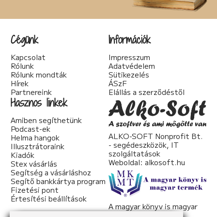
Cégünk
Információk
Kapcsolat
Impresszum
Rólunk
Adatvédelem
Rólunk mondták
Sütikezelés
Hírek
ÁSzF
Partnereink
Elállás a szerződéstől
Hasznos linkek
Amiben segíthetünk
Podcast-ek
ALKO-SOFT Nonprofit Bt.
Helma hangok
- segédeszközök, IT
Illusztrátoraink
szolgáltatások
Kiadók
Weboldal:
alkosoft.hu
Stex vásárlás
Segítség a vásárláshoz
Segítő bankkártya program
Fizetési pont
Értesítési beállítások
A magyar könyv is magyar
termék