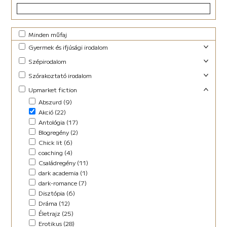
Minden műfaj
Gyermek és ifjúsági irodalom
Foglalkoztató (29)
Szépirodalom
Ifjúsági fantasy (10)
Családregény (3)
Szórakoztató irodalom
Ifjúsági (Young Adult) (48)
Dráma (1)
Akció (13)
Upmarket fiction
Lányregény (7)
Novella (10)
Blogregény (2)
Mese (141)
Abszurd (9)
Regény (13)
Chick lit (4)
New Adult (9)
Akció (22)
Szociodráma (2)
coaching (1)
Novella (4)
Antológia (17)
Vers (36)
Családregény (8)
Vers (27)
Blogregény (2)
Dark Fantasy (1)
Chick lit (6)
Disztópia (4)
coaching (4)
Életrajz (7)
Családregény (11)
Erotikus (14)
dark academia (1)
Ezotéria/Horoszkóp (3)
dark-romance (7)
Fantasy (21)
Disztópia (6)
Fikció (46)
Dráma (12)
fun fiction (1)
Életrajz (25)
Háború (2)
Erotikus (28)