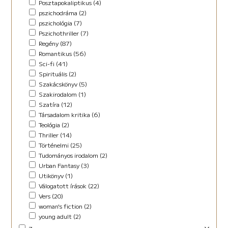
Posztapokaliptikus (4)
pszichodráma (2)
pszichológia (7)
Pszichothriller (7)
Regény (87)
Romantikus (56)
Sci-fi (41)
Spirituális (2)
Szakácskönyv (5)
Szakirodalom (1)
Szatíra (12)
Társadalom kritika (6)
Teológia (2)
Thriller (14)
Történelmi (25)
Tudományos irodalom (2)
Urban Fantasy (3)
Utikönyv (1)
Válogatott írások (22)
Vers (20)
woman's fiction (2)
young adult (2)