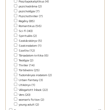
Posztapokaliptikus (4)
pszichodráma (2)
pszichológia (7)
Pszichothriller (7)
Regény (85)
Romantikus (56)
Sci-fi (40)
Spirituális (2)
Szakácskönyv (5)
Szakirodalom (1)
Szatíra (12)
Társadalom kritika (6)
Teológia (2)
Thriller (14)
Történelmi (25)
Tudományos irodalom (2)
Urban Fantasy (3)
Utikönyv (1)
Válogatott írások (22)
Vers (20)
woman's fiction (2)
young adult (2)