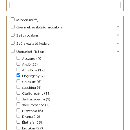
Minden műfaj
Gyermek és ifjúsági irodalom
Foglalkoztató (29)
Szépirodalom
Ifjúsági fantasy (10)
Családregény (3)
Szórakoztató irodalom
Ifjúsági (Young Adult) (47)
Dráma (1)
Akció (13)
Upmarket fiction
Lányregény (7)
Novella (10)
Blogregény (2)
Mese (141)
Abszurd (9)
Regény (13)
Chick lit (4)
New Adult (9)
Akció (22)
Szociodráma (2)
coaching (1)
Novella (4)
Antológia (17)
Vers (36)
Családregény (8)
Vers (27)
Blogregény (2)
Dark Fantasy (1)
Chick lit (6)
Disztópia (4)
coaching (4)
Életrajz (7)
Családregény (11)
Erotikus (14)
dark academia (1)
Ezotéria/Horoszkóp (3)
dark-romance (7)
Fantasy (21)
Disztópia (6)
Fikció (46)
Dráma (12)
fun fiction (1)
Életrajz (25)
Háború (2)
Erotikus (27)