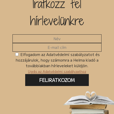
Iratkozz fel
Kiadó
hírlevelünkre
Egyéb
MKMT könyv
Kedvezményes
Megjelenés előtt
Ingyenes termékek
Elfogadom az Adatvédelmi szabályzatot és
hozzájárulok, hogy számomra a Helma kiadó a
Csomagban szerepel
továbbiakban hírleveleket küldjön.
Ugrás az Adatvédelmi szabályzathoz
FELIRATKOZOM