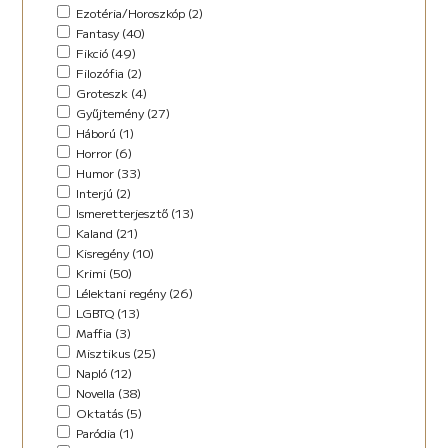
Horror (5)
Ezotéria/Horoszkóp (2)
Humor (36)
Fantasy (40)
Kaland (11)
Fikció (49)
Kisregény (10)
Filozófia (2)
Lélektani regény (12)
Groteszk (4)
Maffia (5)
Gyűjtemény (27)
Misztikus (9)
Háború (1)
Napló (4)
Horror (6)
New Adult (5)
Humor (33)
Novella (34)
Interjú (2)
Oktatás (2)
Ismeretterjesztő (13)
Paródia (3)
Kaland (21)
Regény (42)
Kisregény (10)
Romantikus (29)
Krimi (50)
Sci-fi (14)
Lélektani regény (26)
Steampunk (1)
LGBTQ (13)
Urban Fantasy (2)
Maffia (3)
Utikönyv (8)
Misztikus (25)
Válogatott írások (48)
Napló (12)
Vers (17)
Novella (38)
Oktatás (5)
Paródia (1)