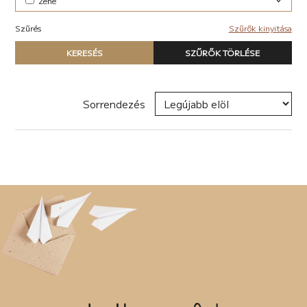
Zene
Elektronikus (7)
Szűrés
Szűrők kinyitása
Pop-rock (1)
Típus
KERESÉS
SZŰRŐK TÖRLÉSE
Nyomtatott könyv
E-book
Hangoskönyv
Sorrendezés
Zene
Naptár
Termék
Író, szerző
Sorozat
Címke
Új címke hozzáadása