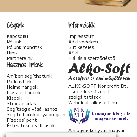
Cégünk
Információk
Kapcsolat
Impresszum
Rólunk
Adatvédelem
Rólunk mondták
Sütikezelés
Hírek
ÁSzF
Partnereink
Elállás a szerződéstől
Hasznos linkek
Amiben segíthetünk
Podcast-ek
ALKO-SOFT Nonprofit Bt.
Helma hangok
- segédeszközök, IT
Illusztrátoraink
szolgáltatások
Kiadók
Weboldal:
alkosoft.hu
Stex vásárlás
Segítség a vásárláshoz
Segítő bankkártya program
Fizetési pont
Értesítési beállítások
A magyar könyv is magyar
termék