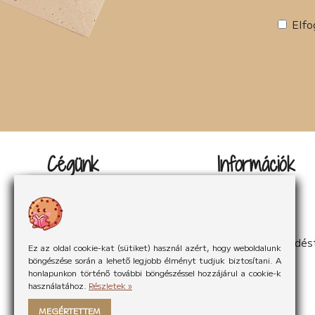
Elfo
Cégünk
Információk
Kapcsolat
Impresszum
Rólunk
Adatvédelem
Rólunk mondták
Sütikezelés
Hírek
ÁSzF
Partnereink
Elállás a szerződés
Ez az oldal cookie-kat (sütiket) használ azért, hogy weboldalunk
böngészése során a lehető legjobb élményt tudjuk biztosítani. A
honlapunkon történő további böngészéssel hozzájárul a cookie-k
használatához.
Részletek »
MEGÉRTETTEM