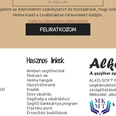
gadom az Adatvédelmi szabályzatot és hozzájárulok, hogy sz
Helma kiadó a továbbiakban hírleveleket küldjön.
Ugrás az Adatvédelmi szabályzathoz
FELIRATKOZOM
Hasznos linkek
Amiben segíthetünk
Podcast-ek
Helma hangok
ALKO-SOFT No
Illusztrátoraink
segédeszközö
től
Kiadók
szolgáltatáso
Stex vásárlás
Weboldal:
alk
Segítség a vásárláshoz
Segítő bankkártya program
Fizetési pont
Értesítési beállítások