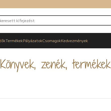
tők
Termékek
Pályázatok
Csomagok
Kedvezmények
Könyvek, zenék, termékek