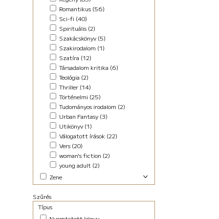
Romantikus (56)
Sci-fi (40)
Spirituális (2)
Szakácskönyv (5)
Szakirodalom (1)
Szatíra (12)
Társadalom kritika (6)
Teológia (2)
Thriller (14)
Történelmi (25)
Tudományos irodalom (2)
Urban Fantasy (3)
Utikönyv (1)
Válogatott írások (22)
Vers (20)
woman's fiction (2)
young adult (2)
Zene
Elektronikus (7)
Szűrés
Pop-rock (1)
Típus
Nyomtatott könyv