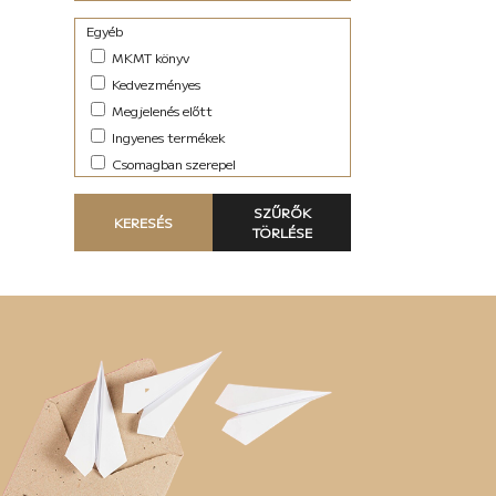
Egyéb
MKMT könyv
Kedvezményes
Megjelenés előtt
Ingyenes termékek
Csomagban szerepel
SZŰRŐK
KERESÉS
TÖRLÉSE