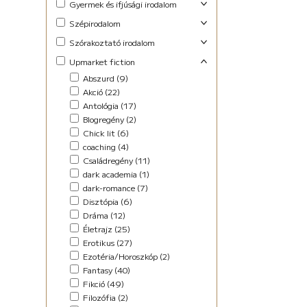
Gyermek és ifjúsági irodalom
Foglalkoztató (29)
Szépirodalom
Ifjúsági fantasy (10)
Családregény (3)
Szórakoztató irodalom
Ifjúsági (Young Adult) (47)
Dráma (1)
Akció (13)
Upmarket fiction
Lányregény (7)
Novella (10)
Blogregény (2)
Mese (141)
Abszurd (9)
Regény (13)
Chick lit (4)
New Adult (9)
Akció (22)
Szociodráma (2)
coaching (1)
Novella (4)
Antológia (17)
Vers (36)
Családregény (8)
Vers (27)
Blogregény (2)
Dark Fantasy (1)
Chick lit (6)
Disztópia (4)
coaching (4)
Életrajz (7)
Családregény (11)
Erotikus (14)
dark academia (1)
Ezotéria/Horoszkóp (3)
dark-romance (7)
Fantasy (21)
Disztópia (6)
Fikció (46)
Dráma (12)
fun fiction (1)
Életrajz (25)
Háború (2)
Erotikus (27)
Horror (5)
Ezotéria/Horoszkóp (2)
Humor (36)
Fantasy (40)
Kaland (11)
Fikció (49)
Kisregény (10)
Filozófia (2)
Lélektani regény (12)