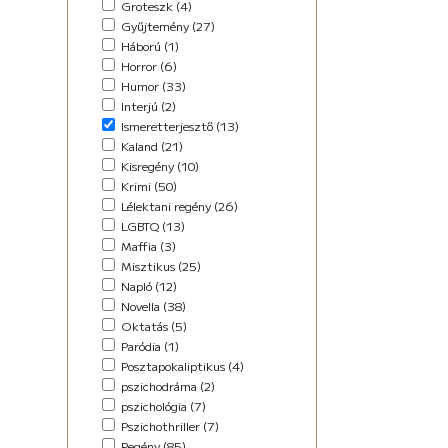
Groteszk (4)
Maffia (5)
Gyűjtemény (27)
Misztikus (9)
Háború (1)
Napló (4)
Horror (6)
New Adult (5)
Humor (33)
Novella (34)
Interjú (2)
Oktatás (2)
Ismeretterjesztő (13)
Paródia (3)
Kaland (21)
Regény (42)
Kisregény (10)
Romantikus (29)
Krimi (50)
Sci-fi (14)
Lélektani regény (26)
Steampunk (1)
LGBTQ (13)
Urban Fantasy (2)
Maffia (3)
Utikönyv (8)
Misztikus (25)
Válogatott írások (48)
Napló (12)
Vers (17)
Novella (38)
Oktatás (5)
Paródia (1)
Posztapokaliptikus (4)
pszichodráma (2)
pszichológia (7)
Pszichothriller (7)
Regény (85)