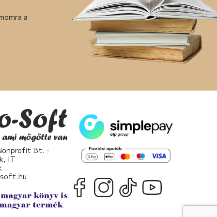
ámomra a
nprofit Bt. -
k, IT
k
osoft.hu