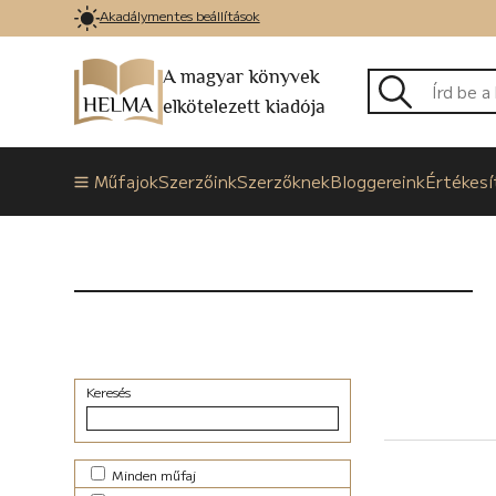
Akadálymentes beállítások
A magyar könyvek
elkötelezett kiadója
Műfajok
Szerzőink
Szerzőknek
Bloggereink
Értékesí
Keresés
Minden műfaj