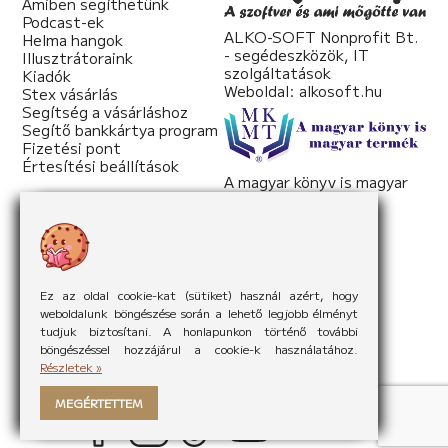
Amiben segíthetünk
Podcast-ek
ALKO-SOFT Nonprofit Bt.
Helma hangok
- segédeszközök, IT
Illusztrátoraink
szolgáltatások
Kiadók
Weboldal:
alkosoft.hu
Stex vásárlás
Segítség a vásárláshoz
Segítő bankkártya program
Fizetési pont
Értesítési beállítások
A magyar könyv is magyar
termék
Weboldal:
mkmt.hu
Ez az oldal cookie-kat (sütiket) használ azért, hogy
weboldalunk böngészése során a lehető legjobb élményt
tudjuk biztosítani. A honlapunkon történő további
böngészéssel hozzájárul a cookie-k használatához.
Részletek »
MEGÉRTETTEM