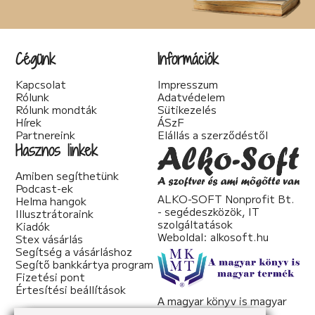
Cégünk
Információk
Kapcsolat
Impresszum
Rólunk
Adatvédelem
Rólunk mondták
Sütikezelés
Hírek
ÁSzF
Partnereink
Elállás a szerződéstől
Hasznos linkek
Amiben segíthetünk
Podcast-ek
ALKO-SOFT Nonprofit Bt.
Helma hangok
- segédeszközök, IT
Illusztrátoraink
szolgáltatások
Kiadók
Weboldal:
alkosoft.hu
Stex vásárlás
Segítség a vásárláshoz
Segítő bankkártya program
Fizetési pont
Értesítési beállítások
A magyar könyv is magyar
termék