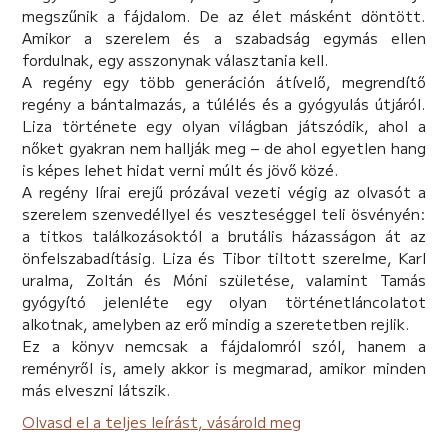
megszűnik a fájdalom. De az élet másként döntött.
Amikor a szerelem és a szabadság egymás ellen
fordulnak, egy asszonynak választania kell.
A regény egy több generáción átívelő, megrendítő
regény a bántalmazás, a túlélés és a gyógyulás útjáról.
Liza története egy olyan világban játszódik, ahol a
nőket gyakran nem hallják meg – de ahol egyetlen hang
is képes lehet hidat verni múlt és jövő közé.
A regény lírai erejű prózával vezeti végig az olvasót a
szerelem szenvedéllyel és veszteséggel teli ösvényén:
a titkos találkozásoktól a brutális házasságon át az
önfelszabadításig. Liza és Tibor tiltott szerelme, Karl
uralma, Zoltán és Móni születése, valamint Tamás
gyógyító jelenléte egy olyan történetláncolatot
alkotnak, amelyben az erő mindig a szeretetben rejlik.
Ez a könyv nemcsak a fájdalomról szól, hanem a
reményről is, amely akkor is megmarad, amikor minden
más elveszni látszik.
Olvasd el a teljes leírást, vásárold meg