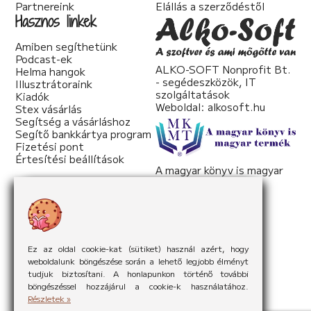
Partnereink
Elállás a szerződéstől
Hasznos linkek
Amiben segíthetünk
Podcast-ek
ALKO-SOFT Nonprofit Bt.
Helma hangok
- segédeszközök, IT
Illusztrátoraink
szolgáltatások
Kiadók
Weboldal:
alkosoft.hu
Stex vásárlás
Segítség a vásárláshoz
Segítő bankkártya program
Fizetési pont
Értesítési beállítások
A magyar könyv is magyar
termék
Weboldal:
mkmt.hu
Ez az oldal cookie-kat (sütiket) használ azért, hogy
weboldalunk böngészése során a lehető legjobb élményt
tudjuk biztosítani. A honlapunkon történő további
böngészéssel hozzájárul a cookie-k használatához.
Részletek »