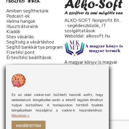
Hasznos linkek
Amiben segíthetünk
Podcast-ek
ALKO-SOFT Nonprofit Bt.
Helma hangok
- segédeszközök, IT
Illusztrátoraink
szolgáltatások
Kiadók
Weboldal:
alkosoft.hu
Stex vásárlás
Segítség a vásárláshoz
Segítő bankkártya program
Fizetési pont
Értesítési beállítások
A magyar könyv is magyar
termék
Weboldal:
mkmt.hu
Ez az oldal cookie-kat (sütiket) használ azért, hogy
weboldalunk böngészése során a lehető legjobb élményt
tudjuk biztosítani. A honlapunkon történő további
böngészéssel hozzájárul a cookie-k használatához.
Részletek »
MEGÉRTETTEM