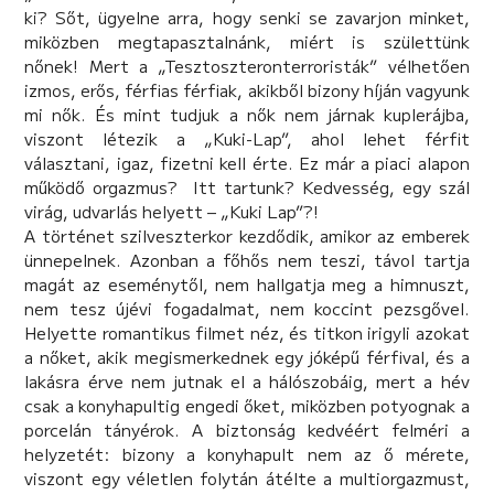
ki? Sőt, ügyelne arra, hogy senki se zavarjon minket,
miközben megtapasztalnánk, miért is születtünk
nőnek! Mert a „Tesztoszteronterroristák” vélhetően
izmos, erős, férfias férfiak, akikből bizony híján vagyunk
mi nők. És mint tudjuk a nők nem járnak kuplerájba,
viszont létezik a „Kuki-Lap”, ahol lehet férfit
választani, igaz, fizetni kell érte. Ez már a piaci alapon
működő orgazmus? Itt tartunk? Kedvesség, egy szál
virág, udvarlás helyett – „Kuki Lap”?!
A történet szilveszterkor kezdődik, amikor az emberek
ünnepelnek. Azonban a főhős nem teszi, távol tartja
magát az eseménytől, nem hallgatja meg a himnuszt,
nem tesz újévi fogadalmat, nem koccint pezsgővel.
Helyette romantikus filmet néz, és titkon irigyli azokat
a nőket, akik megismerkednek egy jóképű férfival, és a
lakásra érve nem jutnak el a hálószobáig, mert a hév
csak a konyhapultig engedi őket, miközben potyognak a
porcelán tányérok. A biztonság kedvéért felméri a
helyzetét: bizony a konyhapult nem az ő mérete,
viszont egy véletlen folytán átélte a multiorgazmust,