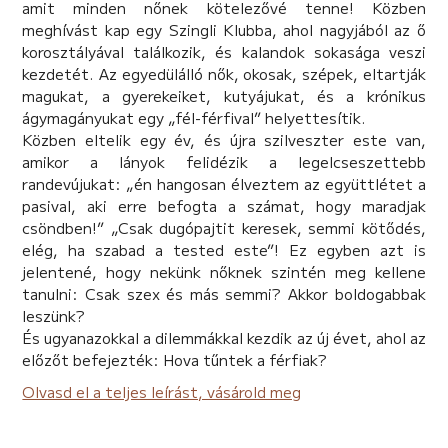
amit minden nőnek kötelezővé tenne! Közben
meghívást kap egy Szingli Klubba, ahol nagyjából az ő
korosztályával találkozik, és kalandok sokasága veszi
kezdetét. Az egyedülálló nők, okosak, szépek, eltartják
magukat, a gyerekeiket, kutyájukat, és a krónikus
ágymagányukat egy „fél-férfival” helyettesítik.
Közben eltelik egy év, és újra szilveszter este van,
amikor a lányok felidézik a legelcseszettebb
randevújukat: „én hangosan élveztem az együttlétet a
pasival, aki erre befogta a számat, hogy maradjak
csöndben!” „Csak dugópajtit keresek, semmi kötődés,
elég, ha szabad a tested este”! Ez egyben azt is
jelentené, hogy nekünk nőknek szintén meg kellene
tanulni: Csak szex és más semmi? Akkor boldogabbak
leszünk?
És ugyanazokkal a dilemmákkal kezdik az új évet, ahol az
előzőt befejezték: Hova tűntek a férfiak?
Olvasd el a teljes leírást, vásárold meg