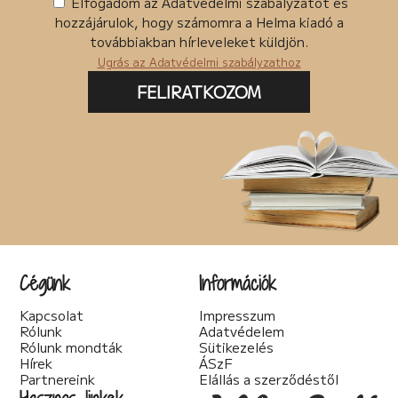
Elfogadom az Adatvédelmi szabályzatot és
hozzájárulok, hogy számomra a Helma kiadó a
továbbiakban hírleveleket küldjön.
Ugrás az Adatvédelmi szabályzathoz
FELIRATKOZOM
Cégünk
Információk
Kapcsolat
Impresszum
Rólunk
Adatvédelem
Rólunk mondták
Sütikezelés
Hírek
ÁSzF
Partnereink
Elállás a szerződéstől