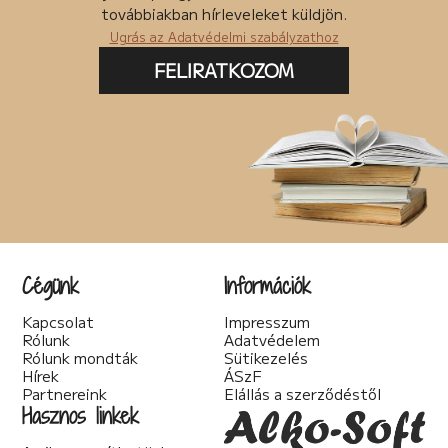
Posztapokaliptikus (4)
továbbiakban hírleveleket küldjön.
pszichodráma (2)
Ugrás az Adatvédelmi szabályzathoz
pszichológia (7)
Pszichothriller (7)
FELIRATKOZOM
Regény (85)
Romantikus (56)
Sci-fi (40)
Spirituális (2)
Szakácskönyv (5)
Szakirodalom (1)
Szatíra (12)
Társadalom kritika (6)
Teológia (2)
Thriller (14)
Cégünk
Információk
Történelmi (25)
Tudományos irodalom (2)
Kapcsolat
Impresszum
Urban Fantasy (3)
Rólunk
Adatvédelem
Utikönyv (1)
Rólunk mondták
Sütikezelés
Válogatott írások (22)
Hírek
ÁSzF
Vers (20)
Partnereink
Elállás a szerződéstől
woman's fiction (2)
Hasznos linkek
young adult (2)