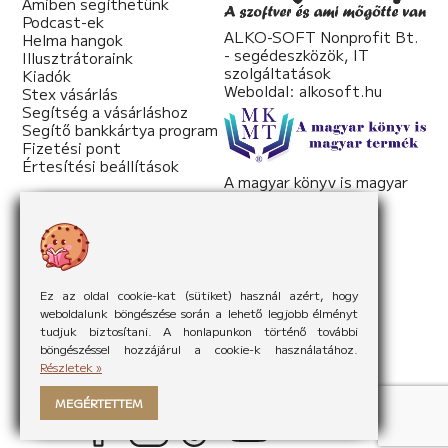
Amiben segíthetünk
Podcast-ek
ALKO-SOFT Nonprofit Bt.
Helma hangok
- segédeszközök, IT
Illusztrátoraink
szolgáltatások
Kiadók
Weboldal:
alkosoft.hu
Stex vásárlás
Segítség a vásárláshoz
Segítő bankkártya program
Fizetési pont
Értesítési beállítások
A magyar könyv is magyar
termék
Weboldal:
mkmt.hu
Ez az oldal cookie-kat (sütiket) használ azért, hogy
weboldalunk böngészése során a lehető legjobb élményt
tudjuk biztosítani. A honlapunkon történő további
böngészéssel hozzájárul a cookie-k használatához.
Részletek »
MEGÉRTETTEM