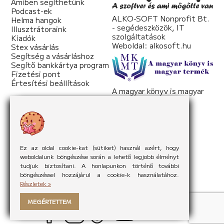
Amiben segíthetünk
Podcast-ek
ALKO-SOFT Nonprofit Bt.
Helma hangok
- segédeszközök, IT
Illusztrátoraink
szolgáltatások
Kiadók
Weboldal:
alkosoft.hu
Stex vásárlás
Segítség a vásárláshoz
Segítő bankkártya program
Fizetési pont
Értesítési beállítások
A magyar könyv is magyar
termék
Weboldal:
mkmt.hu
Ez az oldal cookie-kat (sütiket) használ azért, hogy
weboldalunk böngészése során a lehető legjobb élményt
tudjuk biztosítani. A honlapunkon történő további
böngészéssel hozzájárul a cookie-k használatához.
Részletek »
MEGÉRTETTEM