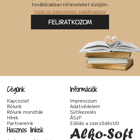
Posztapokaliptikus (4)
továbbiakban hírleveleket küldjön.
pszichodráma (2)
Ugrás az Adatvédelmi szabályzathoz
pszichológia (7)
Pszichothriller (7)
FELIRATKOZOM
Regény (87)
Romantikus (56)
Sci-fi (41)
Spirituális (2)
Szakácskönyv (5)
Szakirodalom (1)
Szatíra (12)
Társadalom kritika (6)
Teológia (2)
Thriller (14)
Cégünk
Információk
Történelmi (25)
Tudományos irodalom (2)
Kapcsolat
Impresszum
Urban Fantasy (3)
Rólunk
Adatvédelem
Utikönyv (1)
Rólunk mondták
Sütikezelés
Válogatott írások (22)
Hírek
ÁSzF
Vers (20)
Partnereink
Elállás a szerződéstől
woman's fiction (2)
Hasznos linkek
young adult (2)