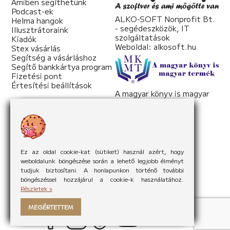
Amiben segíthetünk
Podcast-ek
ALKO-SOFT Nonprofit Bt.
Helma hangok
- segédeszközök, IT
Illusztrátoraink
szolgáltatások
Kiadók
Weboldal:
alkosoft.hu
Stex vásárlás
Segítség a vásárláshoz
Segítő bankkártya program
Fizetési pont
Értesítési beállítások
A magyar könyv is magyar
termék
Weboldal:
mkmt.hu
Ez az oldal cookie-kat (sütiket) használ azért, hogy
weboldalunk böngészése során a lehető legjobb élményt
tudjuk biztosítani. A honlapunkon történő további
böngészéssel hozzájárul a cookie-k használatához.
Részletek »
MEGÉRTETTEM