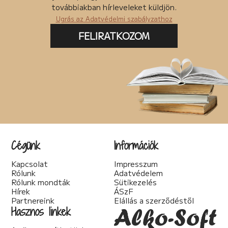
Posztapokaliptikus (4)
továbbiakban hírleveleket küldjön.
pszichodráma (2)
Ugrás az Adatvédelmi szabályzathoz
pszichológia (7)
Pszichothriller (7)
FELIRATKOZOM
Regény (87)
Romantikus (56)
Sci-fi (41)
Spirituális (2)
Szakácskönyv (5)
Szakirodalom (1)
Szatíra (12)
Társadalom kritika (6)
Teológia (2)
Thriller (14)
Cégünk
Információk
Történelmi (25)
Tudományos irodalom (2)
Kapcsolat
Impresszum
Urban Fantasy (3)
Rólunk
Adatvédelem
Utikönyv (1)
Rólunk mondták
Sütikezelés
Válogatott írások (22)
Hírek
ÁSzF
Vers (20)
Partnereink
Elállás a szerződéstől
woman's fiction (2)
Hasznos linkek
young adult (2)