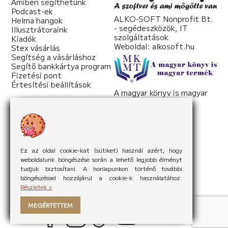
Amiben segíthetünk
Podcast-ek
ALKO-SOFT Nonprofit Bt.
Helma hangok
- segédeszközök, IT
Illusztrátoraink
szolgáltatások
Kiadók
Weboldal:
alkosoft.hu
Stex vásárlás
Segítség a vásárláshoz
Segítő bankkártya program
Fizetési pont
Értesítési beállítások
A magyar könyv is magyar
termék
Weboldal:
mkmt.hu
Ez az oldal cookie-kat (sütiket) használ azért, hogy
weboldalunk böngészése során a lehető legjobb élményt
tudjuk biztosítani. A honlapunkon történő további
böngészéssel hozzájárul a cookie-k használatához.
Részletek »
MEGÉRTETTEM