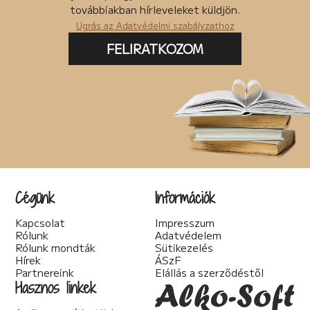
Posztapokaliptikus (4)
továbbiakban hírleveleket küldjön.
pszichodráma (2)
Ugrás az Adatvédelmi szabályzathoz
pszichológia (7)
Pszichothriller (7)
FELIRATKOZOM
Regény (87)
Romantikus (56)
Sci-fi (41)
Spirituális (2)
Szakácskönyv (5)
Szakirodalom (1)
Szatíra (12)
Társadalom kritika (6)
Teológia (2)
Thriller (14)
Cégünk
Információk
Történelmi (25)
Tudományos irodalom (2)
Kapcsolat
Impresszum
Urban Fantasy (3)
Rólunk
Adatvédelem
Utikönyv (1)
Rólunk mondták
Sütikezelés
Válogatott írások (22)
Hírek
ÁSzF
Vers (20)
Partnereink
Elállás a szerződéstől
woman's fiction (2)
Hasznos linkek
young adult (2)