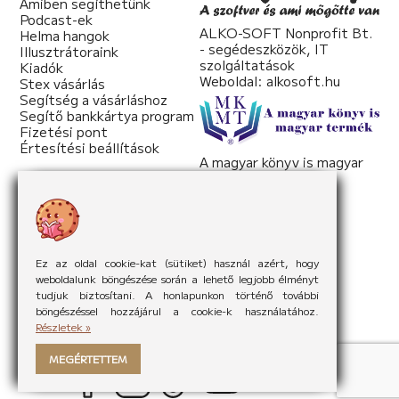
Amiben segíthetünk
Podcast-ek
ALKO-SOFT Nonprofit Bt.
Helma hangok
- segédeszközök, IT
Illusztrátoraink
szolgáltatások
Kiadók
Weboldal:
alkosoft.hu
Stex vásárlás
Segítség a vásárláshoz
Segítő bankkártya program
Fizetési pont
Értesítési beállítások
A magyar könyv is magyar
termék
Weboldal:
mkmt.hu
Ez az oldal cookie-kat (sütiket) használ azért, hogy
weboldalunk böngészése során a lehető legjobb élményt
tudjuk biztosítani. A honlapunkon történő további
böngészéssel hozzájárul a cookie-k használatához.
Részletek »
MEGÉRTETTEM