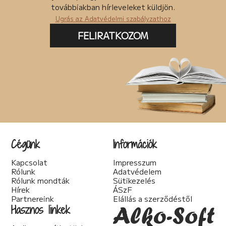
Posztapokaliptikus (4)
továbbiakban hírleveleket küldjön.
pszichodráma (2)
Ugrás az Adatvédelmi szabályzathoz
pszichológia (7)
Pszichothriller (7)
FELIRATKOZOM
Regény (87)
Romantikus (56)
Sci-fi (41)
Spirituális (2)
Szakácskönyv (5)
Szakirodalom (1)
Szatíra (12)
Társadalom kritika (6)
Teológia (2)
Thriller (14)
Cégünk
Információk
Történelmi (25)
Tudományos irodalom (2)
Kapcsolat
Impresszum
Urban Fantasy (3)
Rólunk
Adatvédelem
Utikönyv (1)
Rólunk mondták
Sütikezelés
Válogatott írások (22)
Hírek
ÁSzF
Vers (20)
Partnereink
Elállás a szerződéstől
woman's fiction (2)
Hasznos linkek
young adult (2)