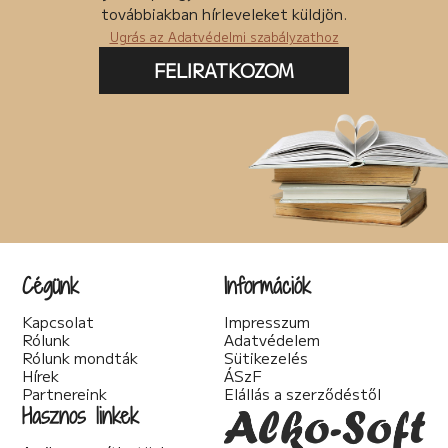
Posztapokaliptikus (4)
továbbiakban hírleveleket küldjön.
pszichodráma (2)
Ugrás az Adatvédelmi szabályzathoz
pszichológia (7)
Pszichothriller (7)
FELIRATKOZOM
Regény (85)
Romantikus (56)
Sci-fi (40)
Spirituális (2)
Szakácskönyv (5)
Szakirodalom (1)
Szatíra (12)
Társadalom kritika (6)
Teológia (2)
Thriller (14)
Cégünk
Információk
Történelmi (25)
Tudományos irodalom (2)
Kapcsolat
Impresszum
Urban Fantasy (3)
Rólunk
Adatvédelem
Utikönyv (1)
Rólunk mondták
Sütikezelés
Válogatott írások (22)
Hírek
ÁSzF
Vers (20)
Partnereink
Elállás a szerződéstől
woman's fiction (2)
Hasznos linkek
young adult (2)