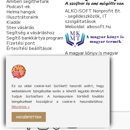
Amiben segíthetünk
Podcast-ek
ALKO-SOFT Nonprofit Bt.
Helma hangok
- segédeszközök, IT
Illusztrátoraink
szolgáltatások
Kiadók
Weboldal:
alkosoft.hu
Stex vásárlás
Segítség a vásárláshoz
Segítő bankkártya program
Fizetési pont
Értesítési beállítások
A magyar könyv is magyar
termék
Weboldal:
mkmt.hu
Ez az oldal cookie-kat (sütiket) használ azért, hogy
weboldalunk böngészése során a lehető legjobb élményt
tudjuk biztosítani. A honlapunkon történő további
böngészéssel hozzájárul a cookie-k használatához.
Részletek »
MEGÉRTETTEM