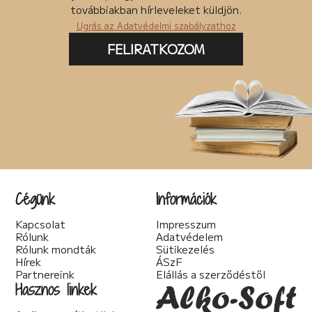
Posztapokaliptikus (4)
továbbiakban hírleveleket küldjön.
pszichodráma (2)
Ugrás az Adatvédelmi szabályzathoz
pszichológia (7)
Pszichothriller (7)
FELIRATKOZOM
Regény (87)
Romantikus (56)
Sci-fi (41)
Spirituális (2)
Szakácskönyv (5)
Szakirodalom (1)
Szatíra (12)
Társadalom kritika (6)
Teológia (2)
Thriller (14)
Cégünk
Információk
Történelmi (25)
Tudományos irodalom (2)
Kapcsolat
Impresszum
Urban Fantasy (3)
Rólunk
Adatvédelem
Utikönyv (1)
Rólunk mondták
Sütikezelés
Válogatott írások (22)
Hírek
ÁSzF
Vers (20)
Partnereink
Elállás a szerződéstől
woman's fiction (2)
Hasznos linkek
young adult (2)