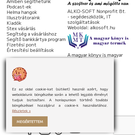
Amiben segíthetünk
Podcast-ek
ALKO-SOFT Nonprofit Bt.
Helma hangok
- segédeszközök, IT
Illusztrátoraink
szolgáltatások
Kiadók
Weboldal:
alkosoft.hu
Stex vásárlás
Segítség a vásárláshoz
Segítő bankkártya program
Fizetési pont
Értesítési beállítások
A magyar könyv is magyar
termék
Weboldal:
mkmt.hu
Ez az oldal cookie-kat (sütiket) használ azért, hogy
weboldalunk böngészése során a lehető legjobb élményt
tudjuk biztosítani. A honlapunkon történő további
böngészéssel hozzájárul a cookie-k használatához.
Részletek »
MEGÉRTETTEM