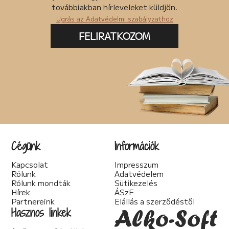
Posztapokaliptikus (4)
továbbiakban hírleveleket küldjön.
pszichodráma (2)
Ugrás az Adatvédelmi szabályzathoz
pszichológia (7)
Pszichothriller (7)
FELIRATKOZOM
Regény (87)
Romantikus (56)
Sci-fi (41)
Spirituális (2)
Szakácskönyv (5)
Szakirodalom (1)
Szatíra (12)
Társadalom kritika (6)
Teológia (2)
Thriller (14)
Cégünk
Információk
Történelmi (25)
Tudományos irodalom (2)
Kapcsolat
Impresszum
Urban Fantasy (3)
Rólunk
Adatvédelem
Utikönyv (1)
Rólunk mondták
Sütikezelés
Válogatott írások (22)
Hírek
ÁSzF
Vers (20)
Partnereink
Elállás a szerződéstől
woman's fiction (2)
Hasznos linkek
young adult (2)