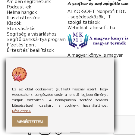
Amiben segíthetünk
Podcast-ek
ALKO-SOFT Nonprofit Bt.
Helma hangok
- segédeszközök, IT
Illusztrátoraink
szolgáltatások
Kiadók
Weboldal:
alkosoft.hu
Stex vásárlás
Segítség a vásárláshoz
Segítő bankkártya program
Fizetési pont
Értesítési beállítások
A magyar könyv is magyar
termék
Weboldal:
mkmt.hu
Ez az oldal cookie-kat (sütiket) használ azért, hogy
weboldalunk böngészése során a lehető legjobb élményt
tudjuk biztosítani. A honlapunkon történő további
böngészéssel hozzájárul a cookie-k használatához.
Részletek »
MEGÉRTETTEM