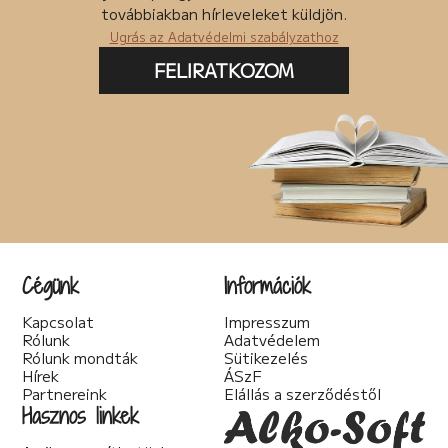
Posztapokaliptikus (4)
továbbiakban hírleveleket küldjön.
pszichodráma (2)
Ugrás az Adatvédelmi szabályzathoz
pszichológia (7)
Pszichothriller (7)
FELIRATKOZOM
Regény (85)
Romantikus (56)
Sci-fi (40)
Spirituális (2)
Szakácskönyv (5)
Szakirodalom (1)
Szatíra (12)
Társadalom kritika (6)
Teológia (2)
Thriller (14)
Cégünk
Információk
Történelmi (25)
Tudományos irodalom (2)
Kapcsolat
Impresszum
Urban Fantasy (3)
Rólunk
Adatvédelem
Utikönyv (1)
Rólunk mondták
Sütikezelés
Válogatott írások (22)
Hírek
ÁSzF
Vers (20)
Partnereink
Elállás a szerződéstől
woman's fiction (2)
Hasznos linkek
young adult (2)