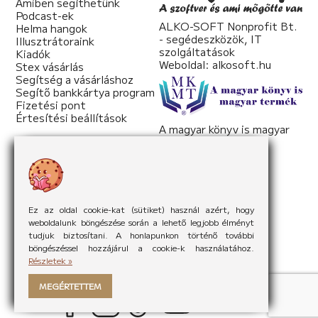
Amiben segíthetünk
Podcast-ek
ALKO-SOFT Nonprofit Bt.
Helma hangok
- segédeszközök, IT
Illusztrátoraink
szolgáltatások
Kiadók
Weboldal:
alkosoft.hu
Stex vásárlás
Segítség a vásárláshoz
Segítő bankkártya program
Fizetési pont
Értesítési beállítások
A magyar könyv is magyar
termék
Weboldal:
mkmt.hu
Ez az oldal cookie-kat (sütiket) használ azért, hogy
weboldalunk böngészése során a lehető legjobb élményt
tudjuk biztosítani. A honlapunkon történő további
böngészéssel hozzájárul a cookie-k használatához.
Részletek »
MEGÉRTETTEM