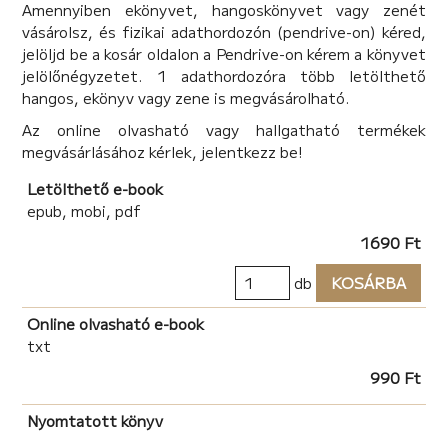
Amennyiben ekönyvet, hangoskönyvet vagy zenét
kifejezetten barátságos, segítőkész! Ó, és ott van
vásárolsz, és fizikai adathordozón (pendrive-on) kéred,
még Csivi és Csirri, aki két hangos, picike, aranyos kis…
jelöljd be a kosár oldalon a Pendrive-on kérem a könyvet
De tudjátok mit? Ezt sem áruljuk el, hogy kik ők!
jelölőnégyzetet. 1 adathordozóra több letölthető
Pigniczki Ágnes tizenöt meséjét szívből ajánljuk
hangos, ekönyv vagy zene is megvásárolható.
kicsiknek és nagyoknak egyaránt!
Az online olvasható vagy hallgatható termékek
megvásárlásához kérlek, jelentkezz be!
Letölthető e-book
epub, mobi, pdf
1690 Ft
db
KOSÁRBA
Online olvasható e-book
txt
990 Ft
Nyomtatott könyv