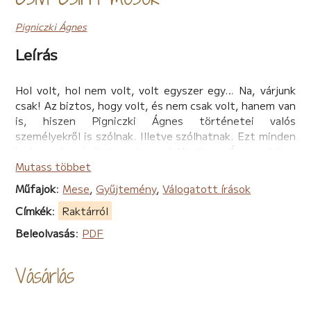
Pigniczki Ágnes
Leírás
Hol volt, hol nem volt, volt egyszer egy… Na, várjunk
csak! Az biztos, hogy volt, és nem csak volt, hanem van
is, hiszen Pigniczki Ágnes történetei valós
személyekről is szólnak. Illetve szólhatnak. Ezt minden
kedves olvasó döntse el maga! Merthogy Ágnes ebben
a könyvében többek között ír a tündérekről, akikről
Mutass többet
kiderül, hogy bizony ők sem tévedhetetlenek, és
Műfajok
:
Mese
,
Gyűjtemény
,
Válogatott írások
olvashatunk a Boldog királyságról és Ulururól. Hogy
Címkék
:
Raktárról
pontosan mik ezek? Nos, a Boldog királyság az egy
olyan hely, ahol… De neeeem… Nem fogjuk most
Beleolvasás
:
PDF
elárulni a mese lényegét! Aztán van még itt erdőlakó
kisállatokról és egy bizonyos Folti cicáról szóló
Vásárlás
történet, ja, és még mielőtt elfelejtjük: egy
szerencsét hozó pókról is olvashatunk. Nem kell
megijedni, mert ez a pók valóban nem csípős, hanem