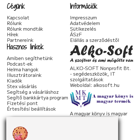
Cégünk
Információk
Kapcsolat
Impresszum
Rólunk
Adatvédelem
Rólunk mondták
Sütikezelés
Hírek
ÁSzF
Partnereink
Elállás a szerződéstől
Hasznos linkek
Amiben segíthetünk
Podcast-ek
ALKO-SOFT Nonprofit Bt.
Helma hangok
- segédeszközök, IT
Illusztrátoraink
szolgáltatások
Kiadók
Weboldal:
alkosoft.hu
Stex vásárlás
Segítség a vásárláshoz
Segítő bankkártya program
Fizetési pont
Értesítési beállítások
A magyar könyv is magyar
termék
Weboldal:
mkmt.hu