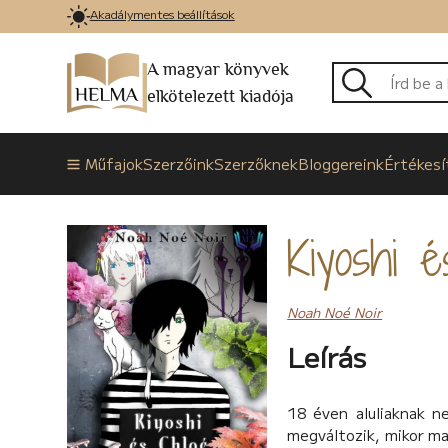
Akadálymentes beállítások
A magyar könyvek
elkötelezett kiadója
Műfajok
Szerzőink
Szerzőknek
Bloggereink
Értékesí
Kiyoshi 
Noah Noé Noir
Leírás
18 éven aluliaknak ne
megváltozik, mikor mag