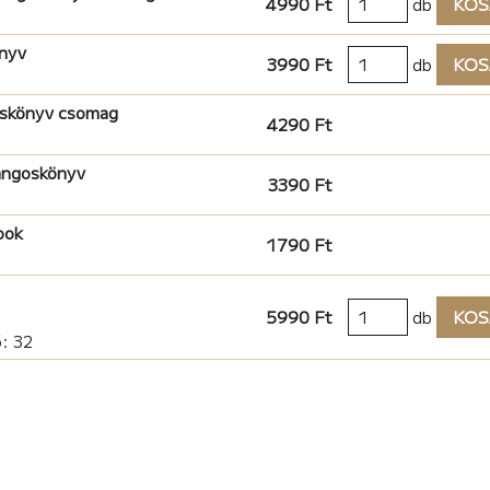
4990 Ft
db
KOS
nyv
3990 Ft
db
KOS
oskönyv csomag
4290 Ft
hangoskönyv
3390 Ft
ook
1790 Ft
5990 Ft
db
KOS
ő: 32