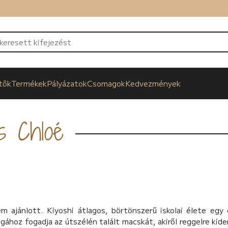
tők
Termékek
Pályázatok
Csomagok
Kedvezmények
és Chloé
m ajánlott. Kiyoshi átlagos, börtönszerű iskolai élete egy 
ához fogadja az útszélén talált macskát, akiről reggelre kide