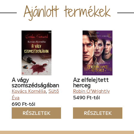
Ajánlott termékek
A vágy
Az elfelejtett
szomszédságában
herceg
Kovács Kornélia
,
Sütő
Robin O'Wrightly
Éva
5490 Ft-tól
690 Ft-tól
RÉSZLETEK
RÉSZLETEK