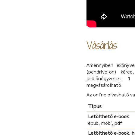
Vásárlás
Amennyiben ekönyvet
(pendrive-on) kére
jelölőnégyzetet. 1
megvásárolható.
Az online olvasható v
Típus
Letölthető e-book
epub, mobi, pdf
Letölthető e-book, 