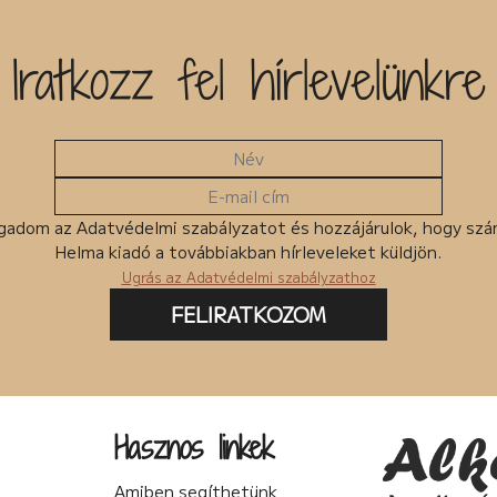
Iratkozz fel hírlevelünkre
gadom az Adatvédelmi szabályzatot és hozzájárulok, hogy sz
Helma kiadó a továbbiakban hírleveleket küldjön.
Ugrás az Adatvédelmi szabályzathoz
FELIRATKOZOM
Hasznos linkek
Amiben segíthetünk