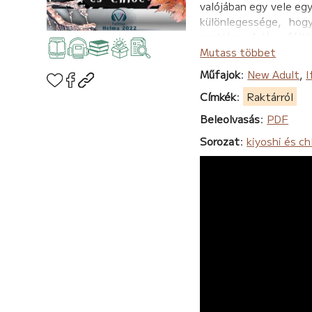
valójában egy vele egy
különlegessége, hog
csatlósa. A lány félti
azonban akaratlanul a
Mutass többet
hazajusson. Azonban
Műfajok
:
New Adult
,
I
nagybátyja sokkal na
Címkék
:
Raktárról
Chloé ellen hangolnia
körüljárja a különlege
Beleolvasás
:
PDF
kérjen azoktól a vez
Sorozat
:
kiyoshi és ch
legnagyobb ellenségév
Mindezt a magával ho