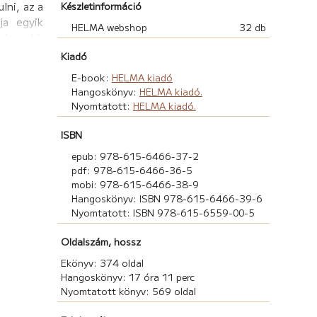
lni, az a
Készletinformáció
ja egyik
HELMA webshop
32 db
 is neki,
gy a srác
Kiadó
y a lány
E-book:
HELMA kiadó
sikerült
Hangoskönyv:
HELMA kiadó.
eményként
Nyomtatott:
HELMA kiadó.
egítséget
a harcot
ISBN
t öccsét.
epub: 978-615-6466-37-2
pdf: 978-615-6466-36-5
mobi: 978-615-6466-38-9
Hangoskönyv: ISBN 978-615-6466-39-6
Nyomtatott: ISBN 978-615-6559-00-5
Oldalszám, hossz
Ekönyv: 374 oldal
Hangoskönyv: 17 óra 11 perc
Nyomtatott könyv: 569 oldal