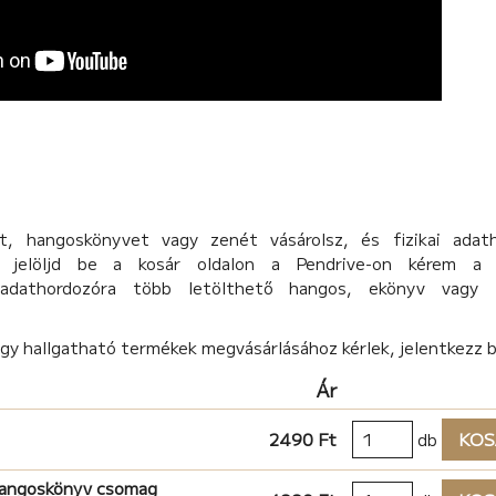
, hangoskönyvet vagy zenét vásárolsz, és fizikai adat
d, jelöljd be a kosár oldalon a Pendrive-on kérem a 
 adathordozóra több letölthető hangos, ekönyv vagy 
agy hallgatható termékek megvásárlásához kérlek, jelentkezz 
Ár
2490 Ft
db
KOS
hangoskönyv csomag