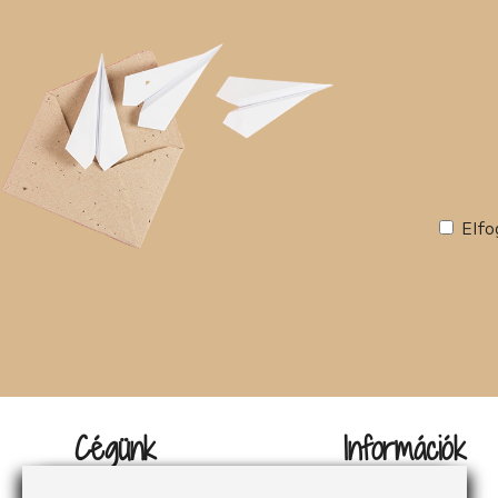
Elfo
Cégünk
Információk
Kapcsolat
Impresszum