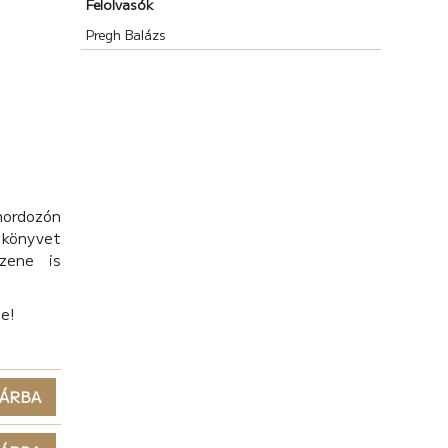
Felolvasók
Pregh Balázs
hordozón
könyvet
zene is
be!
ÁRBA