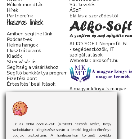
Rólunk mondták
Sütikezelés
Hírek
ÁSzF
Partnereink
Elállás a szerződéstől
Hasznos linkek
Amiben segíthetünk
Podcast-ek
ALKO-SOFT Nonprofit Bt.
Helma hangok
- segédeszközök, IT
Illusztrátoraink
szolgáltatások
Kiadók
Weboldal:
alkosoft.hu
Stex vásárlás
Segítség a vásárláshoz
Segítő bankkártya program
Fizetési pont
Értesítési beállítások
A magyar könyv is magyar
termék
Weboldal:
mkmt.hu
Ez az oldal cookie-kat (sütiket) használ azért, hogy
weboldalunk böngészése során a lehető legjobb élményt
tudjuk biztosítani. A honlapunkon történő további