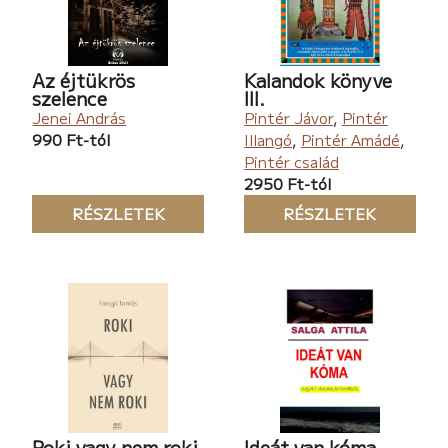
Az éjtükrös
Kalandok könyve
szelence
III.
Jenei András
Pintér Jávor
,
Pintér
990 Ft-tól
Illangó
,
Pintér Amádé
,
Pintér család
2950 Ft-tól
RÉSZLETEK
RÉSZLETEK
Roki vagy nem roki
Ideát van kóma