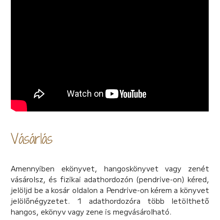
manipuláció áldozataként válik kétszeresen is apává. A
történet nemcsak a felelősség, hanem az érzelmi
kihasználás és a hűtlenség terheit is bemutatja,
amelyek nemtől függetlenül, akár önmagukban is,
bárkit megviselhetnek.
VALÓS TÖRTÉNET ALAPJÁN!
Készülj fel egy felejthetetlen utazásra, ahol Dávid és
szerettei a szerelem, a fájdalom és a döntések
nyomása alatt egyensúlyoznak a szakadék szélén!
Vásárlás
Amennyiben ekönyvet, hangoskönyvet vagy zenét
vásárolsz, és fizikai adathordozón (pendrive-on) kéred,
jelöljd be a kosár oldalon a Pendrive-on kérem a könyvet
jelölőnégyzetet. 1 adathordozóra több letölthető
hangos, ekönyv vagy zene is megvásárolható.