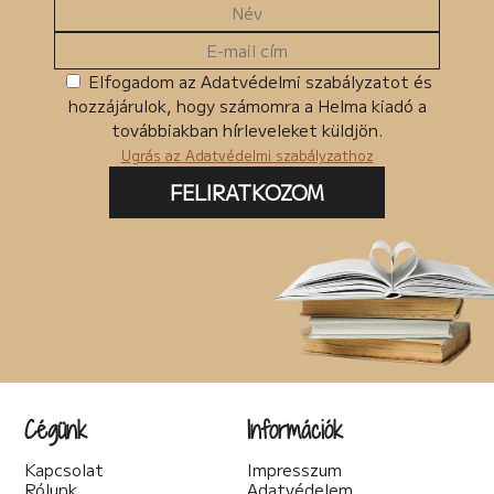
Elfogadom az Adatvédelmi szabályzatot és
hozzájárulok, hogy számomra a Helma kiadó a
továbbiakban hírleveleket küldjön.
Ugrás az Adatvédelmi szabályzathoz
FELIRATKOZOM
Cégünk
Információk
Kapcsolat
Impresszum
Rólunk
Adatvédelem