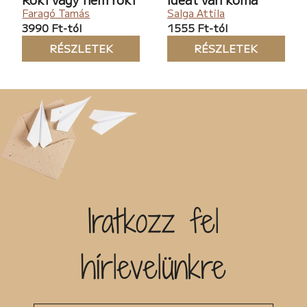
Faragó Tamás
Salga Attila
3990 Ft-tól
1555 Ft-tól
RÉSZLETEK
RÉSZLETEK
Iratkozz fel
hírlevelünkre