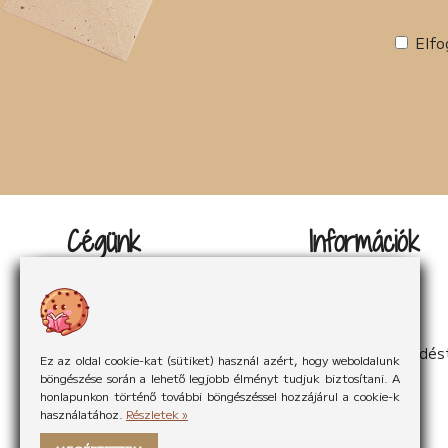
Elfo
Cégünk
Információk
Kapcsolat
Impresszum
Rólunk
Adatvédelem
Rólunk mondták
Sütikezelés
Hírek
ÁSzF
Partnereink
Elállás a szerződés
Ez az oldal cookie-kat (sütiket) használ azért, hogy weboldalunk
böngészése során a lehető legjobb élményt tudjuk biztosítani. A
honlapunkon történő további böngészéssel hozzájárul a cookie-k
használatához.
Részletek »