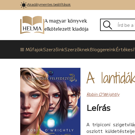
Akadálymentes beállítások
A magyar könyvek
elkötelezett kiadója
Műfajok
Szerzőink
Szerzőknek
Bloggereink
Értékesí
A lantidá
Robin O'Wrightly
Leírás
A tripiconi szigetvi
oszlott küldetéstelj