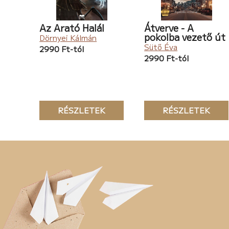
Az Arató Halál
Átverve - A
pokolba vezető út
Dörnyei Kálmán
Sütő Éva
2990 Ft-tól
2990 Ft-tól
RÉSZLETEK
RÉSZLETEK