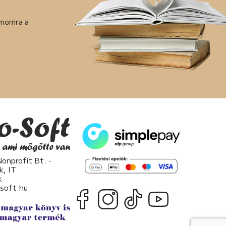
ámomra a
nprofit Bt. -
k, IT
k
osoft.hu