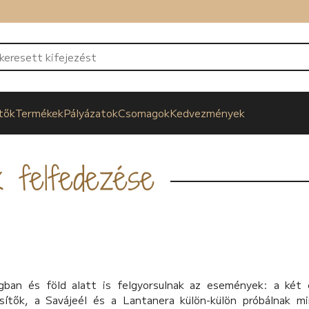
tők
Termékek
Pályázatok
Csomagok
Kedvezmények
k felfedezése
lágban és föld alatt is felgyorsulnak az események: a két 
esítők, a Savájeél és a Lantanera külön-külön próbálnak m