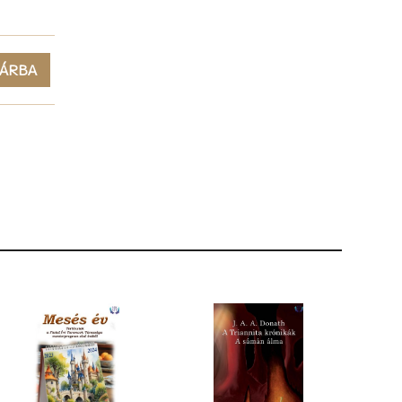
ÁRBA
hoz köt.
 Már csak