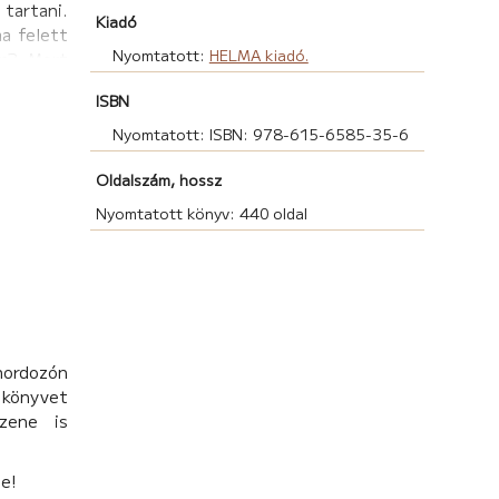
 tartani.
Kiadó
a felett
Nyomtatott:
HELMA kiadó.
em? Mert
ik és az
ISBN
elterülő,
Nyomtatott: ISBN: 978-615-6585-35-6
mutatja a
Oldalszám, hossz
erősök is
en vége,
Nyomtatott könyv: 440 oldal
t túlélő
hordozón
könyvet
zene is
be!
antidak-