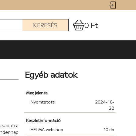
0 Ft
KERESÉS
Egyéb adatok
Megjelenés
Nyomtatott:
2024-10-
22
Készletinformáció
csapatra
HELMA webshop
10 db
indennap