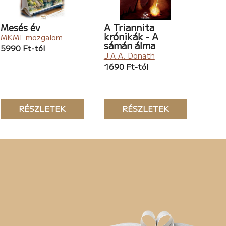
Mesés év
A Triannita
krónikák - A
MKMT mozgalom
sámán álma
5990 Ft-tól
J.A.A. Donath
1690 Ft-tól
RÉSZLETEK
RÉSZLETEK