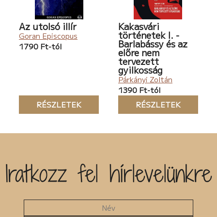
Az utolsó illír
Kakasvári
történetek I. -
Goran Episcopus
Barlabássy és az
1790 Ft-tól
előre nem
tervezett
gyilkosság
Párkányi Zoltán
1390 Ft-tól
RÉSZLETEK
RÉSZLETEK
Iratkozz fel hírlevelünkre