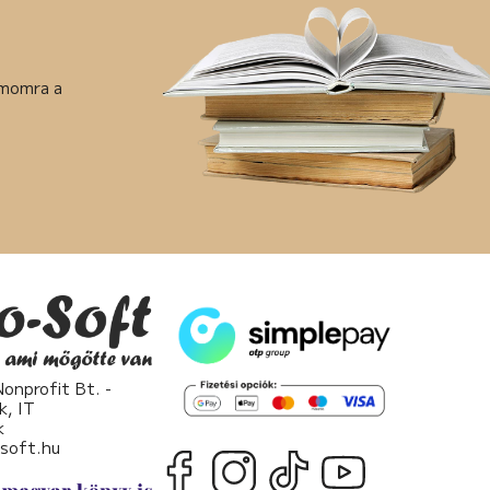
ámomra a
nprofit Bt. -
k, IT
k
osoft.hu