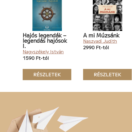
Hajós legendák –
A mi Múzsánk
legendás hajósok
Naszvadi Judith
I.
2990 Ft-tól
Nagyszékely István
1590 Ft-tól
RÉSZLETEK
RÉSZLETEK