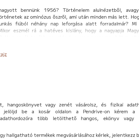
hagyott bennünk 1956? Történelem alulnézetből, avagy
örténetek az ominózus őszről, ami után minden más lett. Hog
nkás fiúból néhány nap leforgása alatt forradalmár? Mi
Mikor eszmél rá a hatéves kislány, hogy a nagyapja Magy
? Hogyan él tovább az, akinek a menyasszonya örökre elh
k a távoli kultúrából érkező idegen október 23. szellemiség
khez hasonló kérdésekre válaszol többek között Horgas Eszte
rajz
ro, Tordai Teri, Vámos Miklós, Bornai Tibor és sokan mások. A
ndos emlékekből megismerhetjük az ezerarcú forradalom néhán
di érintettsége okán is kezdte el feltenni a kérdéseket előbb
ében. A 60. évfordulóra így, ezekből az interjúkból állt ös
, hangoskönyvet vagy zenét vásárolsz, és fizikai adat
d, jelöljd be a kosár oldalon a Pendrive-on kérem a 
 adathordozóra több letölthető hangos, ekönyv vagy 
agy hallgatható termékek megvásárlásához kérlek, jelentkezz 