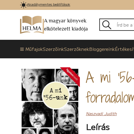
Akadálymentes beállítások
A magyar könyvek
elkötelezett kiadója
Műfajok
Szerzőink
Szerzőknek
Bloggereink
Értékesí
A mi '56-
forradalo
Naszvadi Judith
Leírás