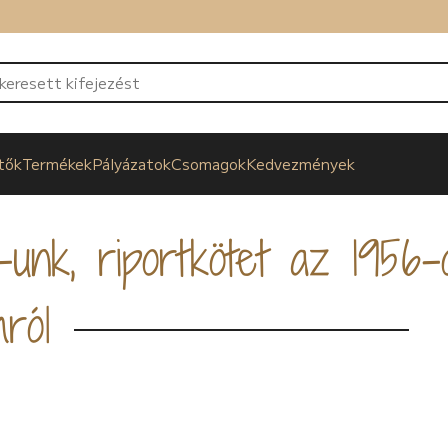
tők
Termékek
Pályázatok
Csomagok
Kedvezmények
unk, riportkötet az 1956-
mról