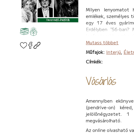
Milyen lenyomatot 
emlékek, személyes t
egy 17 éves gyárimu
Erdélyben '56-ban? 
legfontosabb embere
országot? Hogyan váli
Mutass többet
emberré? Ilyen és eze
Műfajok
:
Interjú
,
Élet
Miklós, Kiss Zoltán Zé
Címkék
:
szívszorító vagy kala
mozzanatát.
Vásárlás
Naszvadi Judith csalá
majd tágabb környezet
Ötvenhatunk.
Amennyiben ekönyvet
(pendrive-on) kére
jelölőnégyzetet. 1
megvásárolható.
Az online olvasható v