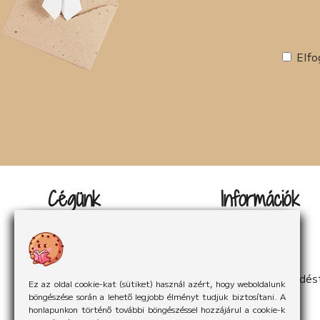
Elfo
Cégünk
Információk
Kapcsolat
Impresszum
Rólunk
Adatvédelem
Rólunk mondták
Sütikezelés
Hírek
ÁSzF
Partnereink
Elállás a szerződés
Ez az oldal cookie-kat (sütiket) használ azért, hogy weboldalunk
böngészése során a lehető legjobb élményt tudjuk biztosítani. A
honlapunkon történő további böngészéssel hozzájárul a cookie-k