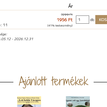
Ár
3299 Ft
1956 Ft
db
KOS
ő: 11
(41% kedvezmény)
sége:
6.05.12 - 2026.12.31
Ajánlott termékek