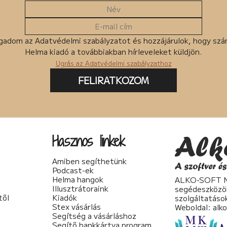
gadom az Adatvédelmi szabályzatot és hozzájárulok, hogy sz
Helma kiadó a továbbiakban hírleveleket küldjön.
Ugrás az Adatvédelmi szabályzathoz
FELIRATKOZOM
Hasznos linkek
Amiben segíthetünk
Podcast-ek
Helma hangok
ALKO-SOFT No
Illusztrátoraink
segédeszközö
től
Kiadók
szolgáltatáso
Stex vásárlás
Weboldal:
alk
Segítség a vásárláshoz
Segítő bankkártya program