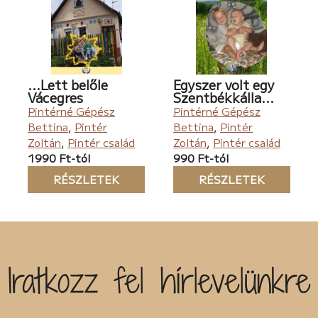
...Lett belőle
Egyszer volt egy
Vácegres
Szentbékkálla...
Pintérné Gépész
Pintérné Gépész
Bettina
,
Pintér
Bettina
,
Pintér
Zoltán
,
Pintér család
Zoltán
,
Pintér család
1990 Ft-tól
990 Ft-tól
RÉSZLETEK
RÉSZLETEK
Iratkozz fel hírlevelünkre