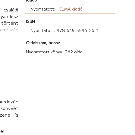
Nyomtatott:
HELMA kiadó.
 családi
yan lesz
ISBN
 történt
arország
Nyomtatott: 978-615-5596-26-1
agyta az
ét átérző
Oldalszám, hossz
r, Varga
Nyomtatott könyv: 262 oldal
 különös,
y emberi
 szűkebb,
sze a Mi
hordozón
könyvet
zene is
be!