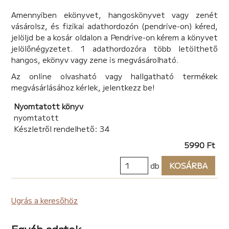
Amennyiben ekönyvet, hangoskönyvet vagy zenét
vásárolsz, és fizikai adathordozón (pendrive-on) kéred,
jelöljd be a kosár oldalon a Pendrive-on kérem a könyvet
jelölőnégyzetet. 1 adathordozóra több letölthető
hangos, ekönyv vagy zene is megvásárolható.
Az online olvasható vagy hallgatható termékek
megvásárlásához kérlek, jelentkezz be!
Nyomtatott könyv
nyomtatott
Készletről rendelhető: 34
5990 Ft
db
KOSÁRBA
Ugrás a keresőhöz
Egyéb adatok