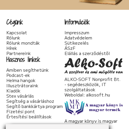
Cégünk
Információk
Kapcsolat
Impresszum
Rólunk
Adatvédelem
Rólunk mondták
Sütikezelés
Hírek
ÁSzF
Partnereink
Elállás a szerződéstől
Hasznos linkek
Amiben segíthetünk
Podcast-ek
ALKO-SOFT Nonprofit Bt.
Helma hangok
- segédeszközök, IT
Illusztrátoraink
szolgáltatások
Kiadók
Weboldal:
alkosoft.hu
Stex vásárlás
Segítség a vásárláshoz
Segítő bankkártya program
Fizetési pont
Értesítési beállítások
A magyar könyv is magyar
termék