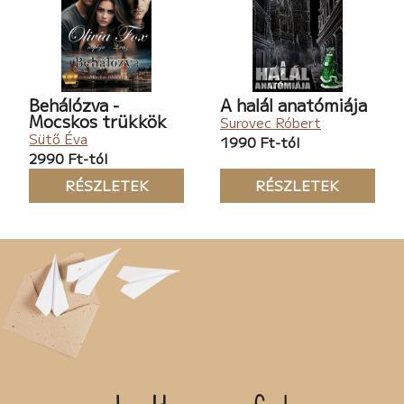
Behálózva -
A halál anatómiája
Mocskos trükkök
Surovec Róbert
Sütő Éva
1990 Ft-tól
2990 Ft-tól
RÉSZLETEK
RÉSZLETEK