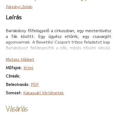
Párkányi Zoltán
Leírás
Barlabássy főfelügyelő a cirkuszban, egy mesterlövész
a fák között. Egy ügyész eltűnik, egy csavargót
agyonvernek. A Bevetési Csoport titkos feladatot kap.
Barlabássyt felidegesítik a nők, mégis nősülni készül.
Kakasvár képeslapra illő díszletei mögött a pénz az úr,
amiért néhány bennfentes még a gyilkosságtól sem
Mutass többet
riad vissza.
Műfajok
:
Krimi
A Kakasvári történetek sorozat aktuális epizódjában
Címkék
:
ezúttal sem fogunk csalódni. Párkányi Zoltán vidéki
detektív noir-ja ismét garantálja az izgalmakat.
Beleolvasás
:
PDF
Sorozat
:
Kakasvári történetek
Vásárlás