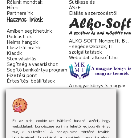
Rólunk mondták
Sütikezelés
Hírek
ÁSzF
Partnereink
Elállás a szerződéstől
Hasznos linkek
Amiben segíthetünk
Podcast-ek
ALKO-SOFT Nonprofit Bt.
Helma hangok
- segédeszközök, IT
Illusztrátoraink
szolgáltatások
Kiadók
Weboldal:
alkosoft.hu
Stex vásárlás
Segítség a vásárláshoz
Segítő bankkártya program
Fizetési pont
Értesítési beállítások
A magyar könyv is magyar
termék
Weboldal:
mkmt.hu
Ez az oldal cookie-kat (sütiket) használ azért, hogy
weboldalunk böngészése során a lehető legjobb élményt
tudjuk biztosítani. A honlapunkon történő további
böngészéssel hozzájárul a cookie-k használatához.