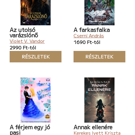
Az utolsó
A farkasfalka
varázslónő
Cserni András
Violet V. Vandor
1690 Ft-tól
2990 Ft-tól
RÉSZLETEK
RÉSZLETEK
A férjem egy jó
Annak ellenére
pasi
Kerekes Ivett Kriszta