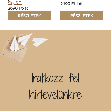
Sky S.T.
2190 Ft-tól
2690 Ft-tól
RÉSZLETEK
RÉSZLETEK
Iratkozz fel
hírlevelünkre