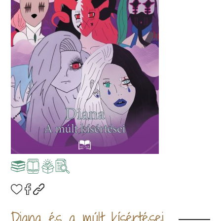
Diana és a múlt kísértései