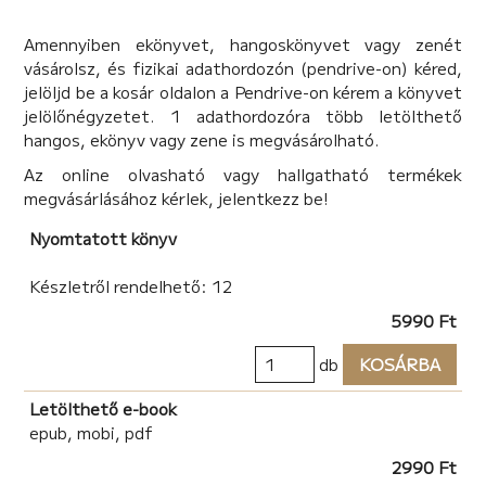
pedig a saját múltjának legfélelmetesebb kapuit nyitja
újra ki, amelyektől többé nem menekülhet, ha valóban
Amennyiben ekönyvet, hangoskönyvet vagy zenét
segíteni akar újdonsült tanítványán. Vajon képes lesz
vásárolsz, és fizikai adathordozón (pendrive-on) kéred,
szembenézni, és megküzdeni csúfosra sikeredett
jelöljd be a kosár oldalon a Pendrive-on kérem a könyvet
múltjával, olyanná válni, mint szülei; akik szintén egy
jelölőnégyzetet. 1 adathordozóra több letölthető
eltűntnek hitt fenyegetéssel állnak szemben az
hangos, ekönyv vagy zene is megvásárolható.
Évszakok Birodalmában? Vagy az egyre közeledő
Az online olvasható vagy hallgatható termékek
fenyegetés maga alá temeti, örökre elszakítva attól az
megvásárlásához kérlek, jelentkezz be!
elhatározásától, hogy segítsen a tanítványán, akiben
saját kamaszkori énjét véli felfedezni, abban a
Nyomtatott könyv
korszakban, amikor ő maga is mindent elveszített?
Egy biztos; neki és a szüleinek sincs sok ideje a múlt
Készletről rendelhető: 12
kapuinak újranyitása után. Azelőtt kell cselekedniük,
5990 Ft
mielőtt egyesül, aminek rég szét kellett volna hullania,
és széthullik, aminek keservesen ugyan, de egyben kell
db
KOSÁRBA
maradnia.
Letölthető e-book
epub, mobi, pdf
2990 Ft