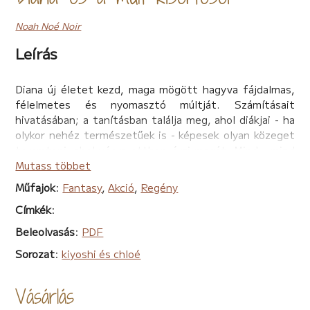
Noah Noé Noir
Leírás
Diana új életet kezd, maga mögött hagyva fájdalmas,
félelmetes és nyomasztó múltját. Számításait
hivatásában; a tanításban találja meg, ahol diákjai - ha
olykor nehéz természetűek is - képesek olyan közeget
teremteni, ahol végre otthon érzi magát. Mind - mind
különböző személyiségek, egyéniségek, de mégis
Mutass többet
egyben egyetértenek: bármit megtennének, hogy jobb
Műfajok
:
Fantasy
,
Akció
,
Regény
kedvre derítsék tanárnőjüket, akiért még összefogni is
Címkék
:
képesek. Ezt a rendet borítja fel egy új, problémás diák
érkezése, aki szembemegy mindenkivel, azzal sem
Beleolvasás
:
PDF
foglalkozva, hogy Diana az utolsó esélye a normális
Sorozat
:
kiyoshi és chloé
életre. Viselkedése nem tántorítja vissza a
pszichológiában is jártas tanárnőt, de minél mélyebben
próbál az újonc lelkébe nézni, annál nagyobb
Vásárlás
sötétséget talál. A feneketlen mélységbe süllyedve