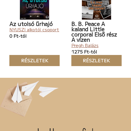
Az utolsó űrhajó
B. B. Peace A
kaland Little
NYUSZI alkotói csoport
corporal Első rész
0 Ft-tól
A vízen
Pregh Balázs
1275 Ft-tól
RÉSZLETEK
RÉSZLETEK