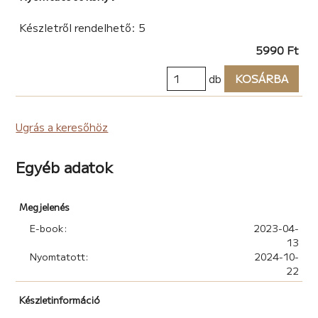
beszélgetéseket írt meg. Olyan szövegeket ad a
szereplők szájába, mint amilyeneket mi szoktunk a
Készletről rendelhető: 5
barátainkkal, ismerőseinkkel mondani, így otthonosan
5990 Ft
éreztem magam közöttük, és hamar szimpatikussá
váltak."
db
KOSÁRBA
Ugrás a teljes ajánlóhoz »
Ugrás a keresőhöz
Egyéb adatok
Megjelenés
E-book:
2023-04-
13
Nyomtatott:
2024-10-
22
Készletinformáció