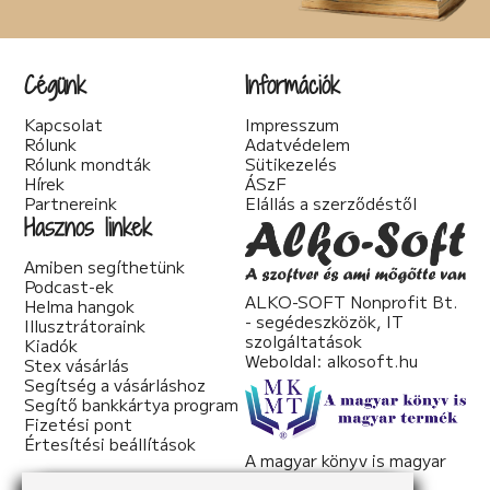
Cégünk
Információk
Kapcsolat
Impresszum
Rólunk
Adatvédelem
Rólunk mondták
Sütikezelés
Hírek
ÁSzF
Partnereink
Elállás a szerződéstől
Hasznos linkek
Amiben segíthetünk
Podcast-ek
ALKO-SOFT Nonprofit Bt.
Helma hangok
- segédeszközök, IT
Illusztrátoraink
szolgáltatások
Kiadók
Weboldal:
alkosoft.hu
Stex vásárlás
Segítség a vásárláshoz
Segítő bankkártya program
Fizetési pont
Értesítési beállítások
A magyar könyv is magyar
termék