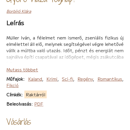
Borbíró Klára
Leírás
Müller Iván, a félelmet nem ismerő, zseniális fizikus új
elmélettel áll elő, melynek segítségével végre lehetővé
válik a múltba való utazás. Időt, pénzt és energiát nem
sajnálva építi csapatával az időgépet, mégis zsákutcába
jut.
A segítség váratlan helyről érkezik, ami fenekestül
Mutass többet
forgatja fel Iván magánéletét is. Egyetlen ember van,
Műfajok
:
Kaland
,
Krimi
,
Sci-fi
,
Regény
,
Romantikus
,
aki képes túllendíteni a programot a holtponton, Dengi
Fikció
Blanka, a kötekedő fiatal matematikus.
Címkék
:
Raktárról
Blanka szemrevaló nő, minden ujjára akadna férfi, de
neki az elérhetetlen kell. Türelmesen várja, hogy Iván
Beleolvasás
:
PDF
túljusson a halott felesége iránt érzett gyászán, mégis
egyre nő kettejük között a feszültség. Senki, még
Vásárlás
Blanka sem sejti, hogy a férfit lélekölő titok tartja
távol tőle.