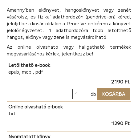
Ahogy Iván csapata tökéletesíti a gépet, megkezdődik
Amennyiben ekönyvet, hangoskönyvet vagy zenét
a harc annak birtoklásáért.
vásárolsz, és fizikai adathordozón (pendrive-on) kéred,
Megjelenik a Font Kartell, amelynek vetetője az időgép
jelöljd be a kosár oldalon a Pendrive-on kérem a könyvet
segítségével akar a világpiac urává válni, és a
jelölőnégyzetet. 1 adathordozóra több letölthető
gyilkosságtól sem riad vissza, hogy megszerezze a
hangos, ekönyv vagy zene is megvásárolható.
technológiát. Hogy elterelje a Font figyelmét egy
pillanatról, amikor a működő programhoz könnyűszerrel
Az online olvasható vagy hallgatható termékek
hozzájuthatna, Iván és Blanka az Atlanti óceánra csalja
megvásárlásához kérlek, jelentkezz be!
a bűnbanda embereit, és bújócska-fogócskába kezd
velük. A két kutató egy lakatlan szigeten reked, ahol
Letölthető e-book
Ivánnak meg kell vallania az érzéseit.
epub, mobi, pdf
Bár úgy tűnik, az időgépet sikerül elrejteniük a Font
2190 Ft
elől, az időutazás törvényeit a tudósoknak a saját
bőrükön kell megtapasztalniuk.
db
KOSÁRBA
A Megvalósítás alatt blog véleménye a
Online olvasható e-book
könyvről
txt
1290 Ft
"Amihez a szerző a legjobban ért, az a párbeszédek
írása. Szerintem elképesztően szórakoztató
Nyomtatott könyv