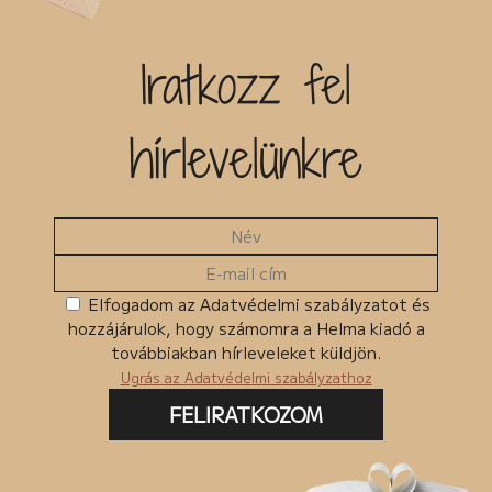
SZÖLLŐSI BERNADETT: HELKA RÓZSÁI
TÓTH ANITA: ÉLJEN A SZEMÉT, VESSZEN A SZEMÉT!
TÓTH-KÁLMÁN BERNADETT: TÓBIÁS ÚJ OTTHONA
Iratkozz fel
VARGYAS ROZÁLIA: A SZEMÉT-TÓ MESÉJE
VISNYEI GÁBOR: A VISSZATÉRŐ
ZÁMBÓNÉ MAJOR SZILVIA: SZEMÉTORSZÁG, A
hírlevelünkre
VILÁG KÖZEPE
Elfogadom az Adatvédelmi szabályzatot és
hozzájárulok, hogy számomra a Helma kiadó a
továbbiakban hírleveleket küldjön.
Ugrás az Adatvédelmi szabályzathoz
FELIRATKOZOM