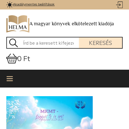
Akadálymentes beállítások
A magyar könyvek elkötelezett kiadója
KERESÉS
0 Ft