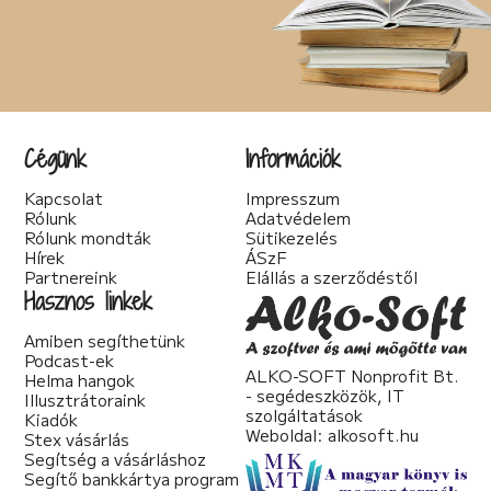
Cégünk
Információk
Kapcsolat
Impresszum
Rólunk
Adatvédelem
Rólunk mondták
Sütikezelés
Hírek
ÁSzF
Partnereink
Elállás a szerződéstől
Hasznos linkek
Amiben segíthetünk
Podcast-ek
ALKO-SOFT Nonprofit Bt.
Helma hangok
- segédeszközök, IT
Illusztrátoraink
szolgáltatások
Kiadók
Weboldal:
alkosoft.hu
Stex vásárlás
Segítség a vásárláshoz
Segítő bankkártya program