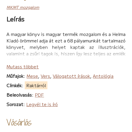
MKMT mozgalom
Leírás
A magyar könyv is magyar termék mozgalom és a Helma
Kiadó örömmel adja át ezt a 68 pályamunkát tartalmazó
könyvet, melyben helyet kaptak az illusztrációk,
valamint a zsűri tagok is, hiszen így lesz teljes az emlék
mindenki számára.
A könyv borító dizájnját most is Kakucsi-Csernák
Mutass többet
Zoltán, Prima és Dürer díjas festőművész, az MKMT
Műfajok
:
Mese
,
Vers
,
Válogatott írások
,
Antológia
mozgalom nagykövete tervezte, és támogatásként
Címkék
:
Raktárról
bocsátotta a mozgalom rendelkezésére.
Az értékesítésből befolyó profit teljes mértékben az
Beleolvasás
:
PDF
MKMT mozgalmat támogatja.
Sorozat
:
Legyél te is író
Köszönjük minden kedves vásárlónak a támogatást.
Dr. Smiri Sándor saját meséjét adja elő a Harcolj a
szemét ellen! könyvből:
Vásárlás
https://www.youtube.com/watch?v=Y3gMFZAi-Lg