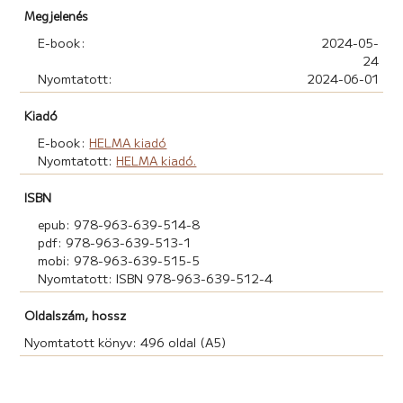
ÉN
Megjelenés
BENEDEK AMINA: SZEMÉTORSZÁG
E-book:
2024-05-
ELEKES FANNI: SZEMÉTORSZÁG A MÚLTÉ
24
FARKAS LÉNA: KONZERV HELYETT LILIOM
Nyomtatott:
2024-06-01
GYENESE SZULAMIT: SZEMÉTORSZÁG NAGY
KALANDJA
Kiadó
HORVÁTH PETRA: PORBÓL VARÁZSLAT
E-book:
HELMA kiadó
KÁLDI MÁRIA: VALAHOL A SZEMÉTHEGYEKEN TÚL
Nyomtatott:
HELMA kiadó.
TANKA SOPHIE: KALANDOK SZEMÉTORSZÁGBAN,
AVAGY A KOSZTISZTELETBEN ÁLLÓ TÖRZÚZ
ISBN
KIRÁLY MEGTISZTULÁSA
epub: 978-963-639-514-8
TÓTH EMESE: PROMÉTHEUSZ
pdf: 978-963-639-513-1
VARGA MÁTÉ: A HÁROM TESTVÉR
mobi: 978-963-639-515-5
ANDRÁSSY LÁSZLÓ: TISZTA FÖLD (KEZDETEK)
Nyomtatott: ISBN 978-963-639-512-4
AURORA AMELIA JOPLIN: FUFU SÁRKÁNY
ÚJJÁSZÜLETÉSE
Oldalszám, hossz
ÁRIÁN-SZIGETHY FLÓRA: A ZÖLDMANÓK HARCA
Nyomtatott könyv: 496 oldal (A5)
SZEMÉTORSZÁGGAL
BAÁN ZSUZSANNA: EGY PAPÍR ÚTJA
BAGDI ANDREA: A SZEMÉT NEM VERI KI A SZEMÉT?