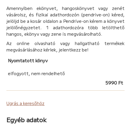
A kötet társszerzői:
Amennyiben ekönyvet, hangoskönyvet vagy zenét
BAGI ÁKOS: VÁMPIROSKA CSODÁLATOS KUTATÁSA
vásárolsz, és fizikai adathordozón (pendrive-on) kéred,
CSIKVÁR DÓRA: BIOLYGÓ REVOLÚCIÓJA
jelöljd be a kosár oldalon a Pendrive-on kérem a könyvet
DÓCS LEVENTE: VESZEDELEM A VARÁZSERDŐBEN
jelölőnégyzetet. 1 adathordozóra több letölthető
GÁL VIVIEN ANNA: SZEMÉTORSZÁG
hangos, ekönyv vagy zene is megvásárolható.
GALAMBOS JÚLIA: A VILÁG MEGMENTÉSE HÁROM
Az online olvasható vagy hallgatható termékek
NAP ALATT
megvásárlásához kérlek, jelentkezz be!
KÁLÓ DORIÁN: FANTÁZIA LÉNYEINEK FELKELÉSE
KRANCZ BETTINA KATA: SZEMÉTORSZÁG
Nyomtatott könyv
LAURENCSIK LÉNA: TÖR-ZÚZ KIRÁLY ÉS A PISZKOS
BIRODALOM
elfogyott, nem rendelhető
LOBORIK REBEKA: SZEMÉTVILÁG
MÁGUS: SZEMÉTORSZÁG KUDARCA!
5990 Ft
MOCSÁR LIZBETT: IGAZ BARÁTSÁG
NAGY GRACIELLA: MISS STERIL-LA HIGIÉNIA
AKCIÓJA
Ugrás a keresőhöz
NOVÁK NORTON: A JÓ ÚTRA TÉRT KIRÁLYFI
PINTÉR ILLANGÓ: AZ ENGEDETLEN BIRODALOM
Egyéb adatok
PINTÉR JÁVOR: JÁ ÉS VOR FIA
TOMASOVSZKI ZALÁN HUBA: A SZÉLBRATYÓK ÉS