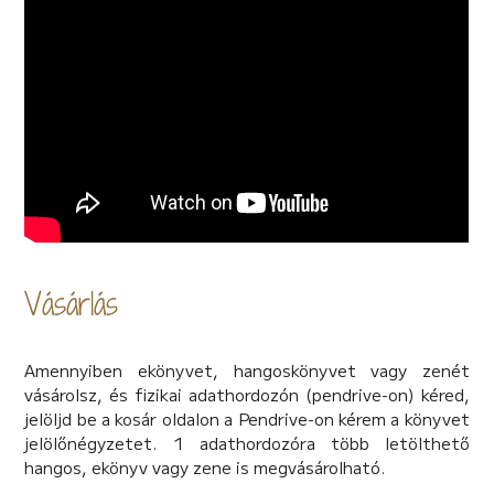
tudománytól, barátainktól vagy az emberek tömegétől
várjuk a válaszokat.
Vásárlás
Amennyiben ekönyvet, hangoskönyvet vagy zenét
vásárolsz, és fizikai adathordozón (pendrive-on) kéred,
jelöljd be a kosár oldalon a Pendrive-on kérem a könyvet
jelölőnégyzetet. 1 adathordozóra több letölthető
hangos, ekönyv vagy zene is megvásárolható.