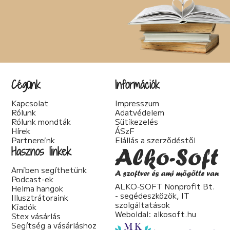
Cégünk
Információk
Kapcsolat
Impresszum
Rólunk
Adatvédelem
Rólunk mondták
Sütikezelés
Hírek
ÁSzF
Partnereink
Elállás a szerződéstől
Hasznos linkek
Amiben segíthetünk
Podcast-ek
ALKO-SOFT Nonprofit Bt.
Helma hangok
- segédeszközök, IT
Illusztrátoraink
szolgáltatások
Kiadók
Weboldal:
alkosoft.hu
Stex vásárlás
Segítség a vásárláshoz