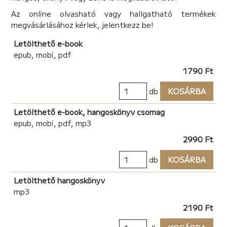
Szent Erzsébet rózsái
Az online olvasható vagy hallgatható termékek
Alexandriai Szent Katalin
megvásárlásához kérlek, jelentkezz be!
Miklós püspök és a fagombok
Szent Borbála tüze
Letölthető e-book
epub, mobi, pdf
1790 Ft
db
KOSÁRBA
Letölthető e-book, hangoskönyv csomag
epub, mobi, pdf, mp3
2990 Ft
db
KOSÁRBA
Letölthető hangoskönyv
mp3
2190 Ft