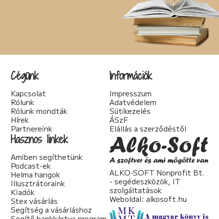
Cégünk
Információk
Kapcsolat
Impresszum
Rólunk
Adatvédelem
Rólunk mondták
Sütikezelés
Hírek
ÁSzF
Partnereink
Elállás a szerződéstől
Hasznos linkek
Amiben segíthetünk
Podcast-ek
ALKO-SOFT Nonprofit Bt.
Helma hangok
- segédeszközök, IT
Illusztrátoraink
szolgáltatások
Kiadók
Weboldal:
alkosoft.hu
Stex vásárlás
Segítség a vásárláshoz
Segítő bankkártya program