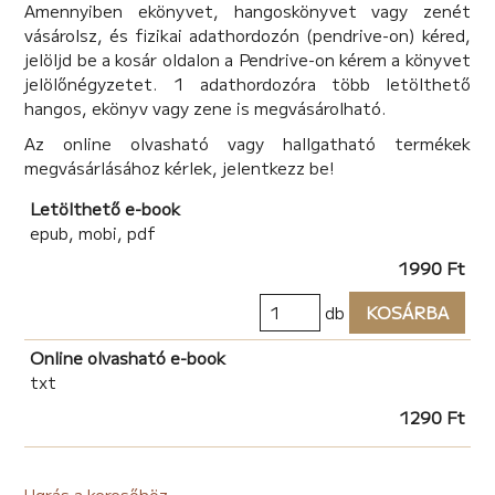
Amennyiben ekönyvet, hangoskönyvet vagy zenét
Egy lélegzetelállítóan izgalmas és brutálisan kegyetlen
vásárolsz, és fizikai adathordozón (pendrive-on) kéred,
történeten keresztül választ kapunk a hátborzongató
jelöljd be a kosár oldalon a Pendrive-on kérem a könyvet
kérdésre! Csak erős idegzetűeknek ajánlott!
jelölőnégyzetet. 1 adathordozóra több letölthető
hangos, ekönyv vagy zene is megvásárolható.
Az online olvasható vagy hallgatható termékek
megvásárlásához kérlek, jelentkezz be!
Letölthető e-book
epub, mobi, pdf
1990 Ft
db
KOSÁRBA
Online olvasható e-book
txt
1290 Ft
Ugrás a keresőhöz