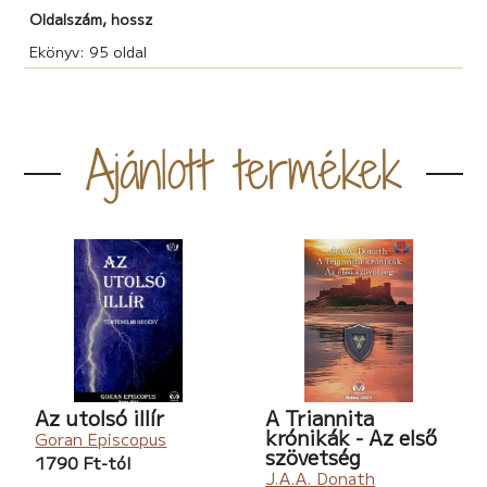
Oldalszám, hossz
Ekönyv: 95 oldal
Ajánlott termékek
Az utolsó illír
A Triannita
krónikák - Az első
Goran Episcopus
szövetség
1790 Ft-tól
J.A.A. Donath