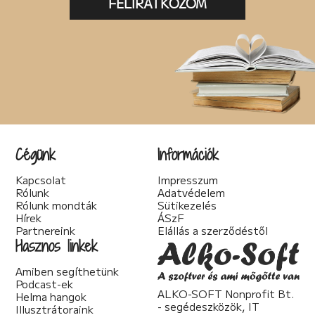
FELIRATKOZOM
Cégünk
Információk
Kapcsolat
Impresszum
Rólunk
Adatvédelem
Rólunk mondták
Sütikezelés
Hírek
ÁSzF
Partnereink
Elállás a szerződéstől
Hasznos linkek
Amiben segíthetünk
Podcast-ek
ALKO-SOFT Nonprofit Bt.
Helma hangok
- segédeszközök, IT
Illusztrátoraink