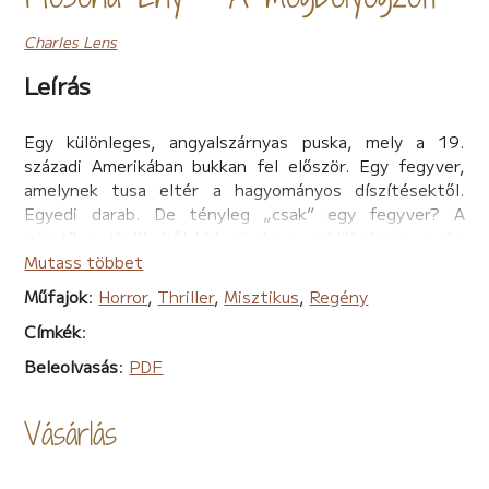
Charles Lens
Leírás
Egy különleges, angyalszárnyas puska, mely a 19.
századi Amerikában bukkan fel először. Egy fegyver,
amelynek tusa eltér a hagyományos díszítésektől.
Egyedi darab. De tényleg „csak” egy fegyver? A
misztikus thrillerből kiderül, hogy a különleges puska
ártalmas természetfeletti lények, démonok és
Mutass többet
szellemek közelében lép működésbe. Miként
Műfajok
:
Horror
,
Thriller
,
Misztikus
,
Regény
lehetséges ez? A pokoli gyermekkort maga mögött
Címkék
:
tudó Anna Earthly (Ann) sem tudja pontosan, hogy a
napjainkban játszódó történetben miként lehet életre
Beleolvasás
:
PDF
kelteni egy régi fegyvert. Ennek ellenére Ann kitartóan
halad a borzalmas úton, amit a sors rászabott, és
Vásárlás
átváltozásakor összekapcsolódik a misztikus erejű
puskával. Vajon sikerül-e neki legyőzni az őt körülvevő
ártó lényeket?