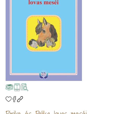
Pirike és Palika lovas meséi