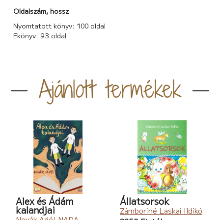
Oldalszám, hossz
Nyomtatott könyv: 100 oldal
Ekönyv: 93 oldal
Ajánlott termékek
Alex és Ádám
Állatsorsok
kalandjai
Zámboriné Laskai Ildikó
Novák Adél-NADA