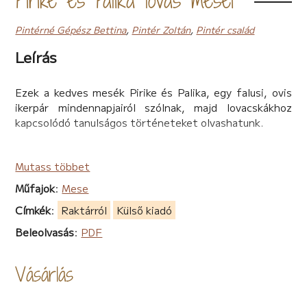
Pintérné Gépész Bettina
,
Pintér Zoltán
,
Pintér család
Leírás
Ezek a kedves mesék Pirike és Palika, egy falusi, ovis
ikerpár mindennapjairól szólnak, majd lovacskákhoz
kapcsolódó tanulságos történeteket olvashatunk.
Mutass többet
Műfajok
:
Mese
Címkék
:
Raktárról
Külső kiadó
Beleolvasás
:
PDF
Vásárlás