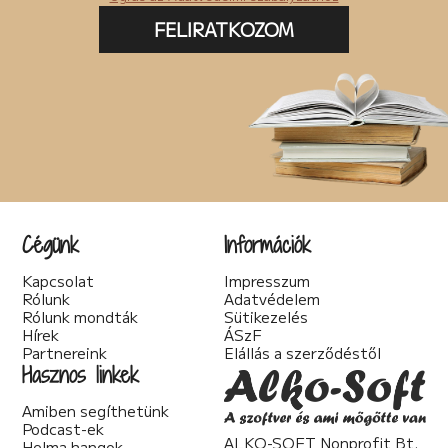
FELIRATKOZOM
Cégünk
Információk
Kapcsolat
Impresszum
Rólunk
Adatvédelem
Rólunk mondták
Sütikezelés
Hírek
ÁSzF
Partnereink
Elállás a szerződéstől
Hasznos linkek
Amiben segíthetünk
Podcast-ek
ALKO-SOFT Nonprofit Bt.
Helma hangok