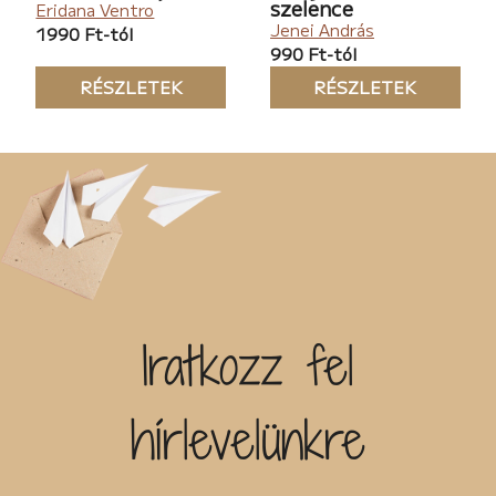
szelence
Eridana Ventro
Jenei András
1990 Ft-tól
990 Ft-tól
RÉSZLETEK
RÉSZLETEK
Iratkozz fel
hírlevelünkre