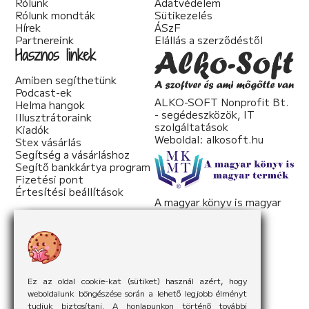
Rólunk
Adatvédelem
Rólunk mondták
Sütikezelés
Hírek
ÁSzF
Partnereink
Elállás a szerződéstől
Hasznos linkek
Amiben segíthetünk
Podcast-ek
ALKO-SOFT Nonprofit Bt.
Helma hangok
- segédeszközök, IT
Illusztrátoraink
szolgáltatások
Kiadók
Weboldal:
alkosoft.hu
Stex vásárlás
Segítség a vásárláshoz
Segítő bankkártya program
Fizetési pont
Értesítési beállítások
A magyar könyv is magyar
termék
Weboldal:
mkmt.hu
Ez az oldal cookie-kat (sütiket) használ azért, hogy
weboldalunk böngészése során a lehető legjobb élményt
tudjuk biztosítani. A honlapunkon történő további