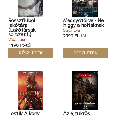
Rosszfiúból
Meggyötörve - Ne
lakótárs
higgy a holtaknak!
(Lakótársak
Sütő Éva
sorozat I.)
2990 Ft-tól
Vida Laura
1190 Ft-tól
RÉSZLETEK
RÉSZLETEK
Lostik Alkony
Az éjtükrös