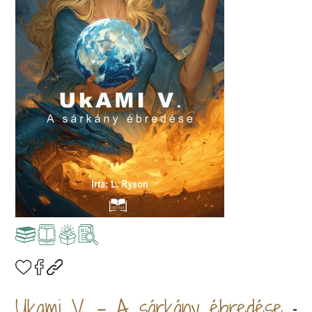
Ukami V. - A sárkány ébredése