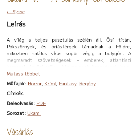
L. Ryson
Leírás
A világ a teljes pusztulás szélén áll. Ősi titán,
Pókszörnyek, és óriásférgek támadnak a Földre,
miközben halálos vírus söpör végig a bolygón. A
megmaradt szövetségesek – emberek, atlantiszi
harcosok és ősi erők – kénytelenek összefogni, hogy
szembeszálljanak a közelgő apokalipszissel. Shanon, a
Mutass többet
Farkas lánya, mindent kockára tesz, amikor felbukkan
Műfajok
:
Horror
,
Krimi
,
Fantasy
,
Regény
egy reménysugár: talán még van esély megmenteni
Címkék
:
valakit, akit rég halottnak hittek… és közben felébred a
legendás sárkány, Rishi.
Beleolvasás
:
PDF
Az UKAMI-sorozat ötödik kötete sodró lendülettel visz
Sorozat
:
Ukami
a csaták, árulások és ősi titkok közé, ahol minden
döntés egy egész világ sorsát pecsételheti meg.
Vásárlás