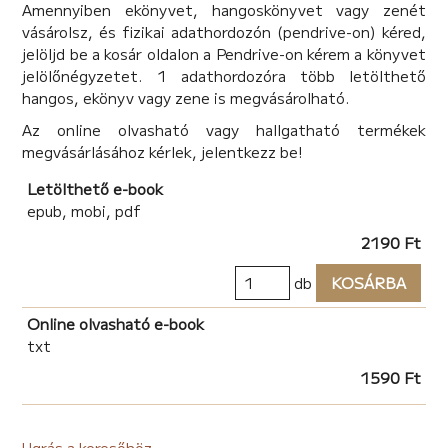
Amennyiben ekönyvet, hangoskönyvet vagy zenét
hogy a mai világban egy kezdőnek nyomtatott kötetet
vásárolsz, és fizikai adathordozón (pendrive-on) kéred,
kiadni szinte lehetetlen. És ekkor jött a meglepetés, a
jelöljd be a kosár oldalon a Pendrive-on kérem a könyvet
helma.hu ajánlata! Valóra váltják egy álmomat….
jelölőnégyzetet. 1 adathordozóra több letölthető
A kötetben vegyesen találhatók gyerekeknek és
hangos, ekönyv vagy zene is megvásárolható.
felnőtteknek írt versek, és ezek valószínűleg nem a
világ legjobb alkotásai, de biztosan nem is a
Az online olvasható vagy hallgatható termékek
legrosszabbak. Azt szeretném bemutatni velük, hogy
megvásárlásához kérlek, jelentkezz be!
nemlátóként sem kell feladni semmit. Nem kell
bezárkózni, nem kell feladni álmainkat, vágyainkat.
Letölthető e-book
Nekünk is vannak érzéseink, gondolataink és ezeket
epub, mobi, pdf
nem szégyen kimondani vagy leírni. Csak azért mert
2190 Ft
nem látunk, még nem kell félni az élettől…. Mi is sok
mindent elérhetünk…. Ha egy kis segítséggel is, de mi
db
KOSÁRBA
is elérhetjük…..
Online olvasható e-book
txt
1590 Ft
Ugrás a keresőhöz