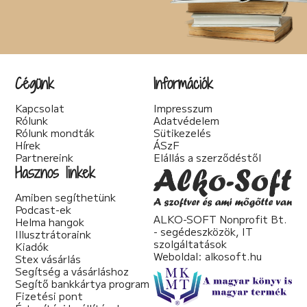
Cégünk
Információk
Kapcsolat
Impresszum
Rólunk
Adatvédelem
Rólunk mondták
Sütikezelés
Hírek
ÁSzF
Partnereink
Elállás a szerződéstől
Hasznos linkek
Amiben segíthetünk
Podcast-ek
ALKO-SOFT Nonprofit Bt.
Helma hangok
- segédeszközök, IT
Illusztrátoraink
szolgáltatások
Kiadók
Weboldal:
alkosoft.hu
Stex vásárlás
Segítség a vásárláshoz
Segítő bankkártya program
Fizetési pont