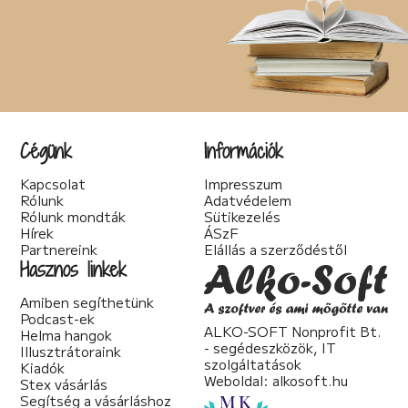
Cégünk
Információk
Kapcsolat
Impresszum
Rólunk
Adatvédelem
Rólunk mondták
Sütikezelés
Hírek
ÁSzF
Partnereink
Elállás a szerződéstől
Hasznos linkek
Amiben segíthetünk
Podcast-ek
ALKO-SOFT Nonprofit Bt.
Helma hangok
- segédeszközök, IT
Illusztrátoraink
szolgáltatások
Kiadók
Weboldal:
alkosoft.hu
Stex vásárlás
Segítség a vásárláshoz