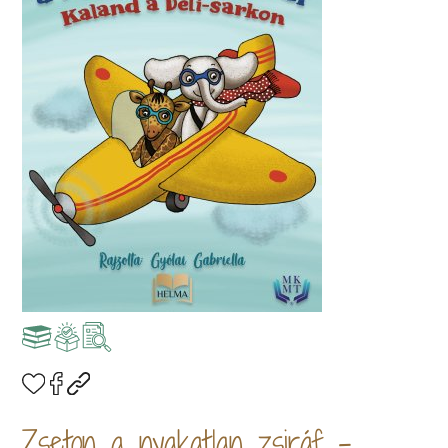
Zseton a nyakatlan zsiráf -