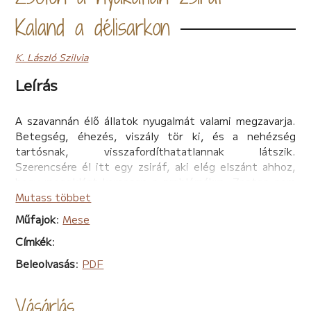
Kaland a délisarkon
K. László Szilvia
Leírás
A szavannán élő állatok nyugalmát valami megzavarja.
Betegség, éhezés, viszály tör ki, és a nehézség
tartósnak, visszafordíthatatlannak látszik.
Szerencsére él itt egy zsiráf, aki elég elszánt ahhoz,
hogy megoldást keressen a problémákra. Zseton nem
átlagos zsiráf, hiszen rövid nyakkal született. Vajon
Mutass többet
élhet teljes életet ilyen adottságokkal? Mi kell ahhoz,
Műfajok
:
Mese
hogy valakiből hős legyen, és különben is, mit keres egy
Címkék
:
zsiráf a Déli-sarkon? Aki elolvassa a fordulatos
mesekönyvet, választ kap ezekre a kérdésekre, és sok
Beleolvasás
:
PDF
mindent megtud a barátság, szeretet és elfogadás
erejéről.
Vásárlás
Színes illusztrált mesekönyv.