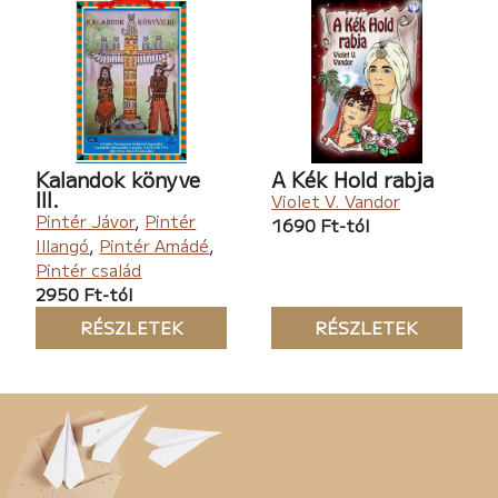
Kalandok könyve
A Kék Hold rabja
III.
Violet V. Vandor
Pintér Jávor
,
Pintér
1690 Ft-tól
Illangó
,
Pintér Amádé
,
Pintér család
2950 Ft-tól
RÉSZLETEK
RÉSZLETEK