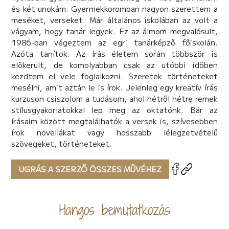
és két unokám. Gyermekkoromban nagyon szerettem a
meséket, verseket. Már általános iskolában az volt a
vágyam, hogy tanár legyek. Ez az álmom megvalósult,
1986-ban végeztem az egri tanárképző főiskolán.
Azóta tanítok. Az írás életem során többször is
előkerült, de komolyabban csak az utóbbi időben
kezdtem el vele foglalkozni. Szeretek történeteket
mesélni, amit aztán le is írok. Jelenleg egy kreatív írás
kurzuson csiszolom a tudásom, ahol hétről hétre remek
stílusgyakorlatokkal lep meg az oktatónk. Bár az
írásaim között megtalálhatók a versek is, szívesebben
írok novellákat vagy hosszabb lélegzetvételű
szövegeket, történeteket.
UGRÁS A SZERZŐ ÖSSZES MŰVÉHEZ
Hangos bemutatkozás