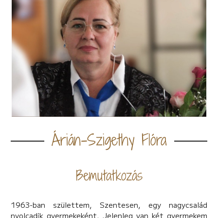
Árián-Szigethy Flóra
Bemutatkozás
1963-ban születtem, Szentesen, egy nagycsalád
nyolcadik gyermekeként. Jelenleg van két gyermekem