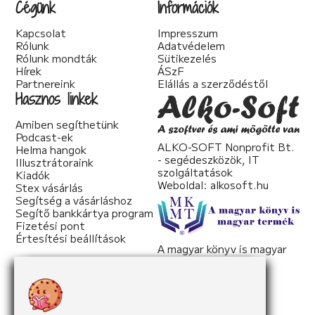
Cégünk
Információk
Kapcsolat
Impresszum
Rólunk
Adatvédelem
Rólunk mondták
Sütikezelés
Hírek
ÁSzF
Partnereink
Elállás a szerződéstől
Hasznos linkek
Amiben segíthetünk
Podcast-ek
ALKO-SOFT Nonprofit Bt.
Helma hangok
- segédeszközök, IT
Illusztrátoraink
szolgáltatások
Kiadók
Weboldal:
alkosoft.hu
Stex vásárlás
Segítség a vásárláshoz
Segítő bankkártya program
Fizetési pont
Értesítési beállítások
A magyar könyv is magyar
termék
Weboldal:
mkmt.hu