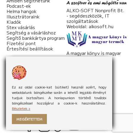
Amiben segíthetünk
Podcast-ek
ALKO-SOFT Nonprofit Bt.
Helma hangok
- segédeszközök, IT
Illusztrátoraink
szolgáltatások
Kiadók
Weboldal:
alkosoft.hu
Stex vásárlás
Segítség a vásárláshoz
Segítő bankkártya program
Fizetési pont
Értesítési beállítások
A magyar könyv is magyar
termék
Weboldal:
mkmt.hu
Ez az oldal cookie-kat (sütiket) használ azért, hogy
weboldalunk böngészése során a lehető legjobb élményt
tudjuk biztosítani. A honlapunkon történő további
böngészéssel hozzájárul a cookie-k használatához.
Részletek »
MEGÉRTETTEM