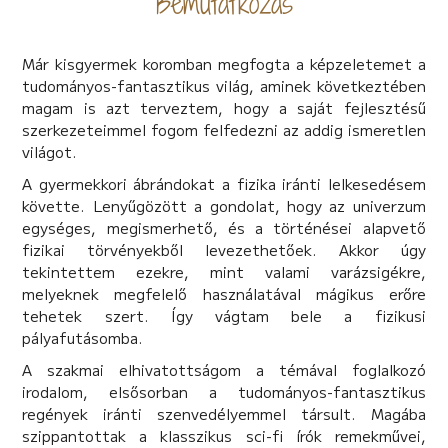
Bemutatkozás
Már kisgyermek koromban megfogta a képzeletemet a
tudományos-fantasztikus világ, aminek következtében
magam is azt terveztem, hogy a saját fejlesztésű
szerkezeteimmel fogom felfedezni az addig ismeretlen
világot.
A gyermekkori ábrándokat a fizika iránti lelkesedésem
követte. Lenyűgözött a gondolat, hogy az univerzum
egységes, megismerhető, és a történései alapvető
fizikai törvényekből levezethetőek. Akkor úgy
tekintettem ezekre, mint valami varázsigékre,
melyeknek megfelelő használatával mágikus erőre
tehetek szert. Így vágtam bele a fizikusi
pályafutásomba.
A szakmai elhivatottságom a témával foglalkozó
irodalom, elsősorban a tudományos-fantasztikus
regények iránti szenvedélyemmel társult. Magába
szippantottak a klasszikus sci-fi írók remekművei,