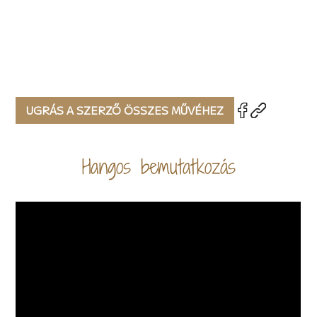
UGRÁS A SZERZŐ ÖSSZES MŰVÉHEZ
Hangos bemutatkozás